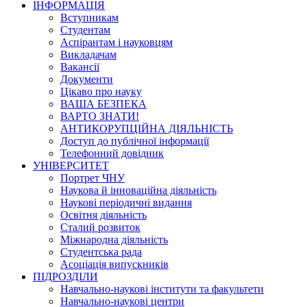
ІНФОРМАЦІЯ
Вступникам
Студентам
Аспірантам і науковцям
Викладачам
Вакансії
Документи
Цікаво про науку
ВАША БЕЗПЕКА
ВАРТО ЗНАТИ!
АНТИКОРУПЦІЙНА ДІЯЛЬНІСТЬ
Доступ до публічної інформації
Телефонний довідник
УНІВЕРСИТЕТ
Портрет ЧНУ
Наукова й інноваційна діяльність
Наукові періодичні видання
Освітня діяльність
Сталий розвиток
Міжнародна діяльність
Студентська рада
Асоціація випускників
ПІДРОЗДІЛИ
Навчально-наукові інститути та факультети
Навчально-наукові центри