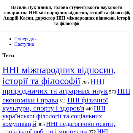
Василь Лук’яниця, голова студентського наукового
товариства ННІ міжнародних відносин, історії та філософії,
Андрій Касян, директор ННІ міжнародних відносин, історії
та філософії
Попередня
Наступна
Теги
ННІ міжнародних відносин,
історії та філософії
ННІ
796
природничих та аграрних наук
ННІ
570
економіки і права
ННІ фізичної
511
культури, спорту і здоров'я
ННІ
440
української філології та соціальних
комунікацій
ННІ педагогічної освіти,
385
соціальної роботи і мистецтва
ННІ
372