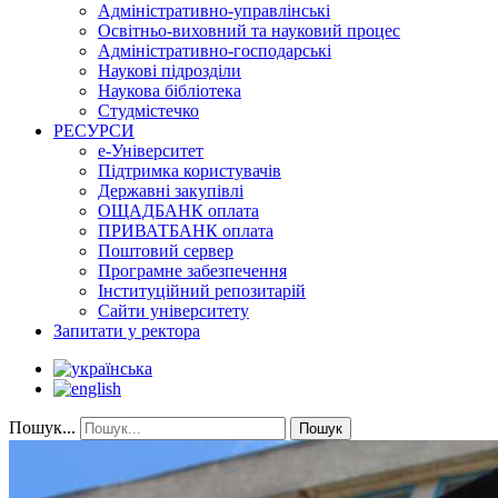
Адміністративно-управлінські
Освітньо-виховний та науковий процес
Адміністративно-господарські
Наукові підрозділи
Наукова бібліотека
Студмістечко
РЕСУРСИ
е-Університет
Підтримка користувачів
Державні закупівлі
ОЩАДБАНК оплата
ПРИВАТБАНК оплата
Поштовий сервер
Програмне забезпечення
Інституційний репозитарій
Сайти університету
Запитати у ректора
Пошук...
Пошук