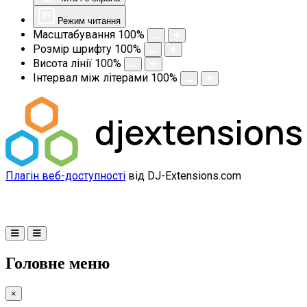
Режим читання
Масштабування
100
%
Розмір шрифту
100
%
Висота лінії
100
%
Інтервал між літерами
100
%
Плагін веб-доступності
від DJ-Extensions.com
Головне меню
×