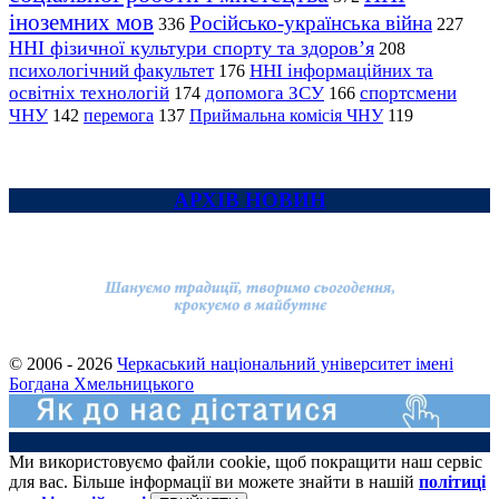
іноземних мов
Російсько-українська війна
336
227
ННІ фізичної культури спорту та здоров’я
208
психологічний факультет
ННІ інформаційних та
176
освітніх технологій
допомога ЗСУ
спортсмени
174
166
ЧНУ
перемога
142
137
Приймальна комісія ЧНУ
119
АРХІВ НОВИН
© 2006 - 2026
Черкаський національний університет імені
Богдана Хмельницького
Ми використовуємо файли cookie, щоб покращити наш сервіс
для вас. Більше інформації ви можете знайти в нашій
політиці