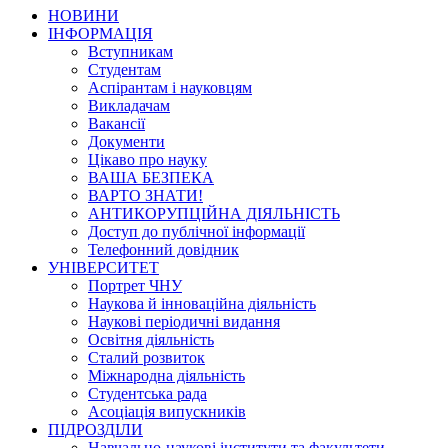
НОВИНИ
ІНФОРМАЦІЯ
Вступникам
Студентам
Аспірантам і науковцям
Викладачам
Вакансії
Документи
Цікаво про науку
ВАША БЕЗПЕКА
ВАРТО ЗНАТИ!
АНТИКОРУПЦІЙНА ДІЯЛЬНІСТЬ
Доступ до публічної інформації
Телефонний довідник
УНІВЕРСИТЕТ
Портрет ЧНУ
Наукова й інноваційна діяльність
Наукові періодичні видання
Освітня діяльність
Сталий розвиток
Міжнародна діяльність
Студентська рада
Асоціація випускників
ПІДРОЗДІЛИ
Навчально-наукові інститути та факультети