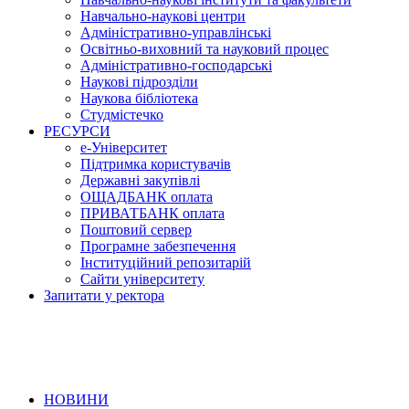
Навчально-наукові центри
Адміністративно-управлінські
Освітньо-виховний та науковий процес
Адміністративно-господарські
Наукові підрозділи
Наукова бібліотека
Студмістечко
РЕСУРСИ
е-Університет
Підтримка користувачів
Державні закупівлі
ОЩАДБАНК оплата
ПРИВАТБАНК оплата
Поштовий сервер
Програмне забезпечення
Інституційний репозитарій
Сайти університету
Запитати у ректора
НОВИНИ