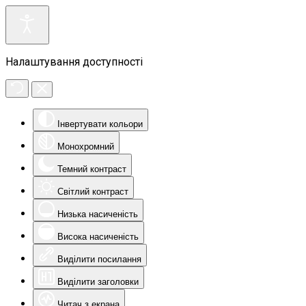
Налаштування доступності
Інвертувати кольори
Монохромний
Темний контраст
Світлий контраст
Низька насиченість
Висока насиченість
Виділити посилання
Виділити заголовки
Читач з екрана