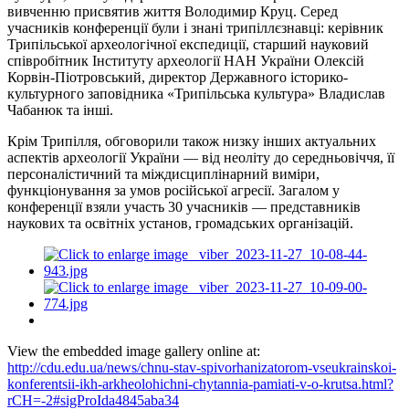
вивченню присвятив життя Володимир Круц. Серед
учасників конференції були і знані трипіллєзнавці: керівник
Трипільської археологічної експедиції, старший науковий
співробітник Інституту археології НАН України Олексій
Корвін-Піотровський, директор Державного історико-
культурного заповідника «Трипільська культура» Владислав
Чабанюк та інші.
Крім Трипілля, обговорили також низку інших актуальних
аспектів археології України — від неоліту до середньовіччя, її
персоналістичний та міждисциплінарний виміри,
функціонування за умов російської агресії. Загалом у
конференції взяли участь 30 учасників — представників
наукових та освітніх установ, громадських організацій.
View the embedded image gallery online at:
http://cdu.edu.ua/news/chnu-stav-spivorhanizatorom-vseukrainskoi-
konferentsii-ikh-arkheolohichni-chytannia-pamiati-v-o-krutsa.html?
rCH=-2#sigProIda4845aba34