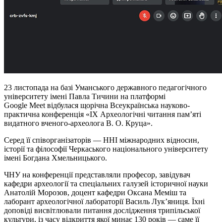
23 листопада на базі Уманського державного педагогічного
університету імені Павла Тичини на платформі
Google Meet відбулася щорічна Всеукраїнська науково-
практична конференція «ІХ Археологічні читання пам’яті
видатного вченого-археолога В. О. Круца».
Серед її співорганізаторів — ННІ міжнародних відносин,
історії та філософії Черкаського національного університету
імені Богдана Хмельницького.
ЧНУ на конференції представляли професор, завідувач
кафедри археології та спеціальних галузей історичної науки
Анатолій Морозов, доцент кафедри Оксана Меміш та
лаборант археологічної лабораторії Василь Лук’яниця. Їхні
доповіді висвітлювали питання дослідження трипільської
культури, із часу відкриття якої минає 130 років — саме її