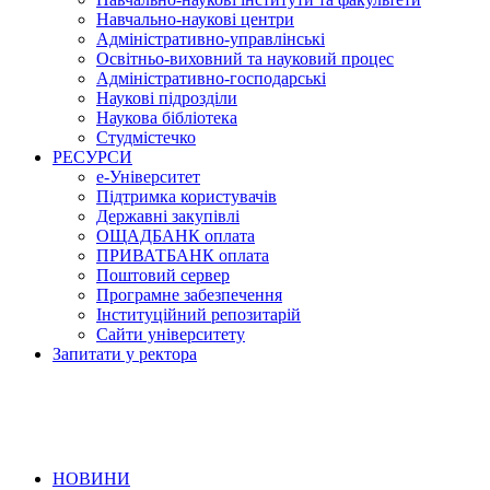
Навчально-наукові центри
Адміністративно-управлінські
Освітньо-виховний та науковий процес
Адміністративно-господарські
Наукові підрозділи
Наукова бібліотека
Студмістечко
РЕСУРСИ
е-Університет
Підтримка користувачів
Державні закупівлі
ОЩАДБАНК оплата
ПРИВАТБАНК оплата
Поштовий сервер
Програмне забезпечення
Інституційний репозитарій
Сайти університету
Запитати у ректора
НОВИНИ