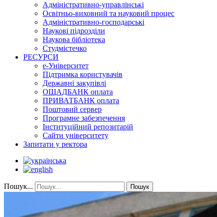
Адміністративно-управлінські
Освітньо-виховний та науковий процес
Адміністративно-господарські
Наукові підрозділи
Наукова бібліотека
Студмістечко
РЕСУРСИ
е-Університет
Підтримка користувачів
Державні закупівлі
ОЩАДБАНК оплата
ПРИВАТБАНК оплата
Поштовий сервер
Програмне забезпечення
Інституційний репозитарій
Сайти університету
Запитати у ректора
Пошук...
Пошук