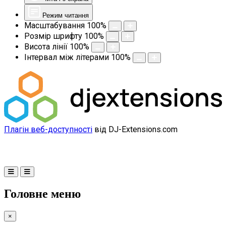
Режим читання
Масштабування
100
%
Розмір шрифту
100
%
Висота лінії
100
%
Інтервал між літерами
100
%
Плагін веб-доступності
від DJ-Extensions.com
Головне меню
×