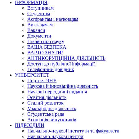
ІНФОРМАЦІЯ
Вступникам
Студентам
Аспірантам і науковцям
Викладачам
Вакансії
Документи
Цікаво про науку
ВАША БЕЗПЕКА
ВАРТО ЗНАТИ!
АНТИКОРУПЦІЙНА ДІЯЛЬНІСТЬ
Доступ до публічної інформації
Телефонний довідник
УНІВЕРСИТЕТ
Портрет ЧНУ
Наукова й інноваційна діяльність
Наукові періодичні видання
Освітня діяльність
Сталий розвиток
Міжнародна діяльність
Студентська рада
Асоціація випускників
ПІДРОЗДІЛИ
Навчально-наукові інститути та факультети
Навчально-наукові центри