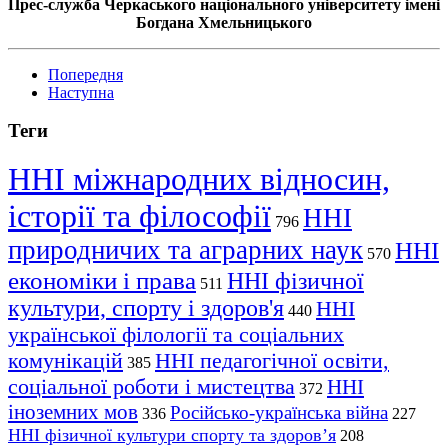
Прес-служба Черкаського національного університету імені
Богдана Хмельницького
Попередня
Наступна
Теги
ННІ міжнародних відносин,
історії та філософії
ННІ
796
природничих та аграрних наук
ННІ
570
економіки і права
ННІ фізичної
511
культури, спорту і здоров'я
ННІ
440
української філології та соціальних
комунікацій
ННІ педагогічної освіти,
385
соціальної роботи і мистецтва
ННІ
372
іноземних мов
Російсько-українська війна
336
227
ННІ фізичної культури спорту та здоров’я
208