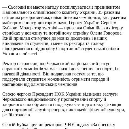
— Сьогодні ви маєте нагоду поспілкуватися з президентом
Національного олімпійського комітету України, 35-разовим
світовим рекордсменом, олімпійським чемпіоном, заслуженим
майстром спорту, доктором наук, Героєм України Сергієм
Бубкою. Модератор зустрічі — призерка Олімпійських ігор у
стрибках у довжину та потрійному стрибку Олена Говорова.
Їхній приклад стимулює до нових досягнень і наших
викладачів та студентів, і мене як ректора та голову
відокремленого підрозділу Спортивної студентської спілки
України в області.
Ректор наголосив, що Черкаський національний готує
справжніх чемпіонів та має значні досягнення і в спорті, і в
науковій діяльності. Він подякував гостям за те, що
подарували студентам можливість отримати поради й
настанови від олімпійських чемпіонів.
Своєю чергою Президент НОК України відзначив заслуги
Черкаського національного у пропагуванні спорту й
здорового способу життя і подякував за підготовку фахівців
для спортивної галузі: тренерів, викладачів фізичної культури,
реабілітологів.
Сергій Бубка вручив ректорові ЧНУ подяку «За внесок у