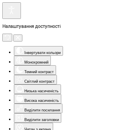
Налаштування доступності
Інвертувати кольори
Монохромний
Темний контраст
Світлий контраст
Низька насиченість
Висока насиченість
Виділити посилання
Виділити заголовки
Читач з екрана