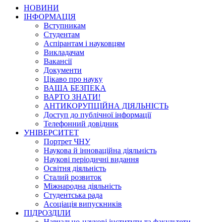
НОВИНИ
ІНФОРМАЦІЯ
Вступникам
Студентам
Аспірантам і науковцям
Викладачам
Вакансії
Документи
Цікаво про науку
ВАША БЕЗПЕКА
ВАРТО ЗНАТИ!
АНТИКОРУПЦІЙНА ДІЯЛЬНІСТЬ
Доступ до публічної інформації
Телефонний довідник
УНІВЕРСИТЕТ
Портрет ЧНУ
Наукова й інноваційна діяльність
Наукові періодичні видання
Освітня діяльність
Сталий розвиток
Міжнародна діяльність
Студентська рада
Асоціація випускників
ПІДРОЗДІЛИ
Навчально-наукові інститути та факультети