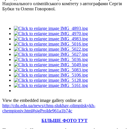
Національного олімпійського комітету з автографами Сергія
Бубки та Олени Говорової.
View the embedded image gallery online at:
http://cdu.edu.ua/news/chnu-slukhav-olimpiiskykh-
chempioniv.html#sigProIde961a1b74c
БІЛЬШЕ ФОТО ТУТ