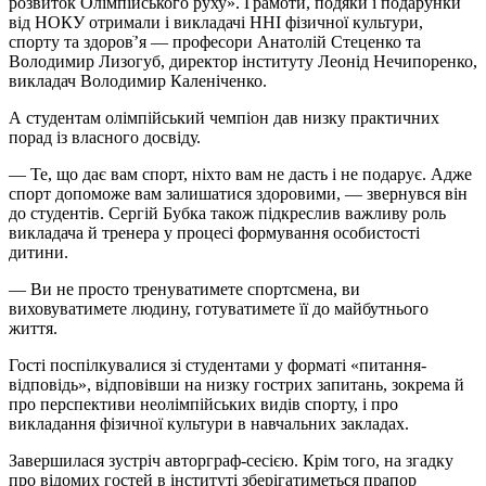
розвиток Олімпійського руху». Грамоти, подяки і подарунки
від НОКУ отримали і викладачі ННІ фізичної культури,
спорту та здоровֹ’я — професори Анатолій Стеценко та
Володимир Лизогуб, директор інституту Леонід Нечипоренко,
викладач Володимир Каленіченко.
А студентам олімпійський чемпіон дав низку практичних
порад із власного досвіду.
— Те, що дає вам спорт, ніхто вам не дасть і не подарує. Адже
спорт допоможе вам залишатися здоровими, — звернувся він
до студентів. Сергій Бубка також підкреслив важливу роль
викладача й тренера у процесі формування особистості
дитини.
— Ви не просто тренуватимете спортсмена, ви
виховуватимете людину, готуватимете її до майбутнього
життя.
Гості поспілкувалися зі студентами у форматі «питання-
відповідь», відповівши на низку гострих запитань, зокрема й
про перспективи неолімпійських видів спорту, і про
викладання фізичної культури в навчальних закладах.
Завершилася зустріч авторграф-сесією. Крім того, на згадку
про відомих гостей в інституті зберігатиметься прапор