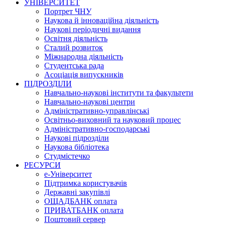
УНІВЕРСИТЕТ
Портрет ЧНУ
Наукова й інноваційна діяльність
Наукові періодичні видання
Освітня діяльність
Сталий розвиток
Міжнародна діяльність
Студентська рада
Асоціація випускників
ПІДРОЗДІЛИ
Навчально-наукові інститути та факультети
Навчально-наукові центри
Адміністративно-управлінські
Освітньо-виховний та науковий процес
Адміністративно-господарські
Наукові підрозділи
Наукова бібліотека
Студмістечко
РЕСУРСИ
е-Університет
Підтримка користувачів
Державні закупівлі
ОЩАДБАНК оплата
ПРИВАТБАНК оплата
Поштовий сервер