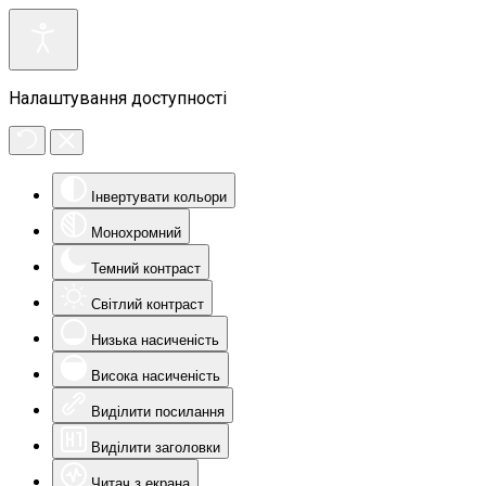
Налаштування доступності
Інвертувати кольори
Монохромний
Темний контраст
Світлий контраст
Низька насиченість
Висока насиченість
Виділити посилання
Виділити заголовки
Читач з екрана