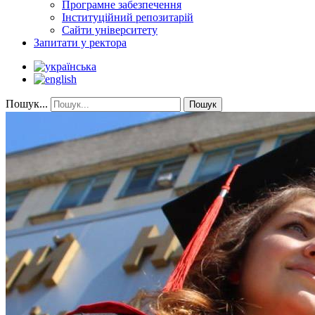
Програмне забезпечення
Інституційний репозитарій
Сайти університету
Запитати у ректора
Пошук...
Пошук