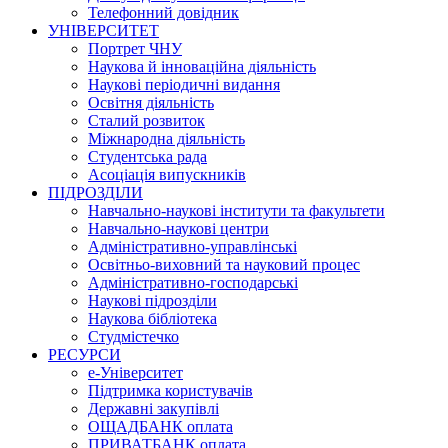
Телефонний довідник
УНІВЕРСИТЕТ
Портрет ЧНУ
Наукова й інноваційна діяльність
Наукові періодичні видання
Освітня діяльність
Сталий розвиток
Міжнародна діяльність
Студентська рада
Асоціація випускників
ПІДРОЗДІЛИ
Навчально-наукові інститути та факультети
Навчально-наукові центри
Адміністративно-управлінські
Освітньо-виховний та науковий процес
Адміністративно-господарські
Наукові підрозділи
Наукова бібліотека
Студмістечко
РЕСУРСИ
е-Університет
Підтримка користувачів
Державні закупівлі
ОЩАДБАНК оплата
ПРИВАТБАНК оплата