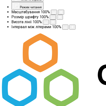
Режим читання
Масштабування
100
%
Розмір шрифту
100
%
Висота лінії
100
%
Інтервал між літерами
100
%