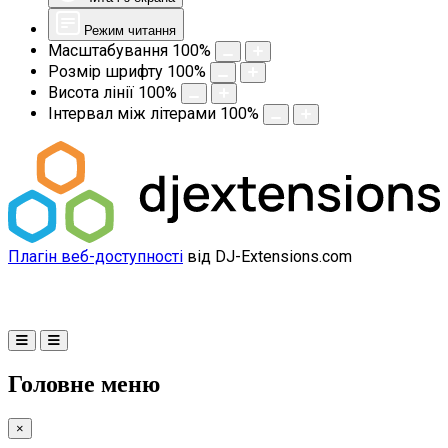
Режим читання
Масштабування
100
%
Розмір шрифту
100
%
Висота лінії
100
%
Інтервал між літерами
100
%
Плагін веб-доступності
від DJ-Extensions.com
Головне меню
×