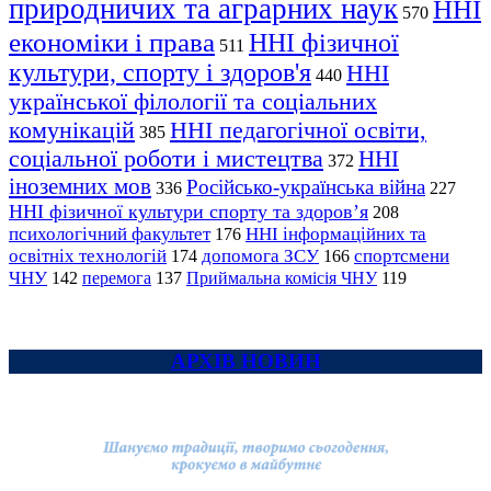
природничих та аграрних наук
ННІ
570
економіки і права
ННІ фізичної
511
культури, спорту і здоров'я
ННІ
440
української філології та соціальних
комунікацій
ННІ педагогічної освіти,
385
соціальної роботи і мистецтва
ННІ
372
іноземних мов
Російсько-українська війна
336
227
ННІ фізичної культури спорту та здоров’я
208
психологічний факультет
ННІ інформаційних та
176
освітніх технологій
допомога ЗСУ
спортсмени
174
166
ЧНУ
перемога
142
137
Приймальна комісія ЧНУ
119
АРХІВ НОВИН