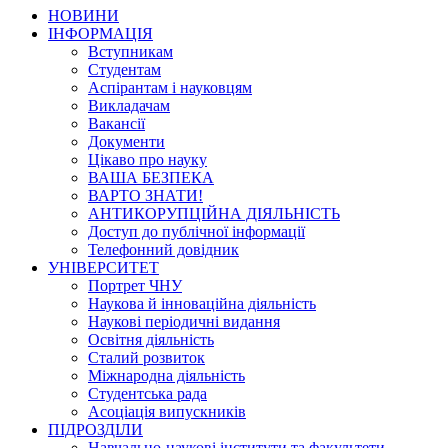
НОВИНИ
ІНФОРМАЦІЯ
Вступникам
Студентам
Аспірантам і науковцям
Викладачам
Вакансії
Документи
Цікаво про науку
ВАША БЕЗПЕКА
ВАРТО ЗНАТИ!
АНТИКОРУПЦІЙНА ДІЯЛЬНІСТЬ
Доступ до публічної інформації
Телефонний довідник
УНІВЕРСИТЕТ
Портрет ЧНУ
Наукова й інноваційна діяльність
Наукові періодичні видання
Освітня діяльність
Сталий розвиток
Міжнародна діяльність
Студентська рада
Асоціація випускників
ПІДРОЗДІЛИ
Навчально-наукові інститути та факультети