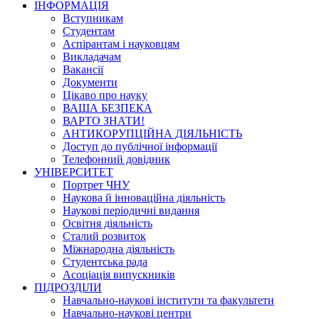
ІНФОРМАЦІЯ
Вступникам
Студентам
Аспірантам і науковцям
Викладачам
Вакансії
Документи
Цікаво про науку
ВАША БЕЗПЕКА
ВАРТО ЗНАТИ!
АНТИКОРУПЦІЙНА ДІЯЛЬНІСТЬ
Доступ до публічної інформації
Телефонний довідник
УНІВЕРСИТЕТ
Портрет ЧНУ
Наукова й інноваційна діяльність
Наукові періодичні видання
Освітня діяльність
Сталий розвиток
Міжнародна діяльність
Студентська рада
Асоціація випускників
ПІДРОЗДІЛИ
Навчально-наукові інститути та факультети
Навчально-наукові центри