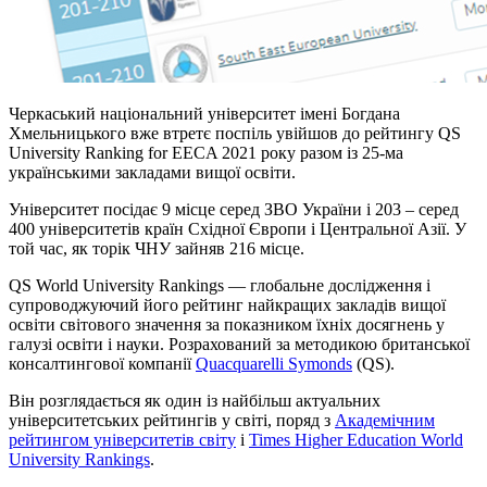
Черкаський національний університет імені Богдана
Хмельницького вже втретє поспіль увійшов до рейтингу QS
University Ranking for EECA 2021 року разом із 25-ма
українськими закладами вищої освіти.
Університет посідає 9 місце серед ЗВО України і 203 – серед
400 університетів країн Східної Європи і Центральної Азії. У
той час, як торік ЧНУ зайняв 216 місце.
QS World University Rankings — глобальне дослідження і
супроводжуючий його рейтинг найкращих закладів вищої
освіти світового значення за показником їхніх досягнень у
галузі освіти і науки. Розрахований за методикою британської
консалтингової компанії
Quacquarelli Symonds
(QS).
Він розглядається як один із найбільш актуальних
університетських рейтингів у світі, поряд з
Академічним
рейтингом університетів світу
і
Times Higher Education World
University Rankings
.