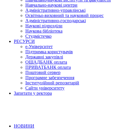
Навчально-наукові центри
Адміністративно-управлінські
Освітньо-виховний та науковий процес
Адміністративно-господарські
Наукові підрозділи
Наукова бібліотека
Студмістечко
РЕСУРСИ
е-Університет
Підтримка користувачів
Державні закупівлі
ОЩАДБАНК оплата
ПРИВАТБАНК оплата
Поштовий сервер
Програмне забезпечення
Інституційний репозитарій
Сайти університету
Запитати у ректора
НОВИНИ