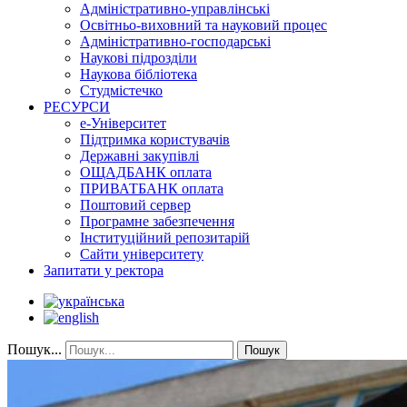
Адміністративно-управлінські
Освітньо-виховний та науковий процес
Адміністративно-господарські
Наукові підрозділи
Наукова бібліотека
Студмістечко
РЕСУРСИ
е-Університет
Підтримка користувачів
Державні закупівлі
ОЩАДБАНК оплата
ПРИВАТБАНК оплата
Поштовий сервер
Програмне забезпечення
Інституційний репозитарій
Сайти університету
Запитати у ректора
Пошук...
Пошук