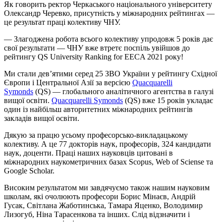
Як говорить ректор Черкаського національного університету
Олександр Черевко, присутність у міжнародних рейтингах —
це результат праці колективу ЧНУ.
— Злагоджена робота всього колективу упродовж 5 років дає
свої результати — ЧНУ вже втретє поспіль увійшов до
рейтингу QS University Ranking for EECA 2021 року!
Ми стали дев’ятими серед 25 ЗВО України у рейтингу Східної
Європи і Центральної Азії за версією
Quacquarelli
Symonds
(QS) — глобального аналітичного агентства в галузі
вищої освіти.
Quacquarelli Symonds
(QS) вже 15 років укладає
один із найбільш авторитетних міжнародних рейтингів
закладів вищої освіти.
Дякую за працю усьому професорсько-викладацькому
колективу. А це 77 докторів наук, професорів, 324 кандидати
наук, доценти. Праці наших науковців цитовані в
міжнародних наукометричних базах Scopus, Web of Sciense та
Google Scholar.
Високим результатом ми завдячуємо також нашим науковим
школам, які очолюють професори Борис Мінаєв, Андрій
Гусак, Світлана Жаботинська, Тамара Яценко, Володимир
Лизогуб, Ніна Тарасенкова та інших. Слід відзначити і