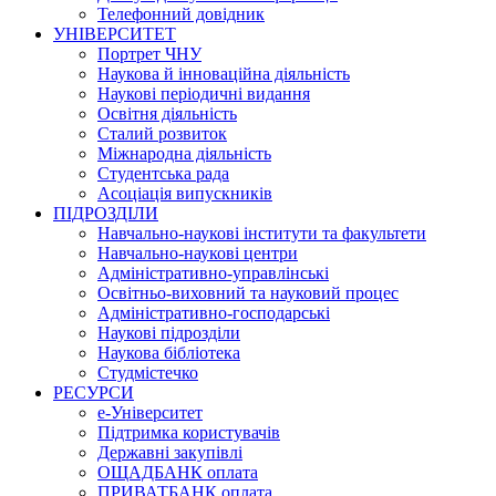
Телефонний довідник
УНІВЕРСИТЕТ
Портрет ЧНУ
Наукова й інноваційна діяльність
Наукові періодичні видання
Освітня діяльність
Сталий розвиток
Міжнародна діяльність
Студентська рада
Асоціація випускників
ПІДРОЗДІЛИ
Навчально-наукові інститути та факультети
Навчально-наукові центри
Адміністративно-управлінські
Освітньо-виховний та науковий процес
Адміністративно-господарські
Наукові підрозділи
Наукова бібліотека
Студмістечко
РЕСУРСИ
е-Університет
Підтримка користувачів
Державні закупівлі
ОЩАДБАНК оплата
ПРИВАТБАНК оплата