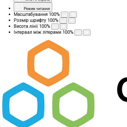
Режим читання
Масштабування
100
%
Розмір шрифту
100
%
Висота лінії
100
%
Інтервал між літерами
100
%