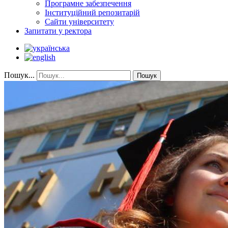
Програмне забезпечення
Інституційний репозитарій
Сайти університету
Запитати у ректора
Пошук...
Пошук