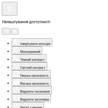
Налаштування доступності
Інвертувати кольори
Монохромний
Темний контраст
Світлий контраст
Низька насиченість
Висока насиченість
Виділити посилання
Виділити заголовки
Читач з екрана