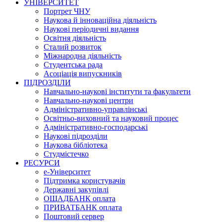
УНІВЕРСИТЕТ
Портрет ЧНУ
Наукова й інноваційна діяльність
Наукові періодичні видання
Освітня діяльність
Сталий розвиток
Міжнародна діяльність
Студентська рада
Асоціація випускників
ПІДРОЗДІЛИ
Навчально-наукові інститути та факультети
Навчально-наукові центри
Адміністративно-управлінські
Освітньо-виховний та науковий процес
Адміністративно-господарські
Наукові підрозділи
Наукова бібліотека
Студмістечко
РЕСУРСИ
е-Університет
Підтримка користувачів
Державні закупівлі
ОЩАДБАНК оплата
ПРИВАТБАНК оплата
Поштовий сервер