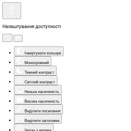
Налаштування доступності
Інвертувати кольори
Монохромний
Темний контраст
Світлий контраст
Низька насиченість
Висока насиченість
Виділити посилання
Виділити заголовки
Читач з екрана