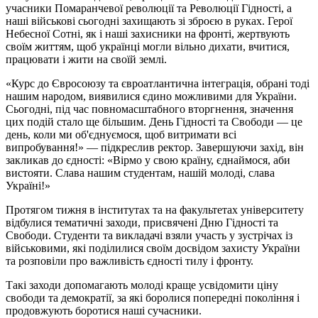
учасники Помаранчевої революції та Революції Гідності, а
наші військові сьогодні захищають зі зброєю в руках. Герої
Небесної Сотні, як і наші захисники на фронті, жертвують
своїм життям, щоб українці могли вільно дихати, вчитися,
працювати і жити на своїй землі.
«Курс до Євросоюзу та євроатлантична інтеграція, обрані тоді
нашим народом, виявилися єдино можливими для України.
Сьогодні, під час повномасштабного вторгнення, значення
цих подій стало ще більшим. День Гідності та Свободи — це
день, коли ми об'єднуємося, щоб витримати всі
випробування!» — підкреслив ректор. Завершуючи захід, він
закликав до єдності: «Вірмо у свою країну, єднаймося, аби
вистояти. Слава нашим студентам, нашій молоді, слава
Україні!»
Протягом тижня в інститутах та на факультетах університету
відбулися тематичні заходи, присвячені Дню Гідності та
Свободи. Студенти та викладачі взяли участь у зустрічах із
військовими, які поділилися своїм досвідом захисту України
та розповіли про важливість єдності тилу і фронту.
Такі заходи допомагають молоді краще усвідомити ціну
свободи та демократії, за які боролися попередні покоління і
продовжують боротися наші сучасники.