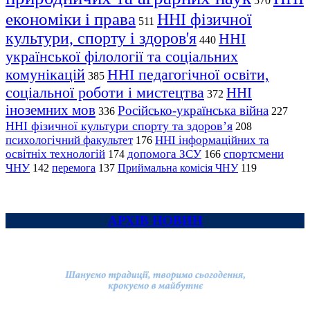
570
економіки і права
ННІ фізичної
511
культури, спорту і здоров'я
ННІ
440
української філології та соціальних
комунікацій
ННІ педагогічної освіти,
385
соціальної роботи і мистецтва
ННІ
372
іноземних мов
Російсько-українська війна
336
227
ННІ фізичної культури спорту та здоров’я
208
психологічний факультет
ННІ інформаційних та
176
освітніх технологій
допомога ЗСУ
спортсмени
174
166
ЧНУ
перемога
142
137
Приймальна комісія ЧНУ
119
АРХІВ НОВИН