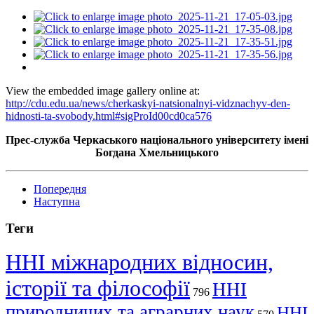
View the embedded image gallery online at:
http://cdu.edu.ua/news/cherkaskyi-natsionalnyi-vidznachyv-den-
hidnosti-ta-svobody.html#sigProId00cd0ca576
Прес-служба Черкаського національного університету імені
Богдана Хмельницького
Попередня
Наступна
Теги
ННІ міжнародних відносин,
історії та філософії
ННІ
796
природничих та аграрних наук
ННІ