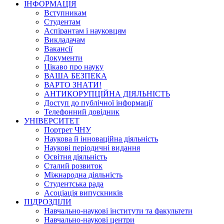
ІНФОРМАЦІЯ
Вступникам
Студентам
Аспірантам і науковцям
Викладачам
Вакансії
Документи
Цікаво про науку
ВАША БЕЗПЕКА
ВАРТО ЗНАТИ!
АНТИКОРУПЦІЙНА ДІЯЛЬНІСТЬ
Доступ до публічної інформації
Телефонний довідник
УНІВЕРСИТЕТ
Портрет ЧНУ
Наукова й інноваційна діяльність
Наукові періодичні видання
Освітня діяльність
Сталий розвиток
Міжнародна діяльність
Студентська рада
Асоціація випускників
ПІДРОЗДІЛИ
Навчально-наукові інститути та факультети
Навчально-наукові центри