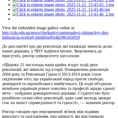
View the embedded image gallery online at:
http://cdu.edu.ua/news/cherkaskyi-natsionalnyi-vidznachyv-den-
hidnosti-ta-svobody.html#sigProIdc98cd1b919
До дня пам'яті про дві революції, які назавжди змінили долю
нашої держави, у ЧНУ відбувся мітинг. Звертаючись до
присутніх, ректор університету наголосив:
«Щороку 21 листопада наша країна згадує події двох
революцій, які змінили хід історії. Помаранчева революція
2004 року та Революція Гідності 2013-2014 років стали
свідченням того, що український народ прагне свободи,
демократії та європейського майбутнього. Ці події об'єднали
мільйони українців різних поколінь та професій заради єдиної
мети – побудови демократичної держави. Студентство було
рушійною силою обох революцій, адже саме молодь завжди
стає на захист справедливості та гідності», — зазначив ректор.
Ректор говорив про нерозривний зв'язок між подіями
минулого та сьогоденням, про цінності, які відстоювали