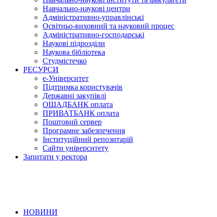
Навчально-наукові центри
Адміністративно-управлінські
Освітньо-виховний та науковий процес
Адміністративно-господарські
Наукові підрозділи
Наукова бібліотека
Студмістечко
РЕСУРСИ
е-Університет
Підтримка користувачів
Державні закупівлі
ОЩАДБАНК оплата
ПРИВАТБАНК оплата
Поштовий сервер
Програмне забезпечення
Інституційний репозитарій
Сайти університету
Запитати у ректора
НОВИНИ