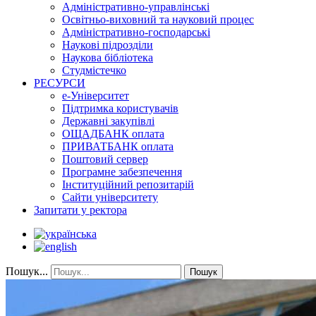
Адміністративно-управлінські
Освітньо-виховний та науковий процес
Адміністративно-господарські
Наукові підрозділи
Наукова бібліотека
Студмістечко
РЕСУРСИ
е-Університет
Підтримка користувачів
Державні закупівлі
ОЩАДБАНК оплата
ПРИВАТБАНК оплата
Поштовий сервер
Програмне забезпечення
Інституційний репозитарій
Сайти університету
Запитати у ректора
Пошук...
Пошук