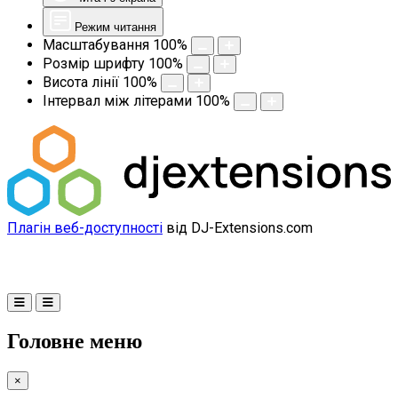
Режим читання
Масштабування
100
%
Розмір шрифту
100
%
Висота лінії
100
%
Інтервал між літерами
100
%
Плагін веб-доступності
від DJ-Extensions.com
Головне меню
×