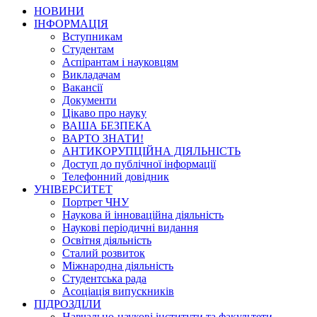
НОВИНИ
ІНФОРМАЦІЯ
Вступникам
Студентам
Аспірантам і науковцям
Викладачам
Вакансії
Документи
Цікаво про науку
ВАША БЕЗПЕКА
ВАРТО ЗНАТИ!
АНТИКОРУПЦІЙНА ДІЯЛЬНІСТЬ
Доступ до публічної інформації
Телефонний довідник
УНІВЕРСИТЕТ
Портрет ЧНУ
Наукова й інноваційна діяльність
Наукові періодичні видання
Освітня діяльність
Сталий розвиток
Міжнародна діяльність
Студентська рада
Асоціація випускників
ПІДРОЗДІЛИ
Навчально-наукові інститути та факультети