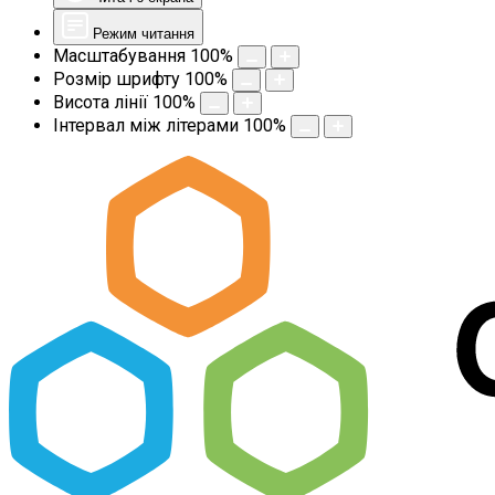
Режим читання
Масштабування
100
%
Розмір шрифту
100
%
Висота лінії
100
%
Інтервал між літерами
100
%