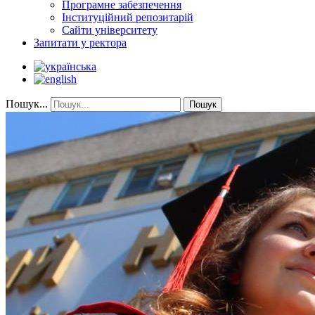
Програмне забезпечення
Інституційний репозитарій
Сайти університету
Запитати у ректора
Пошук...
Пошук