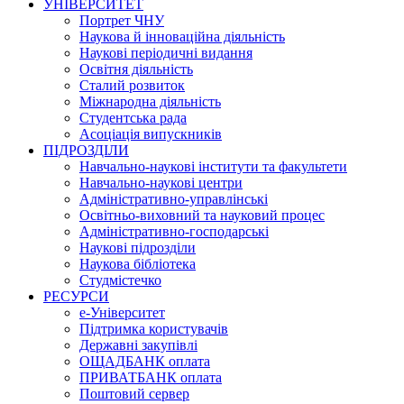
УНІВЕРСИТЕТ
Портрет ЧНУ
Наукова й інноваційна діяльність
Наукові періодичні видання
Освітня діяльність
Сталий розвиток
Міжнародна діяльність
Студентська рада
Асоціація випускників
ПІДРОЗДІЛИ
Навчально-наукові інститути та факультети
Навчально-наукові центри
Адміністративно-управлінські
Освітньо-виховний та науковий процес
Адміністративно-господарські
Наукові підрозділи
Наукова бібліотека
Студмістечко
РЕСУРСИ
е-Університет
Підтримка користувачів
Державні закупівлі
ОЩАДБАНК оплата
ПРИВАТБАНК оплата
Поштовий сервер