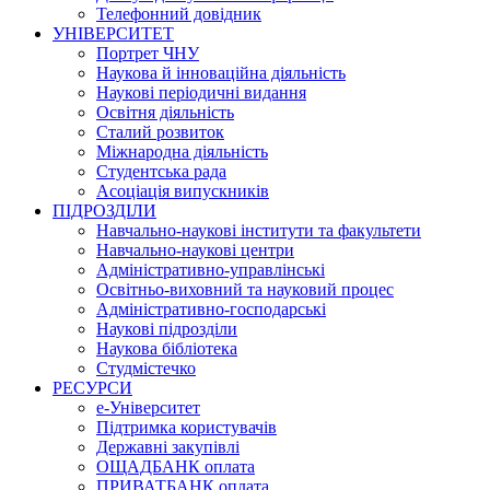
Телефонний довідник
УНІВЕРСИТЕТ
Портрет ЧНУ
Наукова й інноваційна діяльність
Наукові періодичні видання
Освітня діяльність
Сталий розвиток
Міжнародна діяльність
Студентська рада
Асоціація випускників
ПІДРОЗДІЛИ
Навчально-наукові інститути та факультети
Навчально-наукові центри
Адміністративно-управлінські
Освітньо-виховний та науковий процес
Адміністративно-господарські
Наукові підрозділи
Наукова бібліотека
Студмістечко
РЕСУРСИ
е-Університет
Підтримка користувачів
Державні закупівлі
ОЩАДБАНК оплата
ПРИВАТБАНК оплата