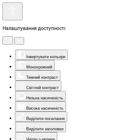
Налаштування доступності
Інвертувати кольори
Монохромний
Темний контраст
Світлий контраст
Низька насиченість
Висока насиченість
Виділити посилання
Виділити заголовки
Читач з екрана