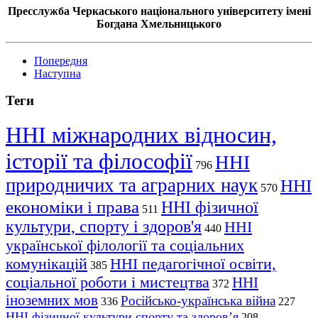
Пресслужба Черкаського національного університету імені
Богдана Хмельницького
Попередня
Наступна
Теги
ННІ міжнародних відносин,
історії та філософії
ННІ
796
природничих та аграрних наук
ННІ
570
економіки і права
ННІ фізичної
511
культури, спорту і здоров'я
ННІ
440
української філології та соціальних
комунікацій
ННІ педагогічної освіти,
385
соціальної роботи і мистецтва
ННІ
372
іноземних мов
Російсько-українська війна
336
227
ННІ фізичної культури спорту та здоров’я
208