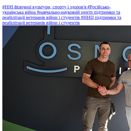
#ННІ фізичної культури, спорту і здоров'я
#Російсько-
українська війна
#навчально-науковий центр підтримки та
реабілітації ветеранів війни і студентів
#ННЦ підтримки та
реабілітації ветеранів війни і студентів