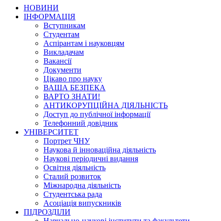
НОВИНИ
ІНФОРМАЦІЯ
Вступникам
Студентам
Аспірантам і науковцям
Викладачам
Вакансії
Документи
Цікаво про науку
ВАША БЕЗПЕКА
ВАРТО ЗНАТИ!
АНТИКОРУПЦІЙНА ДІЯЛЬНІСТЬ
Доступ до публічної інформації
Телефонний довідник
УНІВЕРСИТЕТ
Портрет ЧНУ
Наукова й інноваційна діяльність
Наукові періодичні видання
Освітня діяльність
Сталий розвиток
Міжнародна діяльність
Студентська рада
Асоціація випускників
ПІДРОЗДІЛИ
Навчально-наукові інститути та факультети