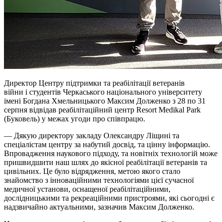
Директор Центру підтримки та реабілітації ветеранів
війни
і
студентів Черкаського національного університету
імені Богдана Хмельницького Максим
Долженко
з 28 по 31
серпня відвідав реабілітаційний центр Resort Medikal Park
(Буковель) у межах угоди про співпрацю.
— Дякую директору закладу Олександру Ліщині та
спеціалістам центру за набутий досвід, та цінну інформацію.
Впровадження наукового підходу, та новітніх технологій може
пришвидшити наш шлях до якісної реабілітації ветеранів та
цивільних. Це було відрядження, метою якого стало
знайомство з інноваційними технологіями цієї сучасної
медичної установи, оснащеної реабілітаційними,
дослідницькими та рекреаційними пристроями, які сьогодні є
надзвичайно актуальними, зазначив Максим Долженко.