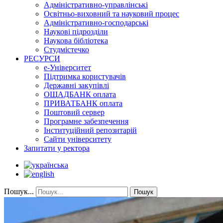
Адміністративно-управлінські
Освітньо-виховний та науковий процес
Адміністративно-господарські
Наукові підрозділи
Наукова бібліотека
Студмістечко
РЕСУРСИ
е-Університет
Підтримка користувачів
Державні закупівлі
ОЩАДБАНК оплата
ПРИВАТБАНК оплата
Поштовий сервер
Програмне забезпечення
Інституційний репозитарій
Сайти університету
Запитати у ректора
Пошук...
Пошук