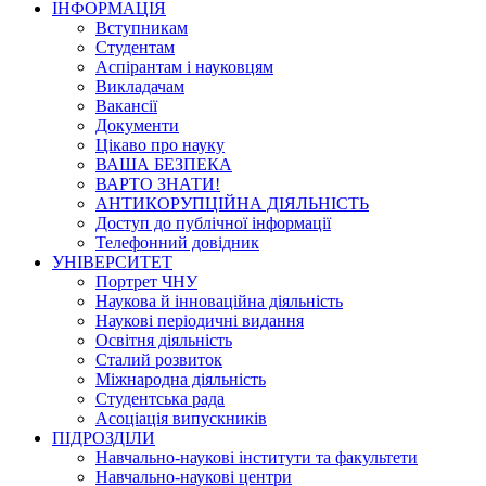
ІНФОРМАЦІЯ
Вступникам
Студентам
Аспірантам і науковцям
Викладачам
Вакансії
Документи
Цікаво про науку
ВАША БЕЗПЕКА
ВАРТО ЗНАТИ!
АНТИКОРУПЦІЙНА ДІЯЛЬНІСТЬ
Доступ до публічної інформації
Телефонний довідник
УНІВЕРСИТЕТ
Портрет ЧНУ
Наукова й інноваційна діяльність
Наукові періодичні видання
Освітня діяльність
Сталий розвиток
Міжнародна діяльність
Студентська рада
Асоціація випускників
ПІДРОЗДІЛИ
Навчально-наукові інститути та факультети
Навчально-наукові центри