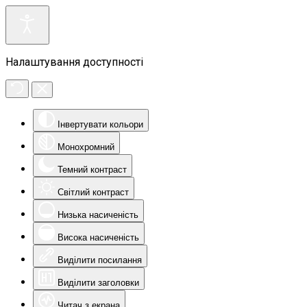
Налаштування доступності
Інвертувати кольори
Монохромний
Темний контраст
Світлий контраст
Низька насиченість
Висока насиченість
Виділити посилання
Виділити заголовки
Читач з екрана