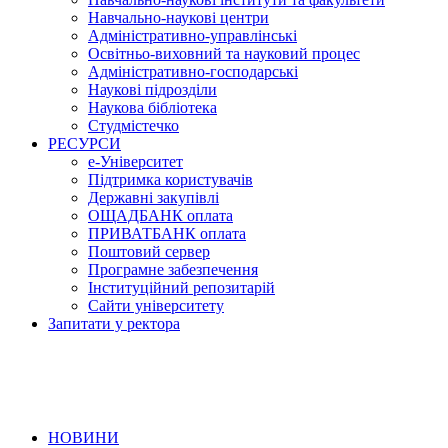
Навчально-наукові центри
Адміністративно-управлінські
Освітньо-виховний та науковий процес
Адміністративно-господарські
Наукові підрозділи
Наукова бібліотека
Студмістечко
РЕСУРСИ
е-Університет
Підтримка користувачів
Державні закупівлі
ОЩАДБАНК оплата
ПРИВАТБАНК оплата
Поштовий сервер
Програмне забезпечення
Інституційний репозитарій
Сайти університету
Запитати у ректора
НОВИНИ