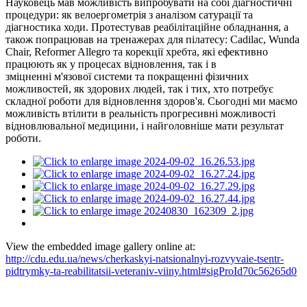
Науковець мав можливість випробувати на собі діагностичні
процедури: як велоергометрія з аналізом сатурації та
діагностика ходи. Протестував реабілітаційне обладнання, а
також попрацював на тренажерах для пілатесу: Cadilac, Wunda
Chair, Reformer Allegro та корекції хребта, які ефективно
працюють як у процесах відновлення, так і в
зміцненні м'язової системи та покращенні фізичних
можливостей, як здорових людей, так і тих, хто потребує
складної роботи для відновлення здоров'я. Сьогодні ми маємо
можливість втілити в реальність прогресивні можливості
відновлювальної медицини, і найголовніше мати результат
роботи.
View the embedded image gallery online at:
http://cdu.edu.ua/news/cherkaskyi-natsionalnyi-rozvyvaie-tsentr-
pidtrymky-ta-reabilitatsii-veteraniv-viiny.html#sigProId70c56265d0