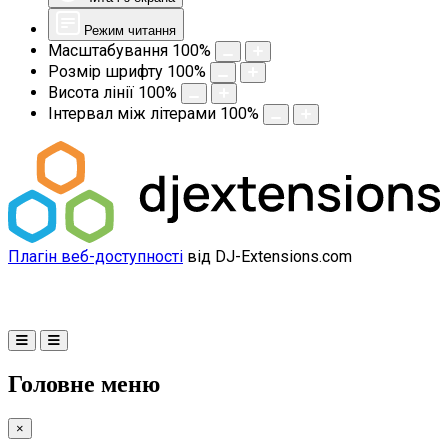
Режим читання
Масштабування
100
%
Розмір шрифту
100
%
Висота лінії
100
%
Інтервал між літерами
100
%
Плагін веб-доступності
від DJ-Extensions.com
Головне меню
×