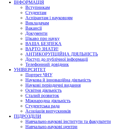
ІНФОРМАЦІЯ
Вступникам
Студентам
Аспірантам і науковцям
Викладачам
Вакансії
Документи
Цікаво про науку
ВАША БЕЗПЕКА
ВАРТО ЗНАТИ!
АНТИКОРУПЦІЙНА ДІЯЛЬНІСТЬ
Доступ до публічної інформації
Телефонний довідник
УНІВЕРСИТЕТ
Портрет ЧНУ
Наукова й інноваційна діяльність
Наукові періодичні видання
Освітня діяльність
Сталий розвиток
Міжнародна діяльність
Студентська рада
Асоціація випускників
ПІДРОЗДІЛИ
Навчально-наукові інститути та факультети
Навчально-наукові центри