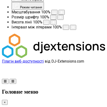
Режим читання
Масштабування
100
%
Розмір шрифту
100
%
Висота лінії
100
%
Інтервал між літерами
100
%
Плагін веб-доступності
від DJ-Extensions.com
Головне меню
×