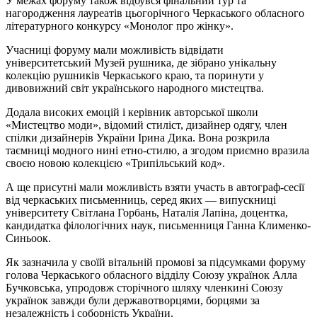
У межах форуму також відбувся фінальний тур та
нагородження лауреатів цьогорічного Черкаського обласного
літературного конкурсу «Монолог про жінку».
Учасниці форуму мали можливість відвідати
університетський Музей рушника, де зібрано унікальну
колекцію рушників Черкаського краю, та поринути у
дивовижний світ українського народного мистецтва.
Додала високих емоцій і керівник авторської школи
«Мистецтво моди», відомий стиліст, дизайнер одягу, член
спілки дизайнерів України Ірина Дика. Вона розкрила
таємниці модного нині етно-стилю, а згодом приємно вразила
своєю новою колекцією «Трипільський код».
А ще присутні мали можливість взяти участь в автограф-сесії
від черкаських письменниць, серед яких — випускниці
університету Світлана Горбань, Наталія Лапіна, доцентка,
кандидатка філологічних наук, письменниця Ганна Клименко-
Синьоок.
Як зазначила у своїй вітальній промові за підсумками форуму
голова Черкаського обласного відділу Союзу українок Алла
Бучковська, упродовж сторічного шляху членкині Союзу
українок завжди були державотворцями, борцями за
незалежність і соборність України.