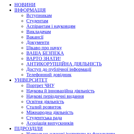
НОВИНИ
ІНФОРМАЦІЯ
Вступникам
Студентам
Аспірантам і науковцям
Викладачам
Вакансії
Документи
Цікаво про науку
ВАША БЕЗПЕКА
ВАРТО ЗНАТИ!
АНТИКОРУПЦІЙНА ДІЯЛЬНІСТЬ
Доступ до публічної інформації
Телефонний довідник
УНІВЕРСИТЕТ
Портрет ЧНУ
Наукова й інноваційна діяльність
Наукові періодичні видання
Освітня діяльність
Сталий розвиток
Міжнародна діяльність
Студентська рада
Асоціація випускників
ПІДРОЗДІЛИ
Навчально-наукові інститути та факультети