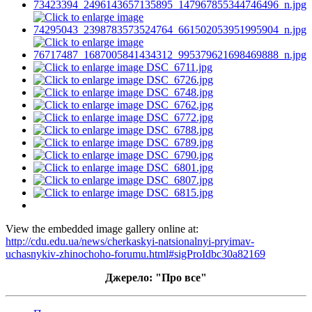
View the embedded image gallery online at:
http://cdu.edu.ua/news/cherkaskyi-natsionalnyi-pryimav-
uchasnykiv-zhinochoho-forumu.html#sigProIdbc30a82169
Джерело: "Про все"