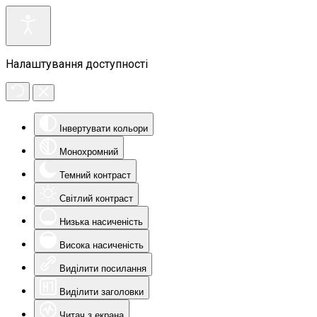
Налаштування доступності
Інвертувати кольори
Монохромний
Темний контраст
Світлий контраст
Низька насиченість
Висока насиченість
Виділити посилання
Виділити заголовки
Читач з екрана