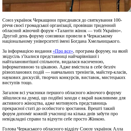
Союз українок Черкащини приєднався до святкування 100-
річчя своєї громадської організації, провівши триденний
обласний жіночий форум «Таланти жінок — тобі Україно».
Другий день форуму союзянки провели в Черкаському
національному університеті імені Богдана Хмельницького.
За інформацією видання
«Про все»
, програма форуму, на який
звідусіль з’їхалися представниці найчарівнішої і
найталановитішої спільноти, видалася насиченою,
інформативною та цікавою. Адже вмістила в себе безліч
різнопланових подій — навчальних тренінгів, майстер-класів,
наукових дискусій, творчих конкурсів, виставок, мистецьких
виступів тощо.
Загалом всі учасники першого обласного жіночого форуму
зійшлися на думці, що подібні заходи є вкрай важливими для
активного жіноцтва, адже мотивують представниць
прекрасної статі до особистого зростання. Врешті такий
форум допоміг кожній учасниці на кілька днів забути про
невідкладні справи та відчути себе просто Жінкою.
Голова Черкаського обласного відділу Союзу українок Алла