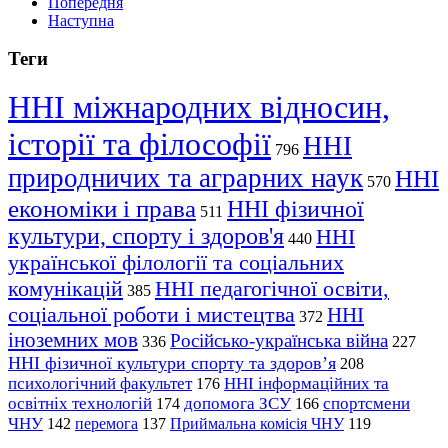
Попередня
Наступна
Теги
ННІ міжнародних відносин,
історії та філософії
ННІ
796
природничих та аграрних наук
ННІ
570
економіки і права
ННІ фізичної
511
культури, спорту і здоров'я
ННІ
440
української філології та соціальних
комунікацій
ННІ педагогічної освіти,
385
соціальної роботи і мистецтва
ННІ
372
іноземних мов
Російсько-українська війна
336
227
ННІ фізичної культури спорту та здоров’я
208
психологічний факультет
ННІ інформаційних та
176
освітніх технологій
допомога ЗСУ
спортсмени
174
166
ЧНУ
перемога
142
137
Приймальна комісія ЧНУ
119