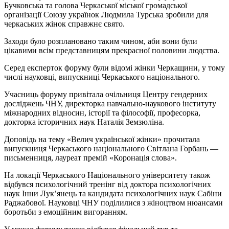
Бучковська та голова Черкаської міської громадської
організації Союзу українок Людмила Турська зробили для
черкаських жінок справжнє свято.
Заходи було розплановано таким чином, аби вони були
цікавими всім представницям прекрасної половини людства.
Серед експерток форуму були відомі жінки Черкащини, у тому
числі науковці, випускниці Черкаського національного.
Учасниць форуму привітала очільниця Центру гендерних
досліджень ЧНУ, директорка навчально-наукового інституту
міжнародних відносин, історії та філософії, професорка,
докторка історичних наук Наталія Земзюліна.
Доповідь на тему «Велич української жінки» прочитала
випускниця Черкаського національного Світлана Горбань —
письменниця, лауреат премій «Коронація слова».
На локації Черкаського Національного університету також
відбувся психологічний тренінг від доктора психологічних
наук Інни Лук’янець та кандидата психологічних наук Сабіни
Раджабової. Науковці ЧНУ поділилися з жіноцтвом нюансами
боротьби з емоційним вигоранням.