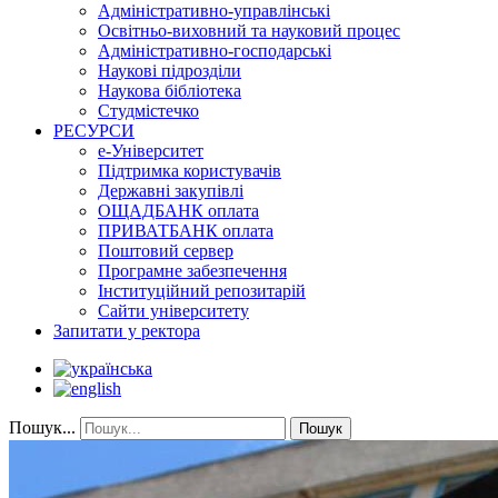
Адміністративно-управлінські
Освітньо-виховний та науковий процес
Адміністративно-господарські
Наукові підрозділи
Наукова бібліотека
Студмістечко
РЕСУРСИ
е-Університет
Підтримка користувачів
Державні закупівлі
ОЩАДБАНК оплата
ПРИВАТБАНК оплата
Поштовий сервер
Програмне забезпечення
Інституційний репозитарій
Сайти університету
Запитати у ректора
Пошук...
Пошук