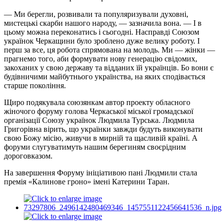
— Ми берегли, розвивали та популяризували духовні,
мистецькі скарби нашого народу, — зазначила вона. — І в
цьому можна переконатись і сьогодні. Насправді Союзом
українок Черкащини було зроблено дуже велику роботу. І
перш за все, ця робота спрямована на молодь. Ми — жінки —
прагнемо того, аби формувати нову генерацію свідомих,
закоханих у свою державу та відданих їй українців. Бо вони є
будівничими майбутнього українства, на яких сподівається
старше покоління.
Щиро подякувала союзянкам автор проекту обласного
жіночого форуму голова Черкаської міської громадської
організації Союзу українок Людмила Турська. Людмила
Григорівна вірить, що українки завжди будуть виконувати
свою Божу місію, живучи в мирній та щасливій країні. А
форуми слугуватимуть нашим берегиням своєрідним
дороговказом.
На завершення Форуму ініціативою пані Людмили стала
премія «Калинове гроно» імені Катерини Таран.