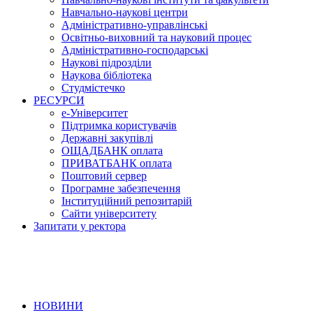
Навчально-наукові центри
Адміністративно-управлінські
Освітньо-виховний та науковий процес
Адміністративно-господарські
Наукові підрозділи
Наукова бібліотека
Студмістечко
РЕСУРСИ
е-Університет
Підтримка користувачів
Державні закупівлі
ОЩАДБАНК оплата
ПРИВАТБАНК оплата
Поштовий сервер
Програмне забезпечення
Інституційний репозитарій
Сайти університету
Запитати у ректора
НОВИНИ