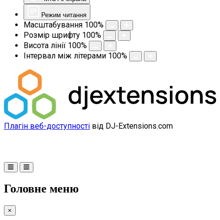
Режим читання
Масштабування
100
%
Розмір шрифту
100
%
Висота лінії
100
%
Інтервал між літерами
100
%
Плагін веб-доступності
від DJ-Extensions.com
Головне меню
×