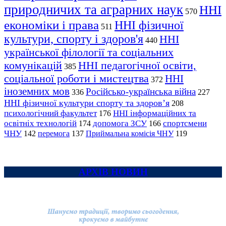
природничих та аграрних наук
ННІ
570
економіки і права
ННІ фізичної
511
культури, спорту і здоров'я
ННІ
440
української філології та соціальних
комунікацій
ННІ педагогічної освіти,
385
соціальної роботи і мистецтва
ННІ
372
іноземних мов
Російсько-українська війна
336
227
ННІ фізичної культури спорту та здоров’я
208
психологічний факультет
ННІ інформаційних та
176
освітніх технологій
допомога ЗСУ
спортсмени
174
166
ЧНУ
перемога
142
137
Приймальна комісія ЧНУ
119
АРХІВ НОВИН