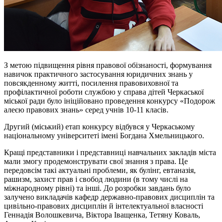
З метою підвищення рівня правової обізнаності, формування
навичок практичного застосування юридичних знань у
повсякденному житті, посилення правовиховної та
профілактичної роботи службою у справа дітей Черкаської
міської ради було ініційовано проведення конкурсу «Подорож
алеєю правових знань» серед учнів 10-11 класів.
Другий (міський) етап конкурсу відбувся у Черкаському
національному університеті імені Богдана Хмельницького.
Кращі представники і представниці навчальних закладів міста
мали змогу продемонструвати свої знання з права. Це
передовсім такі актуальні проблеми, як булінг, евтаназія,
рашизм, захист прав і свобод людини (в тому числі на
міжнародному рівні) та інші. До розробки завдань було
залучено викладачів кафедр державно-правових дисциплін та
цивільно-правових дисциплін й інтелектуальної власності
Геннадія Волошкевича, Віктора Іващенка, Тетяну Коваль,