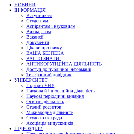
НОВИНИ
ІНФОРМАЦІЯ
Вступникам
Студентам
Аспірантам і науковцям
Викладачам
Вакансії
Документи
Цікаво про науку
ВАША БЕЗПЕКА
ВАРТО ЗНАТИ!
АНТИКОРУПЦІЙНА ДІЯЛЬНІСТЬ
Доступ до публічної інформації
Телефонний довідник
УНІВЕРСИТЕТ
Портрет ЧНУ
Наукова й інноваційна діяльність
Наукові періодичні видання
Освітня діяльність
Сталий розвиток
Міжнародна діяльність
Студентська рада
Асоціація випускників
ПІДРОЗДІЛИ
Навчально-наукові інститути та факультети