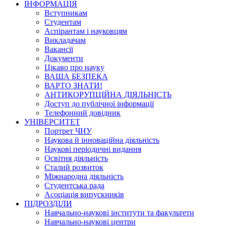
ІНФОРМАЦІЯ
Вступникам
Студентам
Аспірантам і науковцям
Викладачам
Вакансії
Документи
Цікаво про науку
ВАША БЕЗПЕКА
ВАРТО ЗНАТИ!
АНТИКОРУПЦІЙНА ДІЯЛЬНІСТЬ
Доступ до публічної інформації
Телефонний довідник
УНІВЕРСИТЕТ
Портрет ЧНУ
Наукова й інноваційна діяльність
Наукові періодичні видання
Освітня діяльність
Сталий розвиток
Міжнародна діяльність
Студентська рада
Асоціація випускників
ПІДРОЗДІЛИ
Навчально-наукові інститути та факультети
Навчально-наукові центри