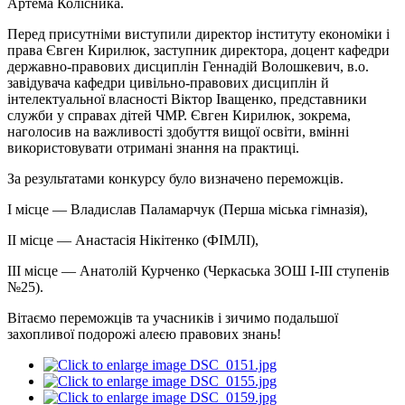
Артема Колісника.
Перед присутніми виступили директор інституту економіки і
права Євген Кирилюк, заступник директора, доцент кафедри
державно-правових дисциплін Геннадій Волошкевич, в.о.
завідувача кафедри цивільно-правових дисциплін й
інтелектуальної власності Віктор Іващенко, представники
служби у справах дітей ЧМР. Євген Кирилюк, зокрема,
наголосив на важливості здобуття вищої освіти, вмінні
використовувати отримані знання на практиці.
За результатами конкурсу було визначено переможців.
І місце — Владислав Паламарчук (Перша міська гімназія),
ІІ місце — Анастасія Нікітенко (ФІМЛІ),
ІІІ місце — Анатолій Курченко (Черкаська ЗОШ І-ІІІ ступенів
№25).
Вітаємо переможців та учасників і зичимо подальшої
захопливої подорожі алеєю правових знань!