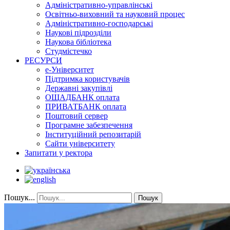
Адміністративно-управлінські
Освітньо-виховний та науковий процес
Адміністративно-господарські
Наукові підрозділи
Наукова бібліотека
Студмістечко
РЕСУРСИ
е-Університет
Підтримка користувачів
Державні закупівлі
ОЩАДБАНК оплата
ПРИВАТБАНК оплата
Поштовий сервер
Програмне забезпечення
Інституційний репозитарій
Сайти університету
Запитати у ректора
Пошук...
Пошук