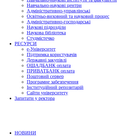
Навчально-наукові центри
Адміністративно-управлінські
Освітньо-виховний та науковий процес
Адміністративно-господарські
Наукові підрозділи
Наукова бібліотека
Студмістечко
РЕСУРСИ
е-Університет
Підтримка користувачів
Державні закупівлі
ОЩАДБАНК оплата
ПРИВАТБАНК оплата
Поштовий сервер
Програмне забезпечення
Інституційний репозитарій
Сайти університету
Запитати у ректора
НОВИНИ