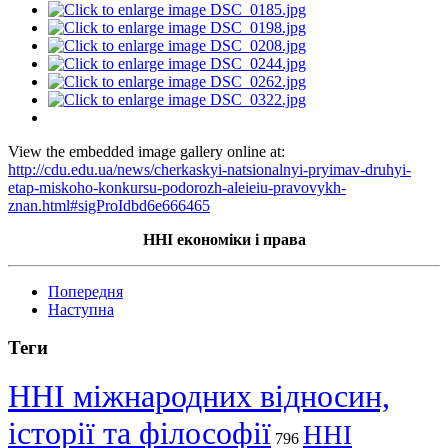
View the embedded image gallery online at:
http://cdu.edu.ua/news/cherkaskyi-natsionalnyi-pryimav-druhyi-
etap-miskoho-konkursu-podorozh-aleieiu-pravovykh-
znan.html#sigProIdbd6e666465
ННІ економіки і права
Попередня
Наступна
Теги
ННІ міжнародних відносин,
історії та філософії
ННІ
796