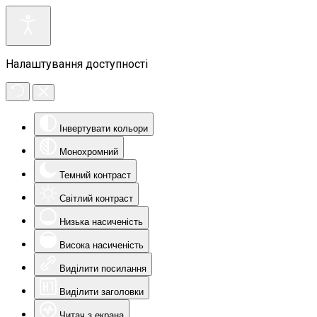
Налаштування доступності
Інвертувати кольори
Монохромний
Темний контраст
Світлий контраст
Низька насиченість
Висока насиченість
Виділити посилання
Виділити заголовки
Читач з екрана