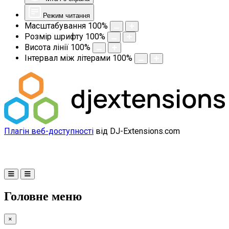
Режим читання
Масштабування
100
%
Розмір шрифту
100
%
Висота лінії
100
%
Інтервал між літерами
100
%
Плагін веб-доступності
від DJ-Extensions.com
Головне меню
×