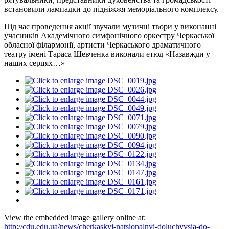
встановили лампадки до підніжжя меморіального комплексу.
Під час проведення акції звучали музичні твори у виконанні
учасників Академічного симфонічного оркестру Черкаської
обласної філармонії, артисти Черкаського драматичного
театру імені Тараса Шевченка виконали етюд «Назавжди у
наших серцях…»
View the embedded image gallery online at:
http://cdu.edu.ua/news/cherkaskyi-natsionalnyi-doluchyvsia-do-