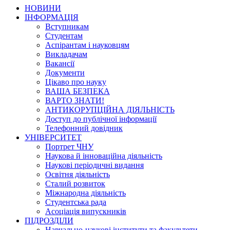
НОВИНИ
ІНФОРМАЦІЯ
Вступникам
Студентам
Аспірантам і науковцям
Викладачам
Вакансії
Документи
Цікаво про науку
ВАША БЕЗПЕКА
ВАРТО ЗНАТИ!
АНТИКОРУПЦІЙНА ДІЯЛЬНІСТЬ
Доступ до публічної інформації
Телефонний довідник
УНІВЕРСИТЕТ
Портрет ЧНУ
Наукова й інноваційна діяльність
Наукові періодичні видання
Освітня діяльність
Сталий розвиток
Міжнародна діяльність
Студентська рада
Асоціація випускників
ПІДРОЗДІЛИ
Навчально-наукові інститути та факультети