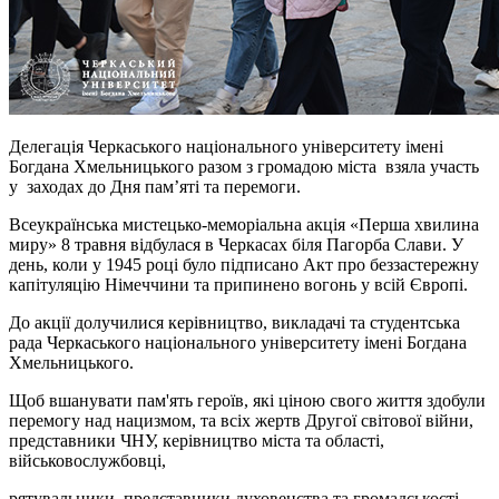
Делегація Черкаського національного університету імені
Богдана Хмельницького разом з громадою міста взяла участь
у заходах до Дня пам’яті та перемоги.
Всеукраїнська мистецько-меморіальна акція «Перша хвилина
миру» 8 травня відбулася в Черкасах біля Пагорба Слави. У
день, коли у 1945 році було підписано Акт про беззастережну
капітуляцію Німеччини та припинено вогонь у всій Європі.
До акції долучилися керівництво, викладачі та студентська
рада Черкаського національного університету імені Богдана
Хмельницького.
Щоб вшанувати пам'ять героїв, які ціною свого життя здобули
перемогу над нацизмом, та всіх жертв Другої світової війни,
представники ЧНУ, керівництво міста та області,
військовослужбовці,
рятувальники, представники духовенства та громадськості