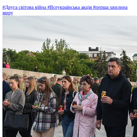
#Друга світова війна
#Всеукраїнська акція
#перша хвилина
миру