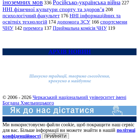
іноземних мов
Російсько-українська війна
336
227
ННІ фізичної культури спорту та здоров’я
208
психологічний факультет
ННІ інформаційних та
176
освітніх технологій
допомога ЗСУ
спортсмени
174
166
ЧНУ
перемога
142
137
Приймальна комісія ЧНУ
119
АРХІВ НОВИН
© 2006 - 2026
Черкаський національний університет імені
Богдана Хмельницького
Ми використовуємо файли cookie, щоб покращити наш сервіс
для вас. Більше інформації ви можете знайти в нашій
політиці
конфіденційності
ПРИЙНЯТИ