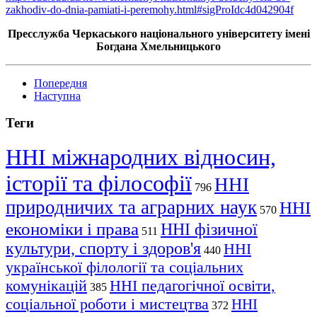
zakhodiv-do-dnia-pamiati-i-peremohy.html#sigProIdc4d042904f
Пресслужба Черкаського національного університету імені
Богдана Хмельницького
Попередня
Наступна
Теги
ННІ міжнародних відносин,
історії та філософії
ННІ
796
природничих та аграрних наук
ННІ
570
економіки і права
ННІ фізичної
511
культури, спорту і здоров'я
ННІ
440
української філології та соціальних
комунікацій
ННІ педагогічної освіти,
385
соціальної роботи і мистецтва
ННІ
372