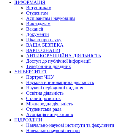
ІНФОРМАЦІЯ
Вступникам
Студентам
Аспірантам і науковцям
Викладачам
Вакансії
Документи
Цікаво про науку
ВАША БЕЗПЕКА
ВАРТО ЗНАТИ!
АНТИКОРУПЦІЙНА ДІЯЛЬНІСТЬ
Доступ до публічної інформації
Телефонний довідник
УНІВЕРСИТЕТ
Портрет ЧНУ
Наукова й інноваційна діяльність
Наукові періодичні видання
Освітня діяльність
Сталий розвиток
Міжнародна діяльність
Студентська рада
Асоціація випускників
ПІДРОЗДІЛИ
Навчально-наукові інститути та факультети
Навчально-наукові центри