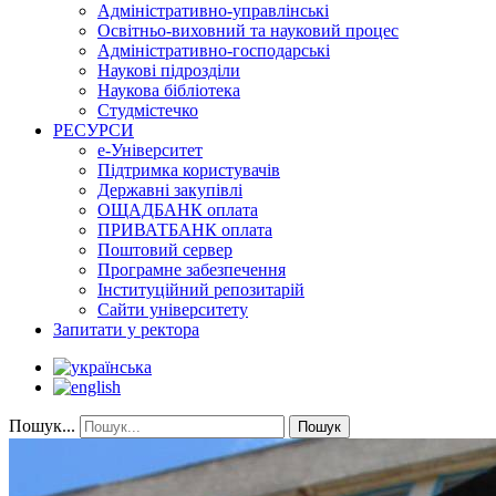
Адміністративно-управлінські
Освітньо-виховний та науковий процес
Адміністративно-господарські
Наукові підрозділи
Наукова бібліотека
Студмістечко
РЕСУРСИ
е-Університет
Підтримка користувачів
Державні закупівлі
ОЩАДБАНК оплата
ПРИВАТБАНК оплата
Поштовий сервер
Програмне забезпечення
Інституційний репозитарій
Сайти університету
Запитати у ректора
Пошук...
Пошук