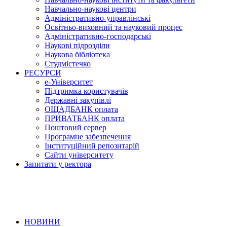
Навчально-наукові центри
Адміністративно-управлінські
Освітньо-виховний та науковий процес
Адміністративно-господарські
Наукові підрозділи
Наукова бібліотека
Студмістечко
РЕСУРСИ
е-Університет
Підтримка користувачів
Державні закупівлі
ОЩАДБАНК оплата
ПРИВАТБАНК оплата
Поштовий сервер
Програмне забезпечення
Інституційний репозитарій
Сайти університету
Запитати у ректора
НОВИНИ