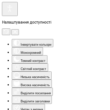
Налаштування доступності
Інвертувати кольори
Монохромний
Темний контраст
Світлий контраст
Низька насиченість
Висока насиченість
Виділити посилання
Виділити заголовки
Читач з екрана