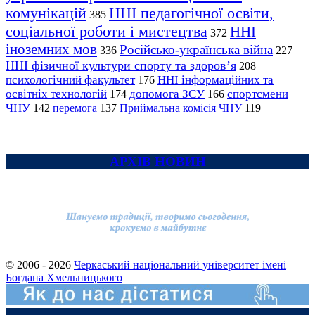
комунікацій
ННІ педагогічної освіти,
385
соціальної роботи і мистецтва
ННІ
372
іноземних мов
Російсько-українська війна
336
227
ННІ фізичної культури спорту та здоров’я
208
психологічний факультет
ННІ інформаційних та
176
освітніх технологій
допомога ЗСУ
спортсмени
174
166
ЧНУ
перемога
142
137
Приймальна комісія ЧНУ
119
АРХІВ НОВИН
© 2006 - 2026
Черкаський національний університет імені
Богдана Хмельницького