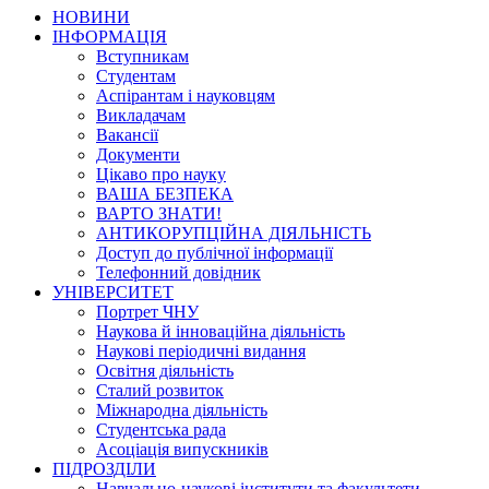
НОВИНИ
ІНФОРМАЦІЯ
Вступникам
Студентам
Аспірантам і науковцям
Викладачам
Вакансії
Документи
Цікаво про науку
ВАША БЕЗПЕКА
ВАРТО ЗНАТИ!
АНТИКОРУПЦІЙНА ДІЯЛЬНІСТЬ
Доступ до публічної інформації
Телефонний довідник
УНІВЕРСИТЕТ
Портрет ЧНУ
Наукова й інноваційна діяльність
Наукові періодичні видання
Освітня діяльність
Сталий розвиток
Міжнародна діяльність
Студентська рада
Асоціація випускників
ПІДРОЗДІЛИ
Навчально-наукові інститути та факультети