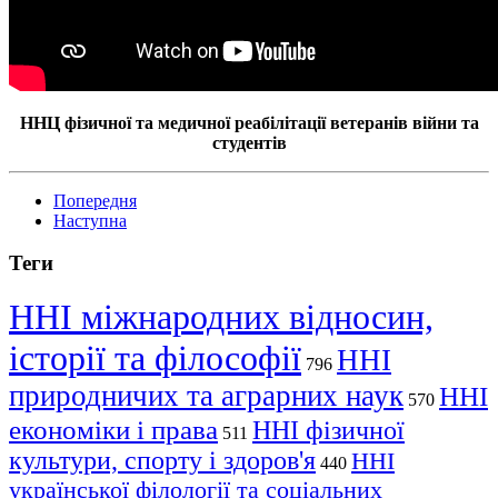
ННЦ фізичної та медичної реабілітації ветеранів війни та
студентів
Попередня
Наступна
Теги
ННІ міжнародних відносин,
історії та філософії
ННІ
796
природничих та аграрних наук
ННІ
570
економіки і права
ННІ фізичної
511
культури, спорту і здоров'я
ННІ
440
української філології та соціальних