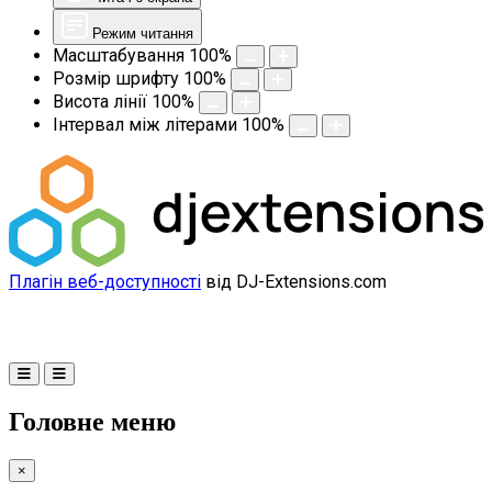
Режим читання
Масштабування
100
%
Розмір шрифту
100
%
Висота лінії
100
%
Інтервал між літерами
100
%
Плагін веб-доступності
від DJ-Extensions.com
Головне меню
×