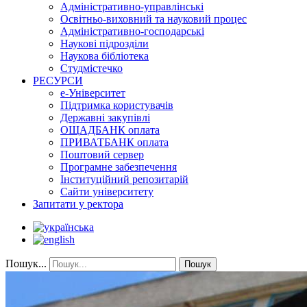
Адміністративно-управлінські
Освітньо-виховний та науковий процес
Адміністративно-господарські
Наукові підрозділи
Наукова бібліотека
Студмістечко
РЕСУРСИ
е-Університет
Підтримка користувачів
Державні закупівлі
ОЩАДБАНК оплата
ПРИВАТБАНК оплата
Поштовий сервер
Програмне забезпечення
Інституційний репозитарій
Сайти університету
Запитати у ректора
Пошук...
Пошук