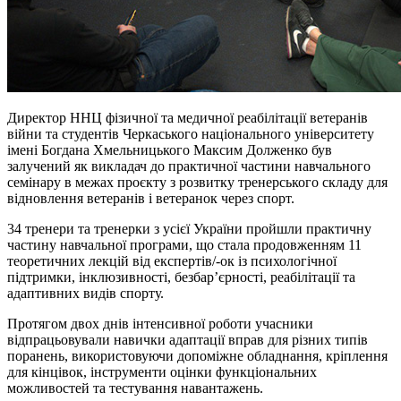
Директор ННЦ фізичної та медичної реабілітації ветеранів
війни та студентів Черкаського національного університету
імені Богдана Хмельницького Максим Долженко був
залучений як викладач до практичної частини навчального
семінару в межах проєкту з розвитку тренерського складу для
відновлення ветеранів і
ветеранoк
через спорт.
34 тренери та тренерки з усієї України пройшли практичну
частину навчальної програми, що стала продовженням 11
теоретичних лекцій від експертів/
-ок
із психологічної
підтримки, інклюзивності, безбар’єрності, реабілітації та
адаптивних видів спорту.
Протягом двох днів інтенсивної роботи учасники
відпрацьовували навички адаптації вправ для різних типів
поранень, використовуючи допоміжне обладнання, кріплення
для кінцівок, інструменти оцінки функціональних
можливостей та тестування навантажень.