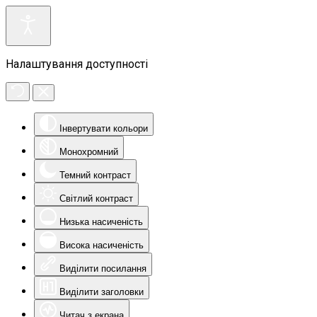
Налаштування доступності
Інвертувати кольори
Монохромний
Темний контраст
Світлий контраст
Низька насиченість
Висока насиченість
Виділити посилання
Виділити заголовки
Читач з екрана