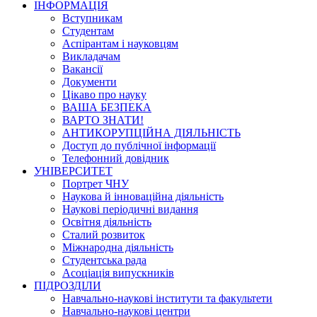
ІНФОРМАЦІЯ
Вступникам
Студентам
Аспірантам і науковцям
Викладачам
Вакансії
Документи
Цікаво про науку
ВАША БЕЗПЕКА
ВАРТО ЗНАТИ!
АНТИКОРУПЦІЙНА ДІЯЛЬНІСТЬ
Доступ до публічної інформації
Телефонний довідник
УНІВЕРСИТЕТ
Портрет ЧНУ
Наукова й інноваційна діяльність
Наукові періодичні видання
Освітня діяльність
Сталий розвиток
Міжнародна діяльність
Студентська рада
Асоціація випускників
ПІДРОЗДІЛИ
Навчально-наукові інститути та факультети
Навчально-наукові центри