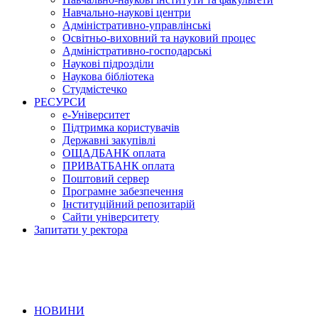
Навчально-наукові центри
Адміністративно-управлінські
Освітньо-виховний та науковий процес
Адміністративно-господарські
Наукові підрозділи
Наукова бібліотека
Студмістечко
РЕСУРСИ
е-Університет
Підтримка користувачів
Державні закупівлі
ОЩАДБАНК оплата
ПРИВАТБАНК оплата
Поштовий сервер
Програмне забезпечення
Інституційний репозитарій
Сайти університету
Запитати у ректора
НОВИНИ