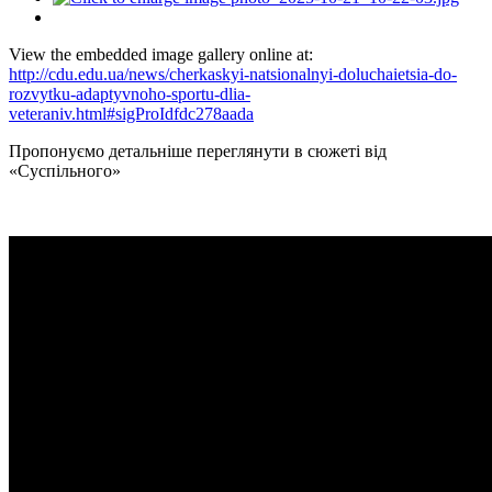
View the embedded image gallery online at:
http://cdu.edu.ua/news/cherkaskyi-natsionalnyi-doluchaietsia-do-
rozvytku-adaptyvnoho-sportu-dlia-
veteraniv.html#sigProIdfdc278aada
Пропонуємо детальніше переглянути в сюжеті від
«Суспільного»