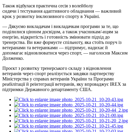
Також відбулася практична сесія з волейболу
сидячи
і
тестування адаптивного обладнання — важливий
крок у розвитку інклюзивного спорту в Україні.
— Дякуємо викладачам і викладачкам програми за те, що
поділилися цінним досвідом, а також учасникам/
-ицям
за
енергію, відкритість і готовність змінювати підхід до
тренерства. Ви вже формуєте спільноту, яка стоїть поруч із
ветеранами та ветеранками — підтримує, надихає й
допомагає відновлюватися через спорт, — наголосив Максим
Долженко.
Проєкт з розвитку тренерського складу з відновлення
ветеранів через спорт реалізується завдяки партнерству
Міністерства у справах ветеранів України та Програми
реабілітації й реінтеграції ветеранів, яку впроваджує IREX за
підтримки Державного департаменту США.