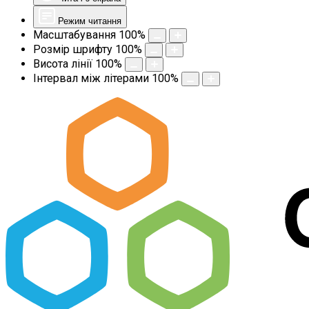
Режим читання
Масштабування
100
%
Розмір шрифту
100
%
Висота лінії
100
%
Інтервал між літерами
100
%