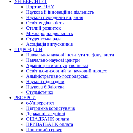
УНІВЕРСИТЕТ
Портрет ЧНУ
Наукова й інноваційна діяльність
Наукові періодичні видання
Освітня діяльність
Сталий розвиток
Міжнародна діяльність
Студентська рада
Асоціація випускників
ПІДРОЗДІЛИ
Навчально-наукові інститути та факультети
Навчально-наукові центри
Адміністративно-управлінські
Освітньо-виховний та науковий процес
Адміністративно-господарські
Наукові підрозділи
Наукова бібліотека
Студмістечко
РЕСУРСИ
е-Університет
Підтримка користувачів
Державні закупівлі
ОЩАДБАНК оплата
ПРИВАТБАНК оплата
Поштовий сервер