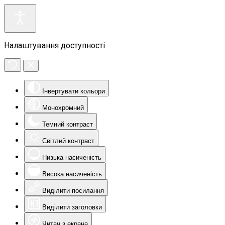
Налаштування доступності
Інвертувати кольори
Монохромний
Темний контраст
Світлий контраст
Низька насиченість
Висока насиченість
Виділити посилання
Виділити заголовки
Читач з екрана