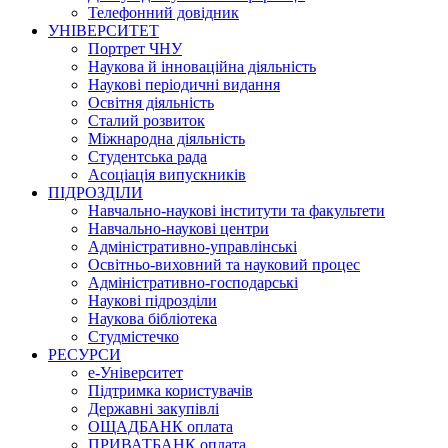
Телефонний довідник
УНІВЕРСИТЕТ
Портрет ЧНУ
Наукова й інноваційна діяльність
Наукові періодичні видання
Освітня діяльність
Сталий розвиток
Міжнародна діяльність
Студентська рада
Асоціація випускників
ПІДРОЗДІЛИ
Навчально-наукові інститути та факультети
Навчально-наукові центри
Адміністративно-управлінські
Освітньо-виховний та науковий процес
Адміністративно-господарські
Наукові підрозділи
Наукова бібліотека
Студмістечко
РЕСУРСИ
е-Університет
Підтримка користувачів
Державні закупівлі
ОЩАДБАНК оплата
ПРИВАТБАНК оплата