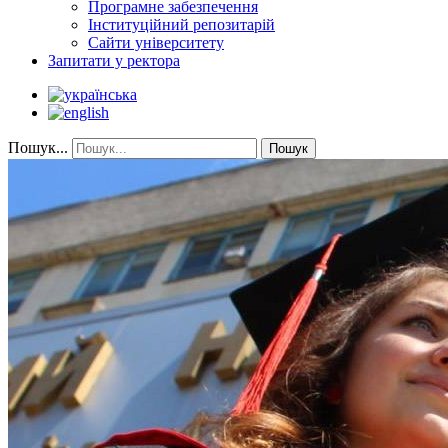
Програмне забезпечення
Інституційний репозитарій
Сайти університету
Запитати у ректора
Пошук...
Пошук