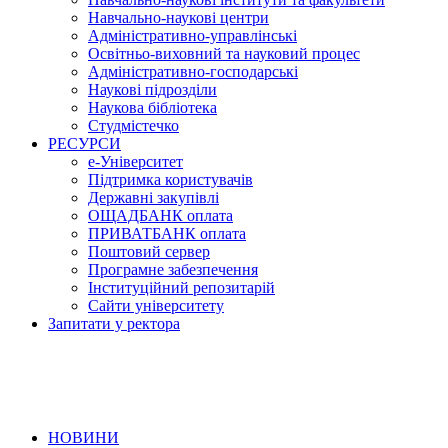
Навчально-наукові центри
Адміністративно-управлінські
Освітньо-виховний та науковий процес
Адміністративно-господарські
Наукові підрозділи
Наукова бібліотека
Студмістечко
РЕСУРСИ
е-Університет
Підтримка користувачів
Державні закупівлі
ОЩАДБАНК оплата
ПРИВАТБАНК оплата
Поштовий сервер
Програмне забезпечення
Інституційний репозитарій
Сайти університету
Запитати у ректора
НОВИНИ