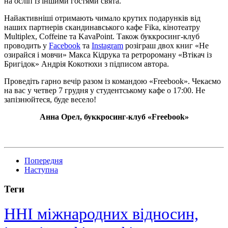
на осліп із іншими гостями свята.
Найактивніші отримають чимало крутих подарунків від
наших партнерів скандинавського кафе Fika, кінотеатру
Multiplex, Coffeine та KavaPoint. Також буккросинг-клуб
проводить у
Facebook
та
Instagram
розіграш двох книг «Не
озирайся і мовчи» Макса Кідрука та ретророману «Втікач із
Бригідок» Андрія Кокотюхи з підписом автора.
Проведіть гарно вечір разом із командою «Freebook». Чекаємо
на вас у четвер 7 грудня у студентському кафе о 17:00. Не
запізнюйтеся, буде весело!
Анна Орел, буккросинг-клуб «Freebook»
Попередня
Наступна
Теги
ННІ міжнародних відносин,