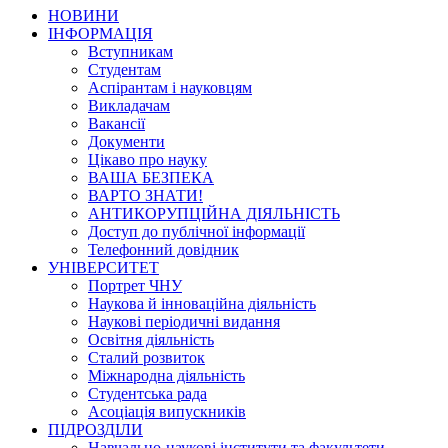
НОВИНИ
ІНФОРМАЦІЯ
Вступникам
Студентам
Аспірантам і науковцям
Викладачам
Вакансії
Документи
Цікаво про науку
ВАША БЕЗПЕКА
ВАРТО ЗНАТИ!
АНТИКОРУПЦІЙНА ДІЯЛЬНІСТЬ
Доступ до публічної інформації
Телефонний довідник
УНІВЕРСИТЕТ
Портрет ЧНУ
Наукова й інноваційна діяльність
Наукові періодичні видання
Освітня діяльність
Сталий розвиток
Міжнародна діяльність
Студентська рада
Асоціація випускників
ПІДРОЗДІЛИ
Навчально-наукові інститути та факультети