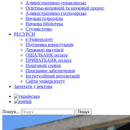
Адміністративно-управлінські
Освітньо-виховний та науковий процес
Адміністративно-господарські
Наукові підрозділи
Наукова бібліотека
Студмістечко
РЕСУРСИ
е-Університет
Підтримка користувачів
Державні закупівлі
ОЩАДБАНК оплата
ПРИВАТБАНК оплата
Поштовий сервер
Програмне забезпечення
Інституційний репозитарій
Сайти університету
Запитати у ректора
Пошук...
Пошук