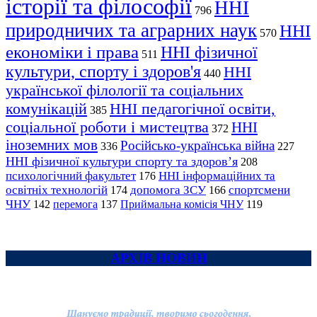
історії та філософії
ННІ
796
природничих та аграрних наук
ННІ
570
економіки і права
ННІ фізичної
511
культури, спорту і здоров'я
ННІ
440
української філології та соціальних
комунікацій
ННІ педагогічної освіти,
385
соціальної роботи і мистецтва
ННІ
372
іноземних мов
Російсько-українська війна
336
227
ННІ фізичної культури спорту та здоров’я
208
психологічний факультет
ННІ інформаційних та
176
освітніх технологій
допомога ЗСУ
спортсмени
174
166
ЧНУ
перемога
142
137
Приймальна комісія ЧНУ
119
АРХІВ НОВИН