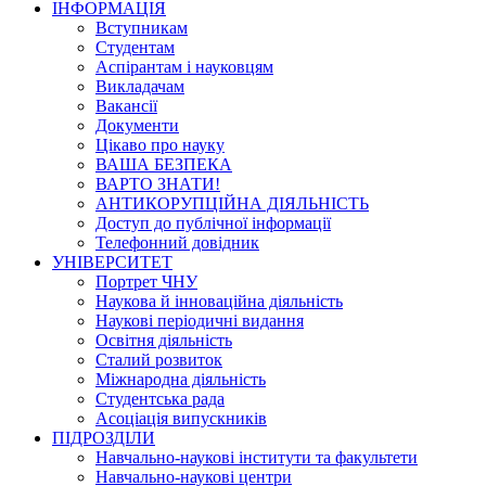
ІНФОРМАЦІЯ
Вступникам
Студентам
Аспірантам і науковцям
Викладачам
Вакансії
Документи
Цікаво про науку
ВАША БЕЗПЕКА
ВАРТО ЗНАТИ!
АНТИКОРУПЦІЙНА ДІЯЛЬНІСТЬ
Доступ до публічної інформації
Телефонний довідник
УНІВЕРСИТЕТ
Портрет ЧНУ
Наукова й інноваційна діяльність
Наукові періодичні видання
Освітня діяльність
Сталий розвиток
Міжнародна діяльність
Студентська рада
Асоціація випускників
ПІДРОЗДІЛИ
Навчально-наукові інститути та факультети
Навчально-наукові центри