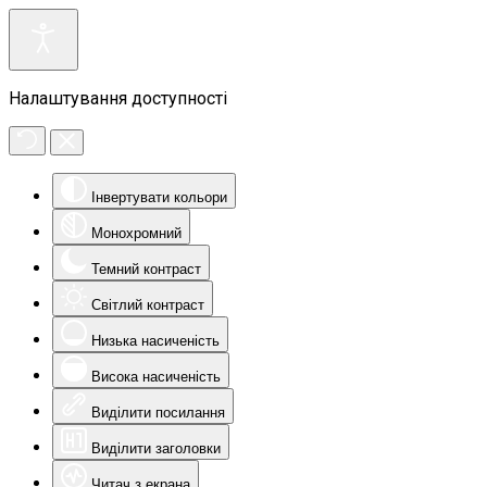
Налаштування доступності
Інвертувати кольори
Монохромний
Темний контраст
Світлий контраст
Низька насиченість
Висока насиченість
Виділити посилання
Виділити заголовки
Читач з екрана