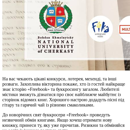
На вас чекають цікаві конкурси, лотерея, мехенді, та інші
розваги. Захоплива вікторина покаже, хто із гостей найкраще
знає історію «Freebook» та буккросингу загалом. Любителі
містики зможуть дізнатися про своє найближче майбутнє із
сторінок відомих книг. Хорошого настрою додадуть пісні під
гітару та гарячий чай із різними смаколиками.
До новорічних свят буккросери «Freebook» проведуть
незвичний обмін книгами. Якщо хочеш отримати нову
книжку, принеси ту, яку уже прочитав. Ризикни та обміняйся