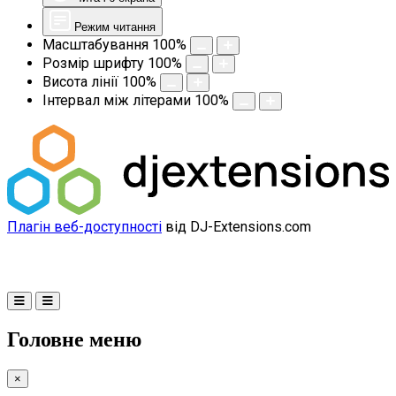
Режим читання
Масштабування
100
%
Розмір шрифту
100
%
Висота лінії
100
%
Інтервал між літерами
100
%
Плагін веб-доступності
від DJ-Extensions.com
Головне меню
×