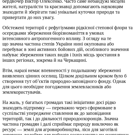
бердвочер Віктор Олексенко. Часто саме небайдужі місцеві
жителі, натуралісти та краєзнавці допомагають науковцям
знаходити й зберігати такі унікальні куточки природи та
привертати до них увагу.
Обстежені території є рефугіумами рідкісної степової флори та
осередками збереження біорізноманіття в умовах
інтенсивного антропогенного впливу. З огляду на те
що значна частина степів України нині окупована або
перебуває в зоні активних бойових дій, особливого значення
набуває збереження таких видів і їхніх місць зростання в
інших регіонах, зокрема й на Черкащині.
Втім, наразі немає впевненості у подальшому збереженні
виявлених цінних оселищ. Цілком доцільним кроком було б
створення тут об’єктів природно-заповідного фонду. Однак
для цього необхідне погодження землевласників або
землекористувачів.
На жаль, у багатьох громадах такі ініціативи досі рідко
знаходять підтримку — переважно через сформоване в
суспільстві упереджене ставлення як до заповідання
територій, так і до діяльності природоохоронців. Значна
частина громадян і далі сприймає природу виключно як
ресурс — землі для агровиробництва, ліси для заготівлі
деревини, водойми для рибного господарства чи енергетики.