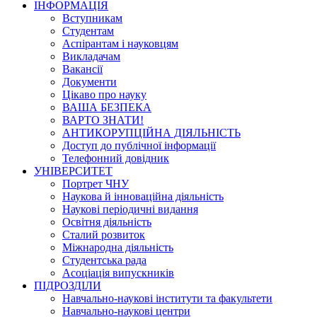
ІНФОРМАЦІЯ
Вступникам
Студентам
Аспірантам і науковцям
Викладачам
Вакансії
Документи
Цікаво про науку
ВАША БЕЗПЕКА
ВАРТО ЗНАТИ!
АНТИКОРУПЦІЙНА ДІЯЛЬНІСТЬ
Доступ до публічної інформації
Телефонний довідник
УНІВЕРСИТЕТ
Портрет ЧНУ
Наукова й інноваційна діяльність
Наукові періодичні видання
Освітня діяльність
Сталий розвиток
Міжнародна діяльність
Студентська рада
Асоціація випускників
ПІДРОЗДІЛИ
Навчально-наукові інститути та факультети
Навчально-наукові центри