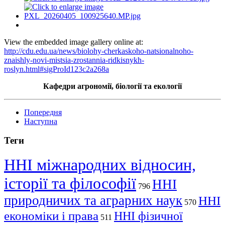
View the embedded image gallery online at:
http://cdu.edu.ua/news/biolohy-cherkaskoho-natsionalnoho-
znaishly-novi-mistsia-zrostannia-ridkisnykh-
roslyn.html#sigProId123c2a268a
Кафедри агрономії, біології та екології
Попередня
Наступна
Теги
ННІ міжнародних відносин,
історії та філософії
ННІ
796
природничих та аграрних наук
ННІ
570
економіки і права
ННІ фізичної
511