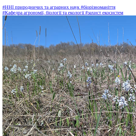
#ННІ природничих та аграрних наук
#біорізноманіття
#Кафедра агрономії, біології та екології
#захист екосистем