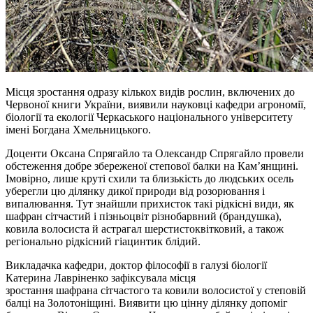
Місця зростання одразу кількох видів рослин, включених до
Червоної книги України, виявили науковці кафедри агрономії,
біології та екології Черкаського національного університету
імені Богдана Хмельницького.
Доценти Оксана
Спрягайло
та Олександр
Спрягайло
провели
обстеження добре збереженої степової балки на Кам’янщині.
Імовірно, лише круті схили та близькість до людських осель
уберегли цю ділянку дикої природи від розорювання і
випалювання. Тут знайшли прихисток такі рідкісні види, як
шафран сітчастий і пізньоцвіт різнобарвний (брандушка),
ковила волосиста й астрагал
шерстистоквітковий
, а також
регіонально рідкісний
гіацинтик
блідий.
Викладачка кафедри, доктор філософії в галузі біології
Катерина Лавріненко зафіксувала місця
зростання
шафрана
сітчастого та ковили волосистої у степовій
балці на Золотоніщині. Виявити цю цінну ділянку допоміг