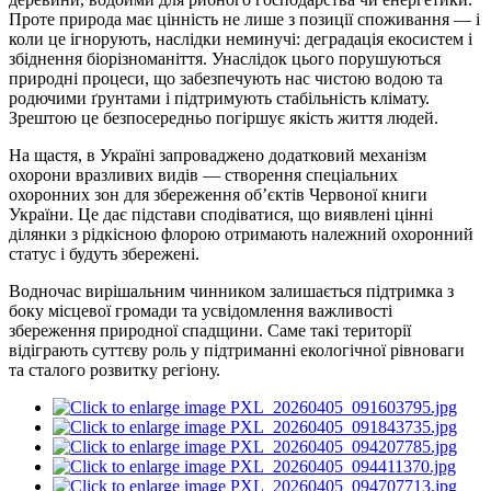
Проте природа має цінність не лише з позиції споживання — і
коли це ігнорують, наслідки неминучі: деградація екосистем і
збіднення біорізноманіття. Унаслідок цього порушуються
природні процеси, що забезпечують нас чистою водою та
родючими ґрунтами
і
підтримують стабільність клімату.
Зрештою це безпосередньо погіршує якість життя людей.
На щастя, в Україні запроваджено додатковий механізм
охорони вразливих видів — створення спеціальних
охоронних зон для збереження об’єктів Червоної книги
України. Це дає підстави сподіватися, що виявлені цінні
ділянки з рідкісною флорою отримають належний охоронний
статус і будуть збережені.
Водночас вирішальним чинником залишається підтримка з
боку місцевої громади та усвідомлення важливості
збереження природної спадщини. Саме такі території
відіграють суттєву роль у підтриманні екологічної рівноваги
та сталого розвитку регіону.