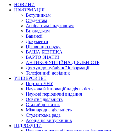
НОВИНИ
ІНФОРМАЦІЯ
Вступникам
Студентам
Аспірантам і науковцям
Викладачам
Вакансії
Документи
Цікаво про науку
ВАША БЕЗПЕКА
ВАРТО ЗНАТИ!
АНТИКОРУПЦІЙНА ДІЯЛЬНІСТЬ
Доступ до публічної інформації
Телефонний довідник
УНІВЕРСИТЕТ
Портрет ЧНУ
Наукова й інноваційна діяльність
Наукові періодичні видання
Освітня діяльність
Сталий розвиток
Міжнародна діяльність
Студентська рада
Асоціація випускників
ПІДРОЗДІЛИ
Навчально-наукові інститути та факультети