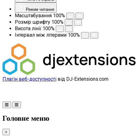
Режим читання
Масштабування
100
%
Розмір шрифту
100
%
Висота лінії
100
%
Інтервал між літерами
100
%
Плагін веб-доступності
від DJ-Extensions.com
Головне меню
×