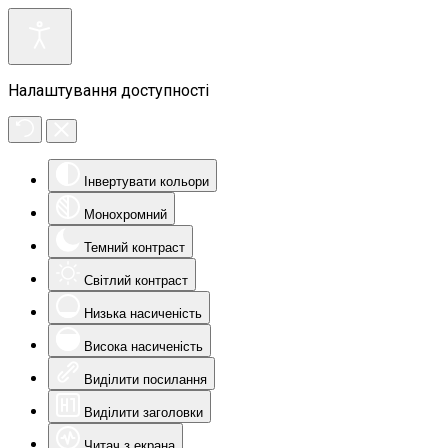
Налаштування доступності
Інвертувати кольори
Монохромний
Темний контраст
Світлий контраст
Низька насиченість
Висока насиченість
Виділити посилання
Виділити заголовки
Читач з екрана