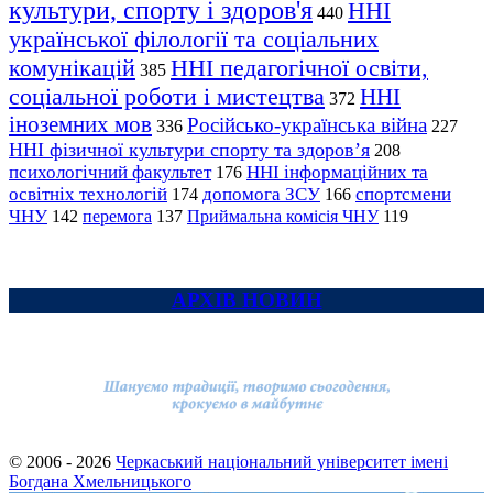
культури, спорту і здоров'я
ННІ
440
української філології та соціальних
комунікацій
ННІ педагогічної освіти,
385
соціальної роботи і мистецтва
ННІ
372
іноземних мов
Російсько-українська війна
336
227
ННІ фізичної культури спорту та здоров’я
208
психологічний факультет
ННІ інформаційних та
176
освітніх технологій
допомога ЗСУ
спортсмени
174
166
ЧНУ
перемога
142
137
Приймальна комісія ЧНУ
119
АРХІВ НОВИН
© 2006 - 2026
Черкаський національний університет імені
Богдана Хмельницького