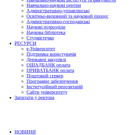
Навчально-наукові центри
Адміністративно-управлінські
Освітньо-виховний та науковий процес
Адміністративно-господарські
Наукові підрозділи
Наукова бібліотека
Студмістечко
РЕСУРСИ
е-Університет
Підтримка користувачів
Державні закупівлі
ОЩАДБАНК оплата
ПРИВАТБАНК оплата
Поштовий сервер
Програмне забезпечення
Інституційний репозитарій
Сайти університету
Запитати у ректора
НОВИНИ