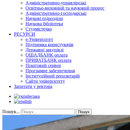
Адміністративно-управлінські
Освітньо-виховний та науковий процес
Адміністративно-господарські
Наукові підрозділи
Наукова бібліотека
Студмістечко
РЕСУРСИ
е-Університет
Підтримка користувачів
Державні закупівлі
ОЩАДБАНК оплата
ПРИВАТБАНК оплата
Поштовий сервер
Програмне забезпечення
Інституційний репозитарій
Сайти університету
Запитати у ректора
Пошук...
Пошук