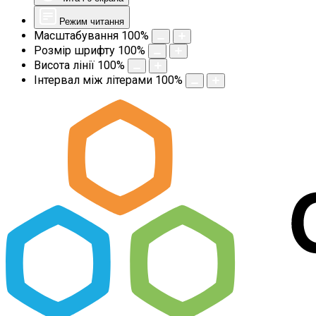
Режим читання
Масштабування
100
%
Розмір шрифту
100
%
Висота лінії
100
%
Інтервал між літерами
100
%