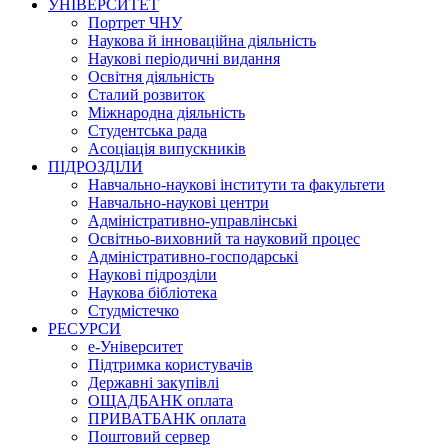
УНІВЕРСИТЕТ
Портрет ЧНУ
Наукова й інноваційна діяльність
Наукові періодичні видання
Освітня діяльність
Сталий розвиток
Міжнародна діяльність
Студентська рада
Асоціація випускників
ПІДРОЗДІЛИ
Навчально-наукові інститути та факультети
Навчально-наукові центри
Адміністративно-управлінські
Освітньо-виховний та науковий процес
Адміністративно-господарські
Наукові підрозділи
Наукова бібліотека
Студмістечко
РЕСУРСИ
е-Університет
Підтримка користувачів
Державні закупівлі
ОЩАДБАНК оплата
ПРИВАТБАНК оплата
Поштовий сервер