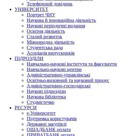
Телефонний довідник
УНІВЕРСИТЕТ
Портрет ЧНУ
Наукова й інноваційна діяльність
Наукові періодичні видання
Освітня діяльність
Сталий розвиток
Міжнародна діяльність
Студентська рада
Асоціація випускників
ПІДРОЗДІЛИ
Навчально-наукові інститути та факультети
Навчально-наукові центри
Адміністративно-управлінські
Освітньо-виховний та науковий процес
Адміністративно-господарські
Наукові підрозділи
Наукова бібліотека
Студмістечко
РЕСУРСИ
е-Університет
Підтримка користувачів
Державні закупівлі
ОЩАДБАНК оплата
ПРИВАТБАНК оплата