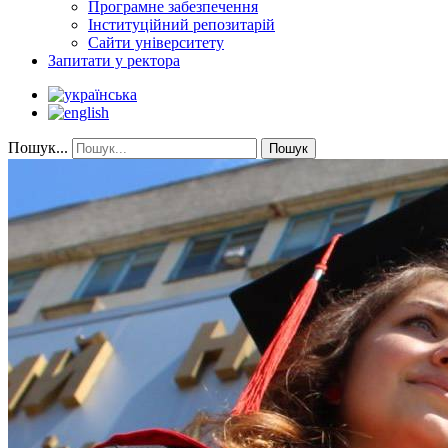
Програмне забезпечення
Інституційний репозитарій
Сайти університету
Запитати у ректора
Пошук...
Пошук