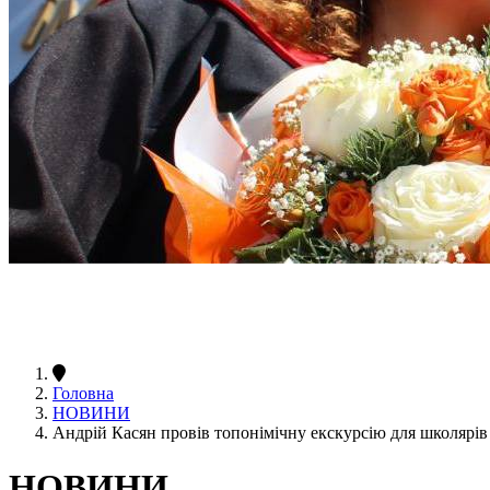
Головна
НОВИНИ
Андрій Касян провів топонімічну екскурсію для школярів
НОВИНИ