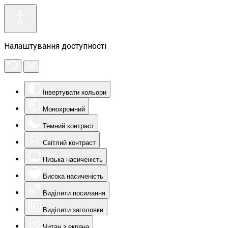
Налаштування доступності
Інвертувати кольори
Монохромний
Темний контраст
Світлий контраст
Низька насиченість
Висока насиченість
Виділити посилання
Виділити заголовки
Читач з екрана