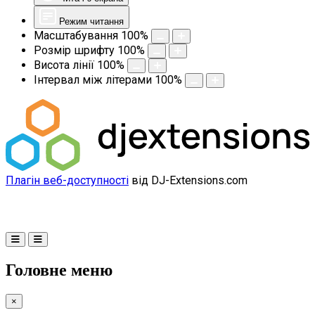
Режим читання
Масштабування
100
%
Розмір шрифту
100
%
Висота лінії
100
%
Інтервал між літерами
100
%
Плагін веб-доступності
від DJ-Extensions.com
Головне меню
×