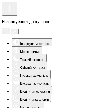
Налаштування доступності
Інвертувати кольори
Монохромний
Темний контраст
Світлий контраст
Низька насиченість
Висока насиченість
Виділити посилання
Виділити заголовки
Читач з екрана