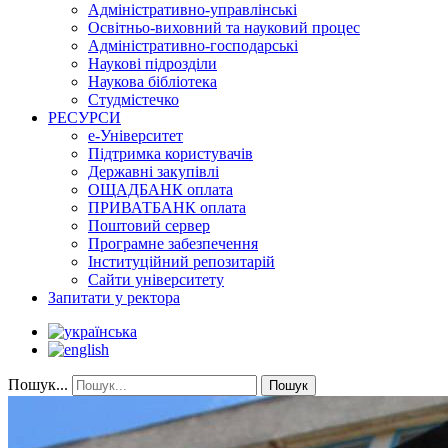
Адміністративно-управлінські
Освітньо-виховний та науковий процес
Адміністративно-господарські
Наукові підрозділи
Наукова бібліотека
Студмістечко
РЕСУРСИ
е-Університет
Підтримка користувачів
Державні закупівлі
ОЩАДБАНК оплата
ПРИВАТБАНК оплата
Поштовий сервер
Програмне забезпечення
Інституційний репозитарій
Сайти університету
Запитати у ректора
Пошук...
Пошук