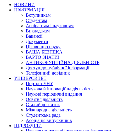
НОВИНИ
ІНФОРМАЦІЯ
Вступникам
Студентам
Аспірантам і науковцям
Викладачам
Вакансії
Документи
Цікаво про науку
ВАША БЕЗПЕКА
ВАРТО ЗНАТИ!
АНТИКОРУПЦІЙНА ДІЯЛЬНІСТЬ
Доступ до публічної інформації
Телефонний довідник
УНІВЕРСИТЕТ
Портрет ЧНУ
Наукова й інноваційна діяльність
Наукові періодичні видання
Освітня діяльність
Сталий розвиток
Міжнародна діяльність
Студентська рада
Асоціація випускників
ПІДРОЗДІЛИ
Навчально-наукові інститути та факультети