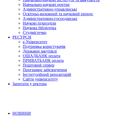
Навчально-наукові центри
Адміністративно-управлінські
Освітньо-виховний та науковий процес
Адміністративно-господарські
Наукові підрозділи
Наукова бібліотека
Студмістечко
РЕСУРСИ
е-Університет
Підтримка користувачів
Державні закупівлі
ОЩАДБАНК оплата
ПРИВАТБАНК оплата
Поштовий сервер
Програмне забезпечення
Інституційний репозитарій
Сайти університету
Запитати у ректора
НОВИНИ