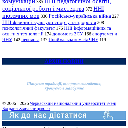
комунікацій
ННІ педагогічної освіти,
385
соціальної роботи і мистецтва
ННІ
372
іноземних мов
Російсько-українська війна
336
227
ННІ фізичної культури спорту та здоров’я
208
психологічний факультет
ННІ інформаційних та
176
освітніх технологій
допомога ЗСУ
спортсмени
174
166
ЧНУ
перемога
142
137
Приймальна комісія ЧНУ
119
АРХІВ НОВИН
© 2006 - 2026
Черкаський національний університет імені
Богдана Хмельницького