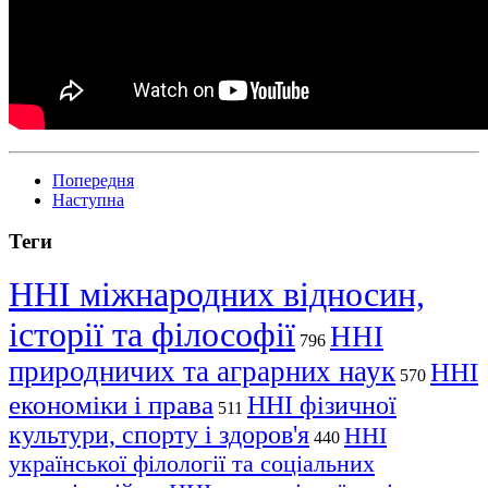
Попередня
Наступна
Теги
ННІ міжнародних відносин,
історії та філософії
ННІ
796
природничих та аграрних наук
ННІ
570
економіки і права
ННІ фізичної
511
культури, спорту і здоров'я
ННІ
440
української філології та соціальних