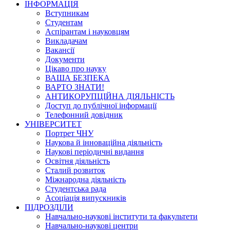
ІНФОРМАЦІЯ
Вступникам
Студентам
Аспірантам і науковцям
Викладачам
Вакансії
Документи
Цікаво про науку
ВАША БЕЗПЕКА
ВАРТО ЗНАТИ!
АНТИКОРУПЦІЙНА ДІЯЛЬНІСТЬ
Доступ до публічної інформації
Телефонний довідник
УНІВЕРСИТЕТ
Портрет ЧНУ
Наукова й інноваційна діяльність
Наукові періодичні видання
Освітня діяльність
Сталий розвиток
Міжнародна діяльність
Студентська рада
Асоціація випускників
ПІДРОЗДІЛИ
Навчально-наукові інститути та факультети
Навчально-наукові центри