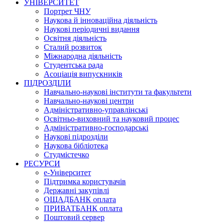
УНІВЕРСИТЕТ
Портрет ЧНУ
Наукова й інноваційна діяльність
Наукові періодичні видання
Освітня діяльність
Сталий розвиток
Міжнародна діяльність
Студентська рада
Асоціація випускників
ПІДРОЗДІЛИ
Навчально-наукові інститути та факультети
Навчально-наукові центри
Адміністративно-управлінські
Освітньо-виховний та науковий процес
Адміністративно-господарські
Наукові підрозділи
Наукова бібліотека
Студмістечко
РЕСУРСИ
е-Університет
Підтримка користувачів
Державні закупівлі
ОЩАДБАНК оплата
ПРИВАТБАНК оплата
Поштовий сервер