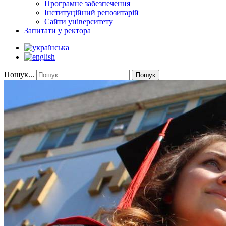
Програмне забезпечення
Інституційний репозитарій
Сайти університету
Запитати у ректора
Пошук...
Пошук