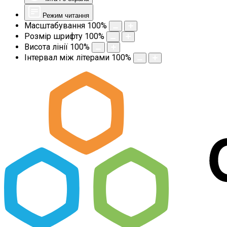
Режим читання
Масштабування
100
%
Розмір шрифту
100
%
Висота лінії
100
%
Інтервал між літерами
100
%