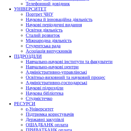
Телефонний довідник
УНІВЕРСИТЕТ
Портрет ЧНУ
Наукова й інноваційна діяльність
Наукові періодичні видання
Освітня діяльність
Сталий розвиток
Міжнародна діяльність
Студентська рада
Асоціація випускників
ПІДРОЗДІЛИ
Навчально-наукові інститути та факультети
Навчально-наукові центри
Адміністративно-управлінські
Освітньо-виховний та науковий процес
Адміністративно-господарські
Наукові підрозділи
Наукова бібліотека
Студмістечко
РЕСУРСИ
е-Університет
Підтримка користувачів
Державні закупівлі
ОЩАДБАНК оплата
ПРИВАТБАНК оплата