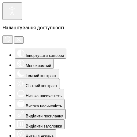
Налаштування доступності
Інвертувати кольори
Монохромний
Темний контраст
Світлий контраст
Низька насиченість
Висока насиченість
Виділити посилання
Виділити заголовки
Читач з екрана