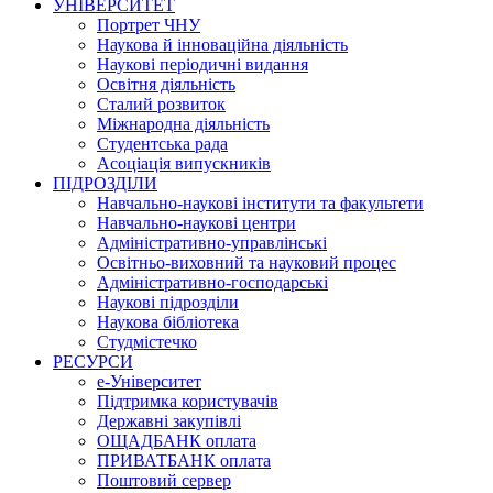
УНІВЕРСИТЕТ
Портрет ЧНУ
Наукова й інноваційна діяльність
Наукові періодичні видання
Освітня діяльність
Сталий розвиток
Міжнародна діяльність
Студентська рада
Асоціація випускників
ПІДРОЗДІЛИ
Навчально-наукові інститути та факультети
Навчально-наукові центри
Адміністративно-управлінські
Освітньо-виховний та науковий процес
Адміністративно-господарські
Наукові підрозділи
Наукова бібліотека
Студмістечко
РЕСУРСИ
е-Університет
Підтримка користувачів
Державні закупівлі
ОЩАДБАНК оплата
ПРИВАТБАНК оплата
Поштовий сервер