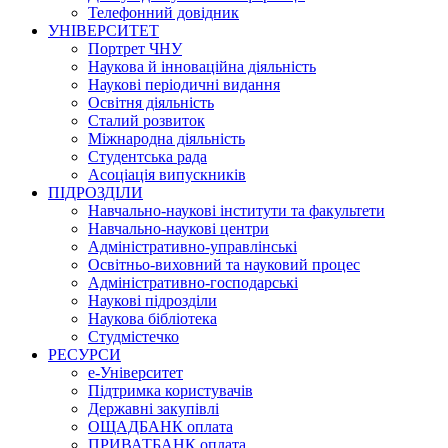
Телефонний довідник
УНІВЕРСИТЕТ
Портрет ЧНУ
Наукова й інноваційна діяльність
Наукові періодичні видання
Освітня діяльність
Сталий розвиток
Міжнародна діяльність
Студентська рада
Асоціація випускників
ПІДРОЗДІЛИ
Навчально-наукові інститути та факультети
Навчально-наукові центри
Адміністративно-управлінські
Освітньо-виховний та науковий процес
Адміністративно-господарські
Наукові підрозділи
Наукова бібліотека
Студмістечко
РЕСУРСИ
е-Університет
Підтримка користувачів
Державні закупівлі
ОЩАДБАНК оплата
ПРИВАТБАНК оплата