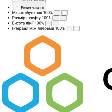
Режим читання
Масштабування
100
%
Розмір шрифту
100
%
Висота лінії
100
%
Інтервал між літерами
100
%