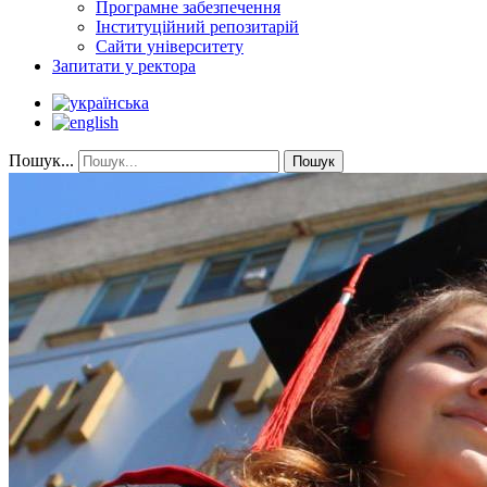
Програмне забезпечення
Інституційний репозитарій
Сайти університету
Запитати у ректора
Пошук...
Пошук