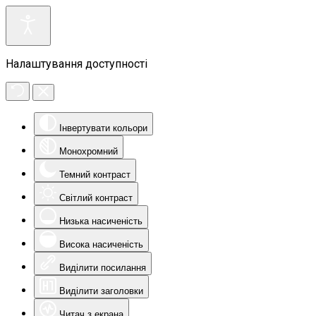
Налаштування доступності
Інвертувати кольори
Монохромний
Темний контраст
Світлий контраст
Низька насиченість
Висока насиченість
Виділити посилання
Виділити заголовки
Читач з екрана