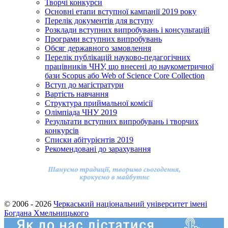
Творчі конкурси
Основні етапи вступної кампанії 2019 року
Перелік документів для вступу
Розклади вступних випробувань і консультацій
Програми вступних випробувань
Обсяг державного замовлення
Перелік публікацій науково-педагогічних
працівників ЧНУ, що внесені до наукометричної
бази Scopus або Web of Science Core Collection
Вступ до магістратури
Вартість навчання
Структура приймальної комісії
Олімпіада ЧНУ 2019
Результати вступних випробувань і творчих
конкурсів
Cписки абітурієнтів 2019
Рекомендовані до зарахування
© 2006 - 2026
Черкаський національний університет імені
Богдана Хмельницького