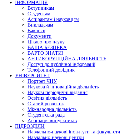
ІНФОРМАЦІЯ
Вступникам
Студентам
Аспірантам і науковцям
Викладачам
Вакансії
Документи
Цікаво про науку
ВАША БЕЗПЕКА
ВАРТО ЗНАТИ!
АНТИКОРУПЦІЙНА ДІЯЛЬНІСТЬ
Доступ до публічної інформації
Телефонний довідник
УНІВЕРСИТЕТ
Портрет ЧНУ
Наукова й інноваційна діяльність
Наукові періодичні видання
Освітня діяльність
Сталий розвиток
Міжнародна діяльність
Студентська рада
Асоціація випускників
ПІДРОЗДІЛИ
Навчально-наукові інститути та факультети
Навчально-наукові центри