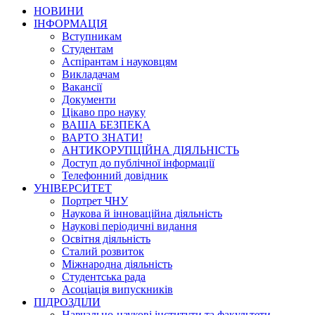
НОВИНИ
ІНФОРМАЦІЯ
Вступникам
Студентам
Аспірантам і науковцям
Викладачам
Вакансії
Документи
Цікаво про науку
ВАША БЕЗПЕКА
ВАРТО ЗНАТИ!
АНТИКОРУПЦІЙНА ДІЯЛЬНІСТЬ
Доступ до публічної інформації
Телефонний довідник
УНІВЕРСИТЕТ
Портрет ЧНУ
Наукова й інноваційна діяльність
Наукові періодичні видання
Освітня діяльність
Сталий розвиток
Міжнародна діяльність
Студентська рада
Асоціація випускників
ПІДРОЗДІЛИ
Навчально-наукові інститути та факультети