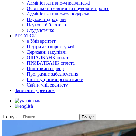
Адміністративно-управлінські
Освітньо-виховний та науковий процес
Адміністративно-господарські
Наукові підрозділи
Наукова бібліотека
Студмістечко
РЕСУРСИ
е-Університет
Підтримка користувачів
Державні закупівлі
ОЩАДБАНК оплата
ПРИВАТБАНК оплата
Поштовий сервер
Програмне забезпечення
Інституційний репозитарій
Сайти університету
Запитати у ректора
Пошук...
Пошук