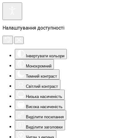
Налаштування доступності
Інвертувати кольори
Монохромний
Темний контраст
Світлий контраст
Низька насиченість
Висока насиченість
Виділити посилання
Виділити заголовки
Читач з екрана