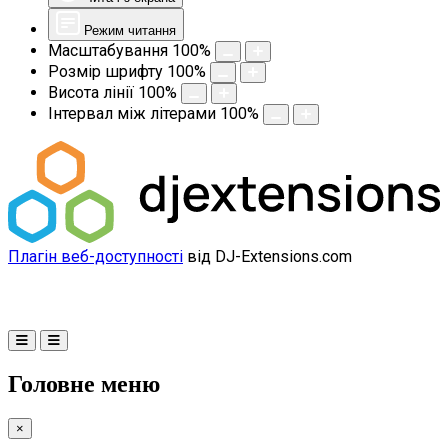
Режим читання
Масштабування
100
%
Розмір шрифту
100
%
Висота лінії
100
%
Інтервал між літерами
100
%
Плагін веб-доступності
від DJ-Extensions.com
Головне меню
×