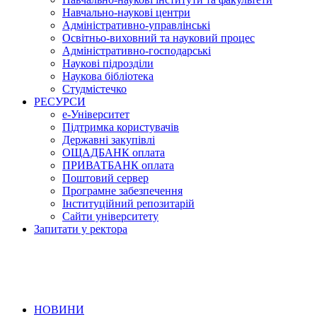
Навчально-наукові центри
Адміністративно-управлінські
Освітньо-виховний та науковий процес
Адміністративно-господарські
Наукові підрозділи
Наукова бібліотека
Студмістечко
РЕСУРСИ
е-Університет
Підтримка користувачів
Державні закупівлі
ОЩАДБАНК оплата
ПРИВАТБАНК оплата
Поштовий сервер
Програмне забезпечення
Інституційний репозитарій
Сайти університету
Запитати у ректора
НОВИНИ