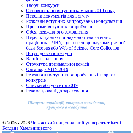
Творчі конкурси
Основні етапи вступної кампанії 2019 року
Перелік документів для вступу
Розклади вступних випробувань і консультацій
Програми вступних випробувань
Обсяг державного замовлення
Перелік публікацій науково-педагогічних
працівників ЧНУ, що внесені до наукометричної
бази Scopus або Web of Science Core Collection
Вступ до магістратури
Вартість навчання
Структура приймальної комісії
Олімпіада ЧНУ 2019
Результати вступних випробувань і творчих
конкурсів
Cписки абітурієнтів 2019
Рекомендовані до зарахування
© 2006 - 2026
Черкаський національний університет імені
Богдана Хмельницького