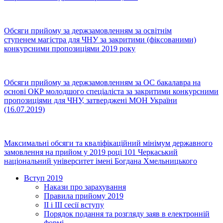
Обсяги прийому за держзамовленням за освітнім
ступенем магістра для ЧНУ за закритими (фіксованими)
конкурсними пропозиціями 2019 року
Обсяги прийому за держзамовленням за ОС бакалавра на
основі ОКР молодшого спеціаліста за закритими конкурсними
пропозиціями для ЧНУ, затверджені МОН України
(16.07.2019)
Максимальні обсяги та кваліфікаційний мінімум державного
замовлення на прийом у 2019 році 101 Черкаський
національний університет імені Богдана Хмельницького
Вступ 2019
Накази про зарахування
Правила прийому 2019
ІІ і ІІІ сесії вступу
Порядок подання та розгляду заяв в електронній
формі