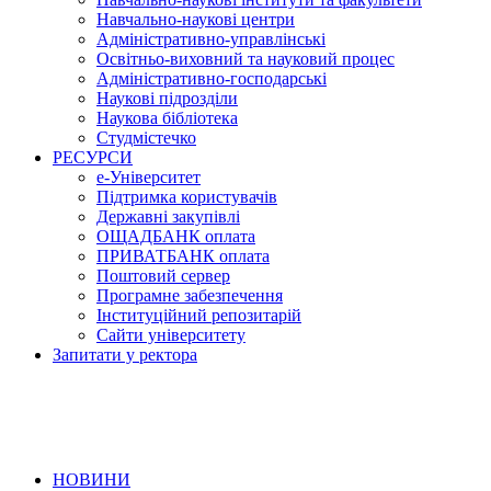
Навчально-наукові центри
Адміністративно-управлінські
Освітньо-виховний та науковий процес
Адміністративно-господарські
Наукові підрозділи
Наукова бібліотека
Студмістечко
РЕСУРСИ
е-Університет
Підтримка користувачів
Державні закупівлі
ОЩАДБАНК оплата
ПРИВАТБАНК оплата
Поштовий сервер
Програмне забезпечення
Інституційний репозитарій
Сайти університету
Запитати у ректора
НОВИНИ