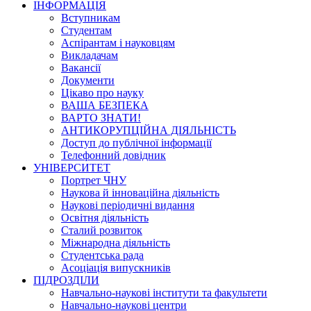
ІНФОРМАЦІЯ
Вступникам
Студентам
Аспірантам і науковцям
Викладачам
Вакансії
Документи
Цікаво про науку
ВАША БЕЗПЕКА
ВАРТО ЗНАТИ!
АНТИКОРУПЦІЙНА ДІЯЛЬНІСТЬ
Доступ до публічної інформації
Телефонний довідник
УНІВЕРСИТЕТ
Портрет ЧНУ
Наукова й інноваційна діяльність
Наукові періодичні видання
Освітня діяльність
Сталий розвиток
Міжнародна діяльність
Студентська рада
Асоціація випускників
ПІДРОЗДІЛИ
Навчально-наукові інститути та факультети
Навчально-наукові центри