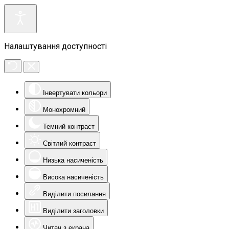
Налаштування доступності
Інвертувати кольори
Монохромний
Темний контраст
Світлий контраст
Низька насиченість
Висока насиченість
Виділити посилання
Виділити заголовки
Читач з екрана