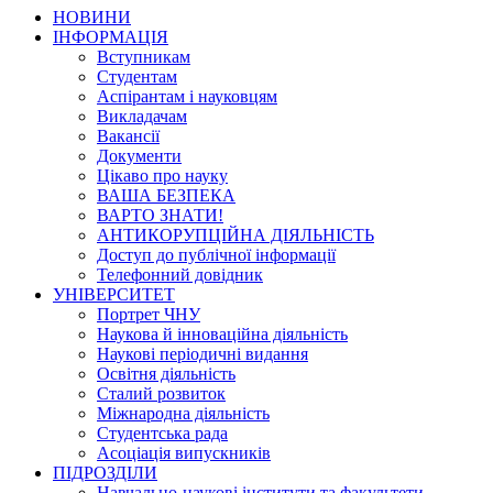
НОВИНИ
ІНФОРМАЦІЯ
Вступникам
Студентам
Аспірантам і науковцям
Викладачам
Вакансії
Документи
Цікаво про науку
ВАША БЕЗПЕКА
ВАРТО ЗНАТИ!
АНТИКОРУПЦІЙНА ДІЯЛЬНІСТЬ
Доступ до публічної інформації
Телефонний довідник
УНІВЕРСИТЕТ
Портрет ЧНУ
Наукова й інноваційна діяльність
Наукові періодичні видання
Освітня діяльність
Сталий розвиток
Міжнародна діяльність
Студентська рада
Асоціація випускників
ПІДРОЗДІЛИ
Навчально-наукові інститути та факультети