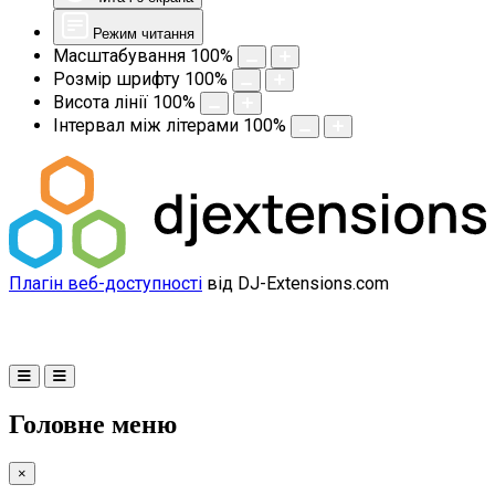
Режим читання
Масштабування
100
%
Розмір шрифту
100
%
Висота лінії
100
%
Інтервал між літерами
100
%
Плагін веб-доступності
від DJ-Extensions.com
Головне меню
×