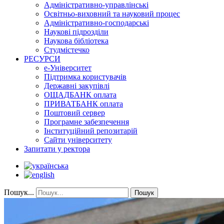
Адміністративно-управлінські
Освітньо-виховний та науковий процес
Адміністративно-господарські
Наукові підрозділи
Наукова бібліотека
Студмістечко
РЕСУРСИ
е-Університет
Підтримка користувачів
Державні закупівлі
ОЩАДБАНК оплата
ПРИВАТБАНК оплата
Поштовий сервер
Програмне забезпечення
Інституційний репозитарій
Сайти університету
Запитати у ректора
Пошук...
Пошук