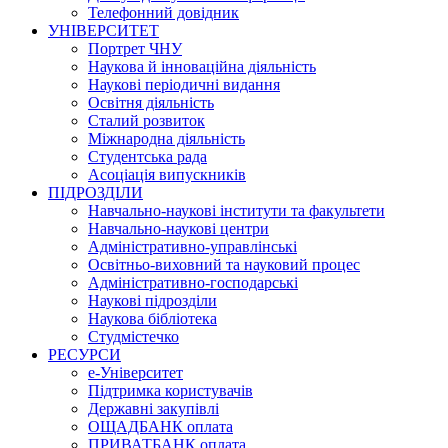
Телефонний довідник
УНІВЕРСИТЕТ
Портрет ЧНУ
Наукова й інноваційна діяльність
Наукові періодичні видання
Освітня діяльність
Сталий розвиток
Міжнародна діяльність
Студентська рада
Асоціація випускників
ПІДРОЗДІЛИ
Навчально-наукові інститути та факультети
Навчально-наукові центри
Адміністративно-управлінські
Освітньо-виховний та науковий процес
Адміністративно-господарські
Наукові підрозділи
Наукова бібліотека
Студмістечко
РЕСУРСИ
е-Університет
Підтримка користувачів
Державні закупівлі
ОЩАДБАНК оплата
ПРИВАТБАНК оплата