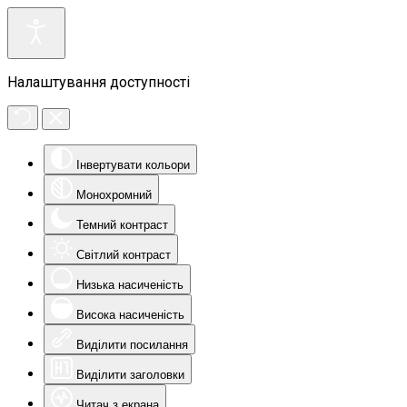
Налаштування доступності
Інвертувати кольори
Монохромний
Темний контраст
Світлий контраст
Низька насиченість
Висока насиченість
Виділити посилання
Виділити заголовки
Читач з екрана