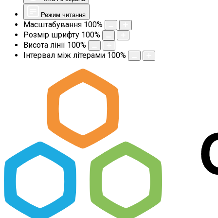
Режим читання
Масштабування
100
%
Розмір шрифту
100
%
Висота лінії
100
%
Інтервал між літерами
100
%