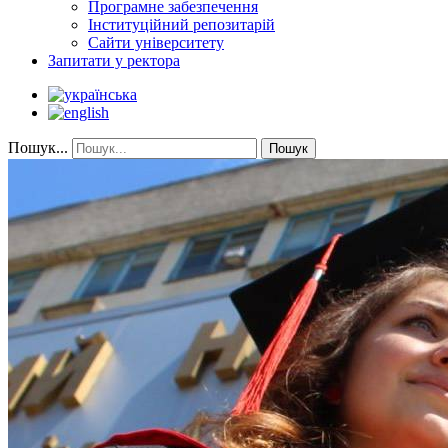
Програмне забезпечення
Інституційний репозитарій
Сайти університету
Запитати у ректора
Пошук...
Пошук