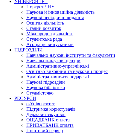
УНІВЕРСИТЕТ
Портрет ЧНУ
Наукова й інноваційна діяльність
Наукові періодичні видання
Освітня діяльність
Сталий розвиток
Міжнародна діяльність
Студентська рада
Асоціація випускників
ПІДРОЗДІЛИ
Навчально-наукові інститути та факультети
Навчально-наукові центри
Адміністративно-управлінські
Освітньо-виховний та науковий процес
Адміністративно-господарські
Наукові підрозділи
Наукова бібліотека
Студмістечко
РЕСУРСИ
е-Університет
Підтримка користувачів
Державні закупівлі
ОЩАДБАНК оплата
ПРИВАТБАНК оплата
Поштовий сервер