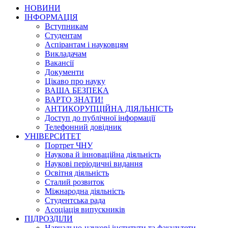
НОВИНИ
ІНФОРМАЦІЯ
Вступникам
Студентам
Аспірантам і науковцям
Викладачам
Вакансії
Документи
Цікаво про науку
ВАША БЕЗПЕКА
ВАРТО ЗНАТИ!
АНТИКОРУПЦІЙНА ДІЯЛЬНІСТЬ
Доступ до публічної інформації
Телефонний довідник
УНІВЕРСИТЕТ
Портрет ЧНУ
Наукова й інноваційна діяльність
Наукові періодичні видання
Освітня діяльність
Сталий розвиток
Міжнародна діяльність
Студентська рада
Асоціація випускників
ПІДРОЗДІЛИ
Навчально-наукові інститути та факультети