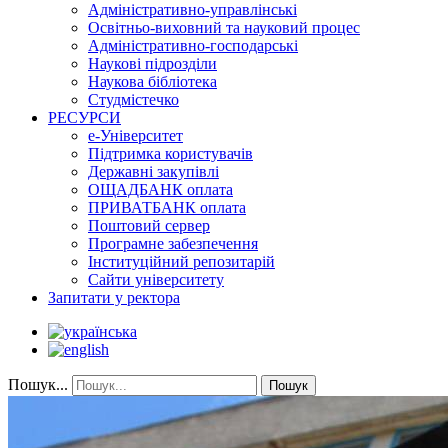
Адміністративно-управлінські
Освітньо-виховний та науковий процес
Адміністративно-господарські
Наукові підрозділи
Наукова бібліотека
Студмістечко
РЕСУРСИ
е-Університет
Підтримка користувачів
Державні закупівлі
ОЩАДБАНК оплата
ПРИВАТБАНК оплата
Поштовий сервер
Програмне забезпечення
Інституційний репозитарій
Сайти університету
Запитати у ректора
Пошук...
Пошук