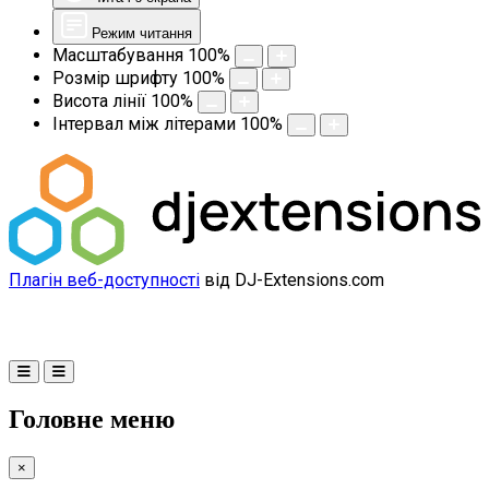
Режим читання
Масштабування
100
%
Розмір шрифту
100
%
Висота лінії
100
%
Інтервал між літерами
100
%
Плагін веб-доступності
від DJ-Extensions.com
Головне меню
×