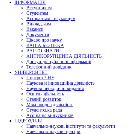
ІНФОРМАЦІЯ
Вступникам
Студентам
Аспірантам і науковцям
Викладачам
Вакансії
Документи
Цікаво про науку
ВАША БЕЗПЕКА
ВАРТО ЗНАТИ!
АНТИКОРУПЦІЙНА ДІЯЛЬНІСТЬ
Доступ до публічної інформації
Телефонний довідник
УНІВЕРСИТЕТ
Портрет ЧНУ
Наукова й інноваційна діяльність
Наукові періодичні видання
Освітня діяльність
Сталий розвиток
Міжнародна діяльність
Студентська рада
Асоціація випускників
ПІДРОЗДІЛИ
Навчально-наукові інститути та факультети
Навчально-наукові центри