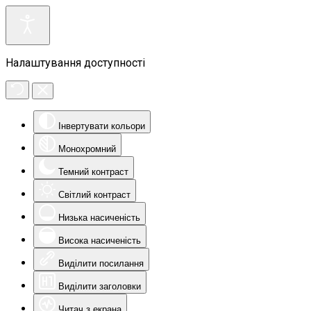
Налаштування доступності
Інвертувати кольори
Монохромний
Темний контраст
Світлий контраст
Низька насиченість
Висока насиченість
Виділити посилання
Виділити заголовки
Читач з екрана