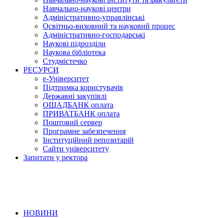
Навчально-наукові центри
Адміністративно-управлінські
Освітньо-виховний та науковий процес
Адміністративно-господарські
Наукові підрозділи
Наукова бібліотека
Студмістечко
РЕСУРСИ
е-Університет
Підтримка користувачів
Державні закупівлі
ОЩАДБАНК оплата
ПРИВАТБАНК оплата
Поштовий сервер
Програмне забезпечення
Інституційний репозитарій
Сайти університету
Запитати у ректора
НОВИНИ