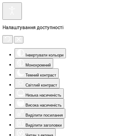
Налаштування доступності
Інвертувати кольори
Монохромний
Темний контраст
Світлий контраст
Низька насиченість
Висока насиченість
Виділити посилання
Виділити заголовки
Читач з екрана