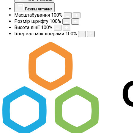
Режим читання
Масштабування
100
%
Розмір шрифту
100
%
Висота лінії
100
%
Інтервал між літерами
100
%