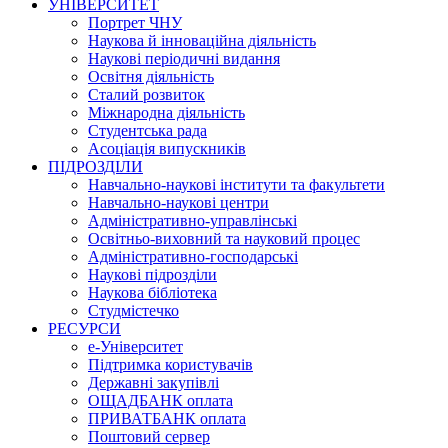
УНІВЕРСИТЕТ
Портрет ЧНУ
Наукова й інноваційна діяльність
Наукові періодичні видання
Освітня діяльність
Сталий розвиток
Міжнародна діяльність
Студентська рада
Асоціація випускників
ПІДРОЗДІЛИ
Навчально-наукові інститути та факультети
Навчально-наукові центри
Адміністративно-управлінські
Освітньо-виховний та науковий процес
Адміністративно-господарські
Наукові підрозділи
Наукова бібліотека
Студмістечко
РЕСУРСИ
е-Університет
Підтримка користувачів
Державні закупівлі
ОЩАДБАНК оплата
ПРИВАТБАНК оплата
Поштовий сервер