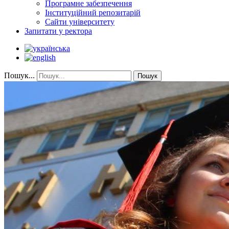
Програмне забезпечення
Інституційний репозитарій
Сайти університету
Запитати у ректора
Пошук...
Пошук