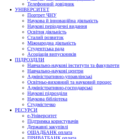
Телефонний довідник
УНІВЕРСИТЕТ
Портрет ЧНУ
Наукова й інноваційна діяльність
Наукові періодичні видання
Освітня діяльність
Сталий розвиток
Міжнародна діяльність
Студентська рада
Асоціація випускників
ПІДРОЗДІЛИ
Навчально-наукові інститути та факультети
Навчально-наукові центри
Адміністративно-управлінські
Освітньо-виховний та науковий процес
Адміністративно-господарські
Наукові підрозділи
Наукова бібліотека
Студмістечко
РЕСУРСИ
е-Університет
Підтримка користувачів
Державні закупівлі
ОЩАДБАНК оплата
ПРИВАТБАНК оплата