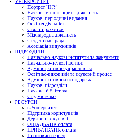
УНІВЕРСИТЕТ
Портрет ЧНУ
Наукова й інноваційна діяльність
Наукові періодичні видання
Освітня діяльність
Сталий розвиток
Міжнародна діяльність
Студентська рада
Асоціація випускників
ПІДРОЗДІЛИ
Навчально-наукові інститути та факультети
Навчально-наукові центри
Адміністративно-управлінські
Освітньо-виховний та науковий процес
Адміністративно-господарські
Наукові підрозділи
Наукова бібліотека
Студмістечко
РЕСУРСИ
е-Університет
Підтримка користувачів
Державні закупівлі
ОЩАДБАНК оплата
ПРИВАТБАНК оплата
Поштовий сервер