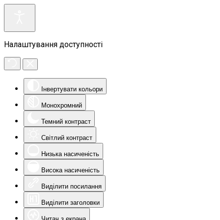
Налаштування доступності
Інвертувати кольори
Монохромний
Темний контраст
Світлий контраст
Низька насиченість
Висока насиченість
Виділити посилання
Виділити заголовки
Читач з екрана