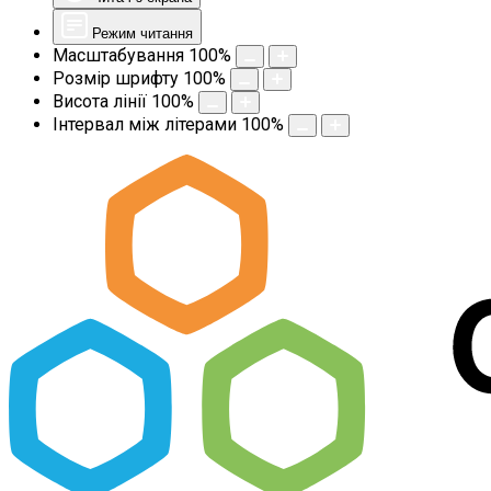
Режим читання
Масштабування
100
%
Розмір шрифту
100
%
Висота лінії
100
%
Інтервал між літерами
100
%