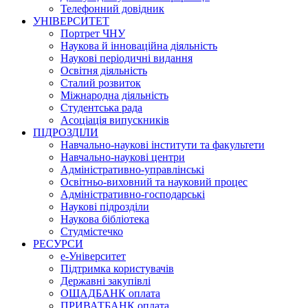
Телефонний довідник
УНІВЕРСИТЕТ
Портрет ЧНУ
Наукова й інноваційна діяльність
Наукові періодичні видання
Освітня діяльність
Сталий розвиток
Міжнародна діяльність
Студентська рада
Асоціація випускників
ПІДРОЗДІЛИ
Навчально-наукові інститути та факультети
Навчально-наукові центри
Адміністративно-управлінські
Освітньо-виховний та науковий процес
Адміністративно-господарські
Наукові підрозділи
Наукова бібліотека
Студмістечко
РЕСУРСИ
е-Університет
Підтримка користувачів
Державні закупівлі
ОЩАДБАНК оплата
ПРИВАТБАНК оплата