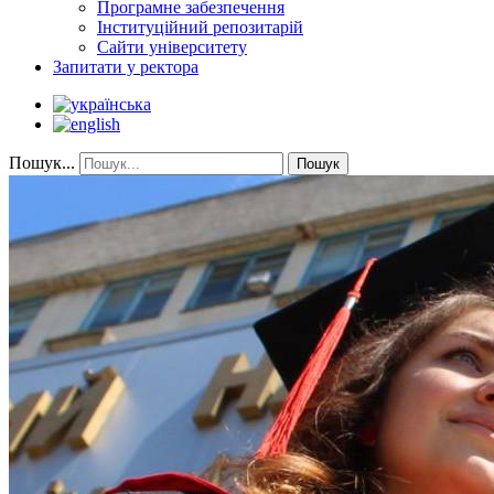
Програмне забезпечення
Інституційний репозитарій
Сайти університету
Запитати у ректора
Пошук...
Пошук