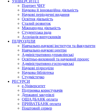
УНІВЕРСИТЕТ
Портрет ЧНУ
Наукова й інноваційна діяльність
Наукові періодичні видання
Освітня діяльність
Сталий розвиток
Міжнародна діяльність
Студентська рада
Асоціація випускників
ПІДРОЗДІЛИ
Навчально-наукові інститути та факультети
Навчально-наукові центри
Адміністративно-управлінські
Освітньо-виховний та науковий процес
Адміністративно-господарські
Наукові підрозділи
Наукова бібліотека
Студмістечко
РЕСУРСИ
е-Університет
Підтримка користувачів
Державні закупівлі
ОЩАДБАНК оплата
ПРИВАТБАНК оплата
Поштовий сервер