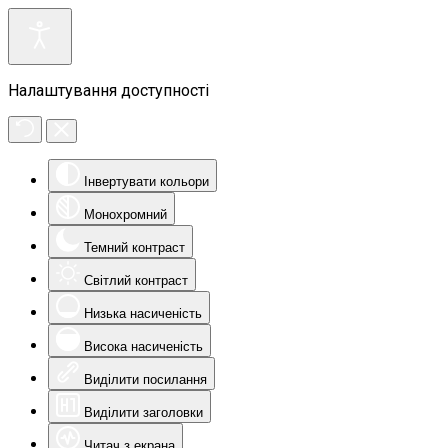
Налаштування доступності
Інвертувати кольори
Монохромний
Темний контраст
Світлий контраст
Низька насиченість
Висока насиченість
Виділити посилання
Виділити заголовки
Читач з екрана