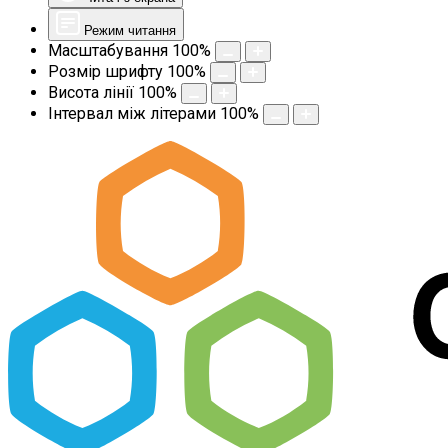
Режим читання
Масштабування
100
%
Розмір шрифту
100
%
Висота лінії
100
%
Інтервал між літерами
100
%