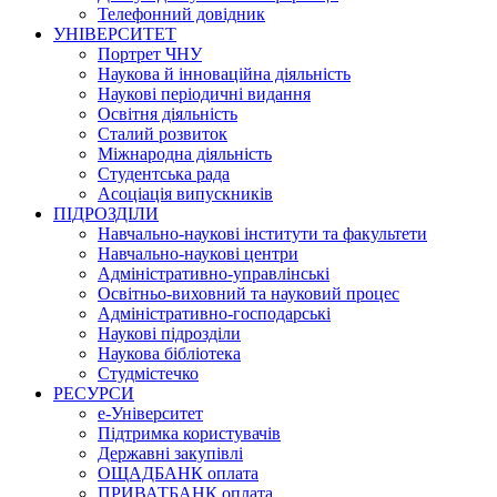
Телефонний довідник
УНІВЕРСИТЕТ
Портрет ЧНУ
Наукова й інноваційна діяльність
Наукові періодичні видання
Освітня діяльність
Сталий розвиток
Міжнародна діяльність
Студентська рада
Асоціація випускників
ПІДРОЗДІЛИ
Навчально-наукові інститути та факультети
Навчально-наукові центри
Адміністративно-управлінські
Освітньо-виховний та науковий процес
Адміністративно-господарські
Наукові підрозділи
Наукова бібліотека
Студмістечко
РЕСУРСИ
е-Університет
Підтримка користувачів
Державні закупівлі
ОЩАДБАНК оплата
ПРИВАТБАНК оплата