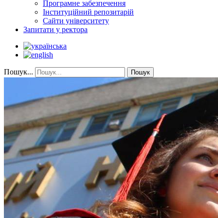
Програмне забезпечення
Інституційний репозитарій
Сайти університету
Запитати у ректора
Пошук...
Пошук