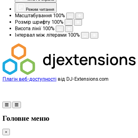
Режим читання
Масштабування
100
%
Розмір шрифту
100
%
Висота лінії
100
%
Інтервал між літерами
100
%
Плагін веб-доступності
від DJ-Extensions.com
Головне меню
×