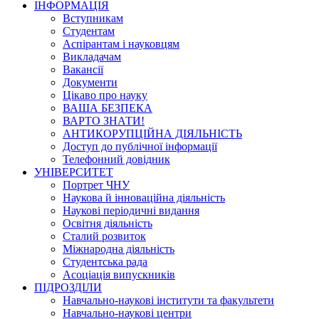
ІНФОРМАЦІЯ
Вступникам
Студентам
Аспірантам і науковцям
Викладачам
Вакансії
Документи
Цікаво про науку
ВАША БЕЗПЕКА
ВАРТО ЗНАТИ!
АНТИКОРУПЦІЙНА ДІЯЛЬНІСТЬ
Доступ до публічної інформації
Телефонний довідник
УНІВЕРСИТЕТ
Портрет ЧНУ
Наукова й інноваційна діяльність
Наукові періодичні видання
Освітня діяльність
Сталий розвиток
Міжнародна діяльність
Студентська рада
Асоціація випускників
ПІДРОЗДІЛИ
Навчально-наукові інститути та факультети
Навчально-наукові центри