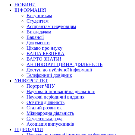
НОВИНИ
ІНФОРМАЦІЯ
Вступникам
Студентам
Аспірантам і науковцям
Викладачам
Вакансії
Документи
Цікаво про науку
ВАША БЕЗПЕКА
ВАРТО ЗНАТИ!
АНТИКОРУПЦІЙНА ДІЯЛЬНІСТЬ
Доступ до публічної інформації
Телефонний довідник
УНІВЕРСИТЕТ
Портрет ЧНУ
Наукова й інноваційна діяльність
Наукові періодичні видання
Освітня діяльність
Сталий розвиток
Міжнародна діяльність
Студентська рада
Асоціація випускників
ПІДРОЗДІЛИ
Навчально-наукові інститути та факультети