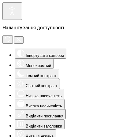
Налаштування доступності
Інвертувати кольори
Монохромний
Темний контраст
Світлий контраст
Низька насиченість
Висока насиченість
Виділити посилання
Виділити заголовки
Читач з екрана