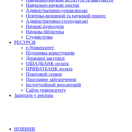
Навчально-наукові центри
Адміністративно-управлінські
Освітньо-виховний та науковий процес
Адміністративно-господарські
Наукові підрозділи
Наукова бібліотека
Студмістечко
РЕСУРСИ
е-Університет
Підтримка користувачів
Державні закупівлі
ОЩАДБАНК оплата
ПРИВАТБАНК оплата
Поштовий сервер
Програмне забезпечення
Інституційний репозитарій
Сайти університету
Запитати у ректора
НОВИНИ