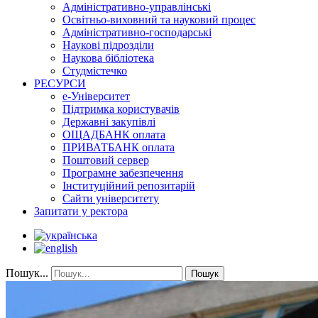
Адміністративно-управлінські
Освітньо-виховний та науковий процес
Адміністративно-господарські
Наукові підрозділи
Наукова бібліотека
Студмістечко
РЕСУРСИ
е-Університет
Підтримка користувачів
Державні закупівлі
ОЩАДБАНК оплата
ПРИВАТБАНК оплата
Поштовий сервер
Програмне забезпечення
Інституційний репозитарій
Сайти університету
Запитати у ректора
Пошук...
Пошук