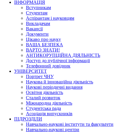
ІНФОРМАЦІЯ
Вступникам
Студентам
Аспірантам і науковцям
Викладачам
Вакансії
Документи
Цікаво про науку
ВАША БЕЗПЕКА
ВАРТО ЗНАТИ!
АНТИКОРУПЦІЙНА ДІЯЛЬНІСТЬ
Доступ до публічної інформації
Телефонний довідник
УНІВЕРСИТЕТ
Портрет ЧНУ
Наукова й інноваційна діяльність
Наукові періодичні видання
Освітня діяльність
Сталий розвиток
Міжнародна діяльність
Студентська рада
Асоціація випускників
ПІДРОЗДІЛИ
Навчально-наукові інститути та факультети
Навчально-наукові центри