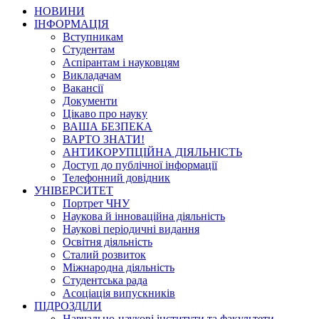
НОВИНИ
ІНФОРМАЦІЯ
Вступникам
Студентам
Аспірантам і науковцям
Викладачам
Вакансії
Документи
Цікаво про науку
ВАША БЕЗПЕКА
ВАРТО ЗНАТИ!
АНТИКОРУПЦІЙНА ДІЯЛЬНІСТЬ
Доступ до публічної інформації
Телефонний довідник
УНІВЕРСИТЕТ
Портрет ЧНУ
Наукова й інноваційна діяльність
Наукові періодичні видання
Освітня діяльність
Сталий розвиток
Міжнародна діяльність
Студентська рада
Асоціація випускників
ПІДРОЗДІЛИ
Навчально-наукові інститути та факультети