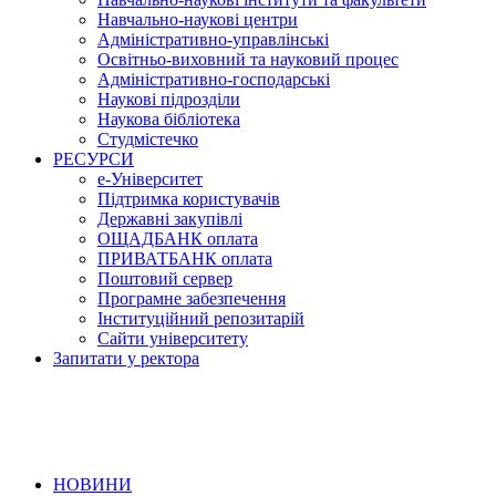
Навчально-наукові центри
Адміністративно-управлінські
Освітньо-виховний та науковий процес
Адміністративно-господарські
Наукові підрозділи
Наукова бібліотека
Студмістечко
РЕСУРСИ
е-Університет
Підтримка користувачів
Державні закупівлі
ОЩАДБАНК оплата
ПРИВАТБАНК оплата
Поштовий сервер
Програмне забезпечення
Інституційний репозитарій
Сайти університету
Запитати у ректора
НОВИНИ