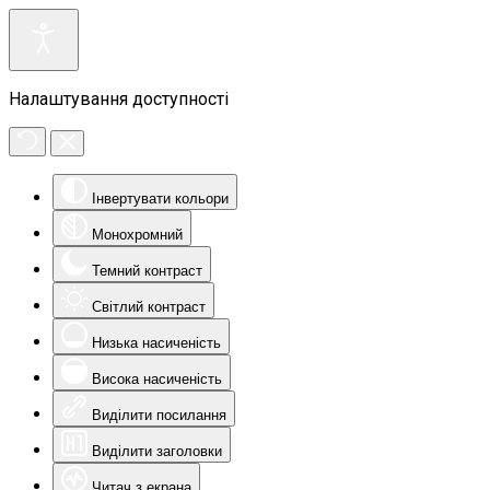
Налаштування доступності
Інвертувати кольори
Монохромний
Темний контраст
Світлий контраст
Низька насиченість
Висока насиченість
Виділити посилання
Виділити заголовки
Читач з екрана