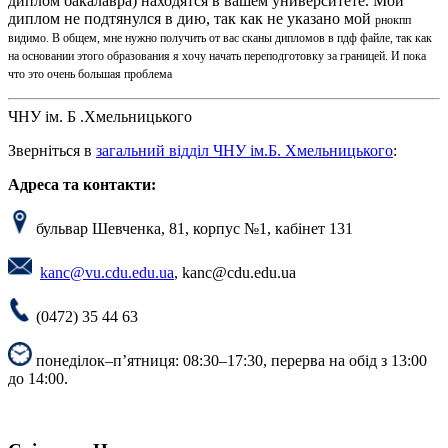
диплом бакалавра) находятся в вашем университете. Мой
диплом не подтянулся в дию, так как не указано мой
рнокпп
видимо. В общем, мне нужно получить от вас сканы дипломов в пдф файле, так как
на основании этого образования я хочу начать переподготовку за границей. И пока
что это очень большая проблема
ЧНУ ім. Б .Хмельницького
Зверніться в
загальний відділ ЧНУ ім.Б. Хмельницького
:
Адреса та контакти:
бульвар Шевченка, 81, корпус №1, кабінет 131
kanc@vu.cdu.edu.ua
,
kanc@cdu.edu.ua
(0472) 35 44 63
понеділок–п’ятниця: 08:30–17:30, перерва на обід з 13:00
до 14:00.