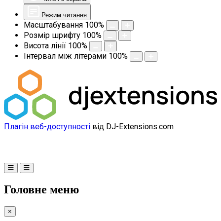
Режим читання
Масштабування
100
%
Розмір шрифту
100
%
Висота лінії
100
%
Інтервал між літерами
100
%
Плагін веб-доступності
від DJ-Extensions.com
Головне меню
×