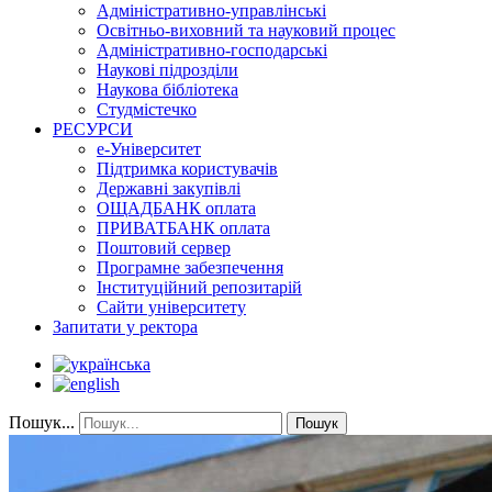
Адміністративно-управлінські
Освітньо-виховний та науковий процес
Адміністративно-господарські
Наукові підрозділи
Наукова бібліотека
Студмістечко
РЕСУРСИ
е-Університет
Підтримка користувачів
Державні закупівлі
ОЩАДБАНК оплата
ПРИВАТБАНК оплата
Поштовий сервер
Програмне забезпечення
Інституційний репозитарій
Сайти університету
Запитати у ректора
Пошук...
Пошук