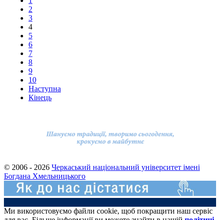
1
2
3
4
5
6
7
8
9
10
Наступна
Кінець
© 2006 - 2026
Черкаський національний університет імені
Богдана Хмельницького
Ми використовуємо файли cookie, щоб покращити наш сервіс
для вас. Більше інформації ви можете знайти в нашій
політиці