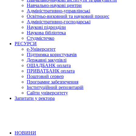
Навчально-наукові центри
Адміністративно-управлінські
Освітньо-виховний та науковий процес
Адміністративно-господарські
Наукові підрозділи
Наукова бібліотека
Студмістечко
РЕСУРСИ
е-Університет
Підтримка користувачів
Державні закупівлі
ОЩАДБАНК оплата
ПРИВАТБАНК оплата
Поштовий сервер
Програмне забезпечення
Інституційний репозитарій
Сайти університету
Запитати у ректора
НОВИНИ