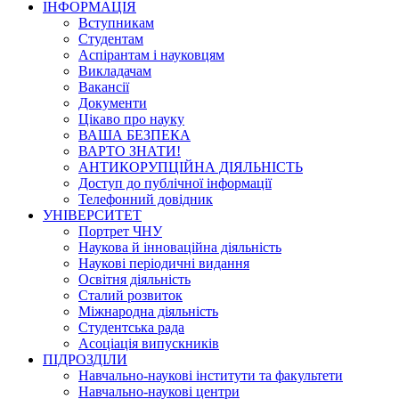
ІНФОРМАЦІЯ
Вступникам
Студентам
Аспірантам і науковцям
Викладачам
Вакансії
Документи
Цікаво про науку
ВАША БЕЗПЕКА
ВАРТО ЗНАТИ!
АНТИКОРУПЦІЙНА ДІЯЛЬНІСТЬ
Доступ до публічної інформації
Телефонний довідник
УНІВЕРСИТЕТ
Портрет ЧНУ
Наукова й інноваційна діяльність
Наукові періодичні видання
Освітня діяльність
Сталий розвиток
Міжнародна діяльність
Студентська рада
Асоціація випускників
ПІДРОЗДІЛИ
Навчально-наукові інститути та факультети
Навчально-наукові центри