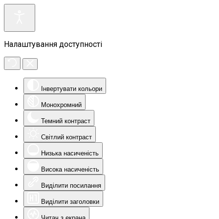
Налаштування доступності
Інвертувати кольори
Монохромний
Темний контраст
Світлий контраст
Низька насиченість
Висока насиченість
Виділити посилання
Виділити заголовки
Читач з екрана