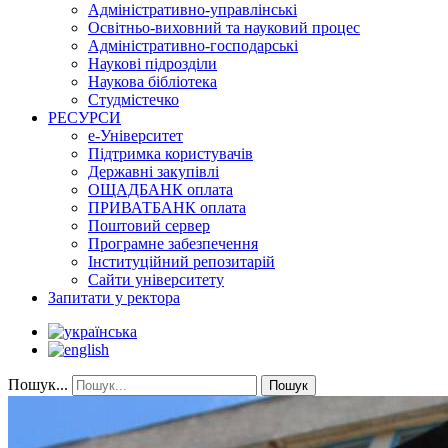
Адміністративно-управлінські
Освітньо-виховний та науковий процес
Адміністративно-господарські
Наукові підрозділи
Наукова бібліотека
Студмістечко
РЕСУРСИ
е-Університет
Підтримка користувачів
Державні закупівлі
ОЩАДБАНК оплата
ПРИВАТБАНК оплата
Поштовий сервер
Програмне забезпечення
Інституційний репозитарій
Сайти університету
Запитати у ректора
Пошук...
Пошук