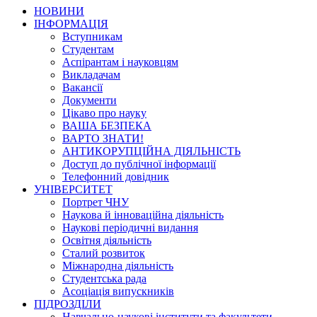
НОВИНИ
ІНФОРМАЦІЯ
Вступникам
Студентам
Аспірантам і науковцям
Викладачам
Вакансії
Документи
Цікаво про науку
ВАША БЕЗПЕКА
ВАРТО ЗНАТИ!
АНТИКОРУПЦІЙНА ДІЯЛЬНІСТЬ
Доступ до публічної інформації
Телефонний довідник
УНІВЕРСИТЕТ
Портрет ЧНУ
Наукова й інноваційна діяльність
Наукові періодичні видання
Освітня діяльність
Сталий розвиток
Міжнародна діяльність
Студентська рада
Асоціація випускників
ПІДРОЗДІЛИ
Навчально-наукові інститути та факультети