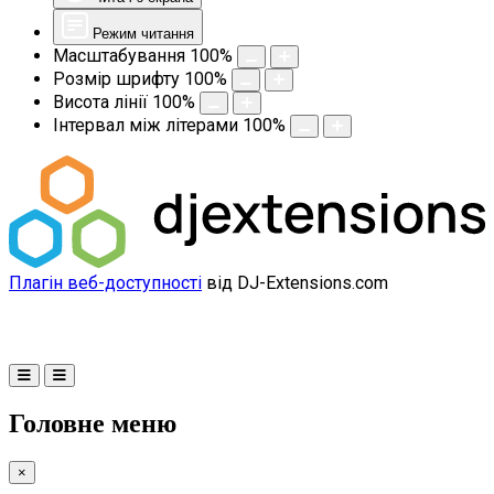
Режим читання
Масштабування
100
%
Розмір шрифту
100
%
Висота лінії
100
%
Інтервал між літерами
100
%
Плагін веб-доступності
від DJ-Extensions.com
Головне меню
×