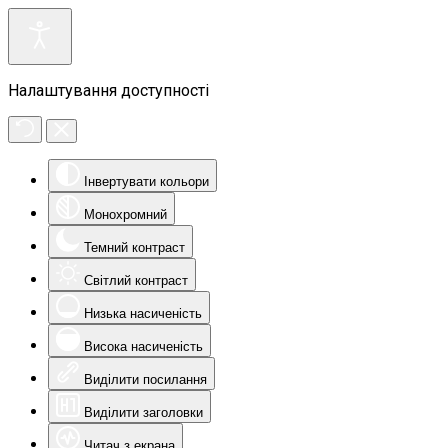
Налаштування доступності
Інвертувати кольори
Монохромний
Темний контраст
Світлий контраст
Низька насиченість
Висока насиченість
Виділити посилання
Виділити заголовки
Читач з екрана