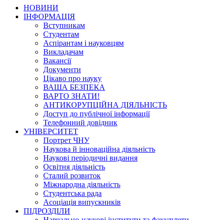
НОВИНИ
ІНФОРМАЦІЯ
Вступникам
Студентам
Аспірантам і науковцям
Викладачам
Вакансії
Документи
Цікаво про науку
ВАША БЕЗПЕКА
ВАРТО ЗНАТИ!
АНТИКОРУПЦІЙНА ДІЯЛЬНІСТЬ
Доступ до публічної інформації
Телефонний довідник
УНІВЕРСИТЕТ
Портрет ЧНУ
Наукова й інноваційна діяльність
Наукові періодичні видання
Освітня діяльність
Сталий розвиток
Міжнародна діяльність
Студентська рада
Асоціація випускників
ПІДРОЗДІЛИ
Навчально-наукові інститути та факультети