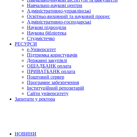
Навчально-наукові центри
Адміністративно-управлінські
Освітньо-виховний та науковий процес
Адміністративно-господарські
Наукові підрозділи
Наукова бібліотека
Студмістечко
РЕСУРСИ
е-Університет
Підтримка користувачів
Державні закупівлі
ОЩАДБАНК оплата
ПРИВАТБАНК оплата
Поштовий сервер
Програмне забезпечення
Інституційний репозитарій
Сайти університету
Запитати у ректора
НОВИНИ