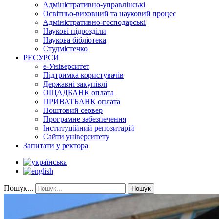
Адміністративно-управлінські
Освітньо-виховний та науковий процес
Адміністративно-господарські
Наукові підрозділи
Наукова бібліотека
Студмістечко
РЕСУРСИ
е-Університет
Підтримка користувачів
Державні закупівлі
ОЩАДБАНК оплата
ПРИВАТБАНК оплата
Поштовий сервер
Програмне забезпечення
Інституційний репозитарій
Сайти університету
Запитати у ректора
Пошук...
Пошук