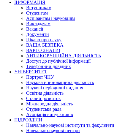
ІНФОРМАЦІЯ
Вступникам
Студентам
Аспірантам і науковцям
Викладачам
Вакансії
Документи
Цікаво про науку
ВАША БЕЗПЕКА
ВАРТО ЗНАТИ!
АНТИКОРУПЦІЙНА ДІЯЛЬНІСТЬ
Доступ до публічної інформації
Телефонний довідник
УНІВЕРСИТЕТ
Портрет ЧНУ
Наукова й інноваційна діяльність
Наукові періодичні видання
Освітня діяльність
Сталий розвиток
Міжнародна діяльність
Студентська рада
Асоціація випускників
ПІДРОЗДІЛИ
Навчально-наукові інститути та факультети
Навчально-наукові центри