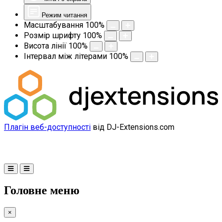
Режим читання
Масштабування
100
%
Розмір шрифту
100
%
Висота лінії
100
%
Інтервал між літерами
100
%
Плагін веб-доступності
від DJ-Extensions.com
Головне меню
×