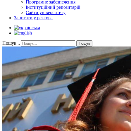
Програмне забезпечення
Інституційний репозитарій
Сайти університету
Запитати у ректора
Пошук...
Пошук