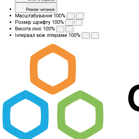
Режим читання
Масштабування
100
%
Розмір шрифту
100
%
Висота лінії
100
%
Інтервал між літерами
100
%