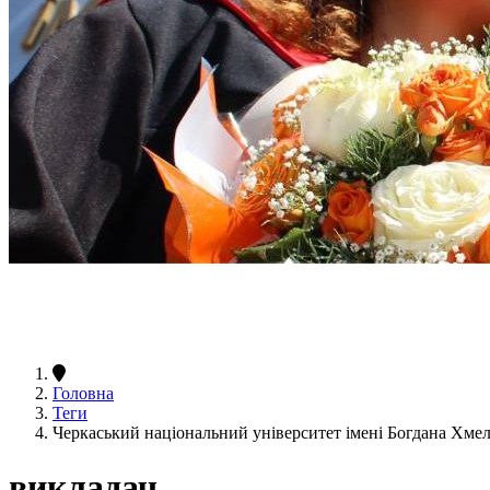
Головна
Теги
Черкаський національний університет імені Богдана Хме
викладач