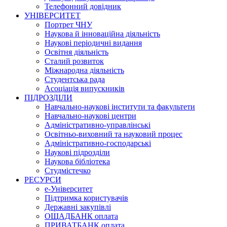
Телефонний довідник
УНІВЕРСИТЕТ
Портрет ЧНУ
Наукова й інноваційна діяльність
Наукові періодичні видання
Освітня діяльність
Сталий розвиток
Міжнародна діяльність
Студентська рада
Асоціація випускників
ПІДРОЗДІЛИ
Навчально-наукові інститути та факультети
Навчально-наукові центри
Адміністративно-управлінські
Освітньо-виховний та науковий процес
Адміністративно-господарські
Наукові підрозділи
Наукова бібліотека
Студмістечко
РЕСУРСИ
е-Університет
Підтримка користувачів
Державні закупівлі
ОЩАДБАНК оплата
ПРИВАТБАНК оплата