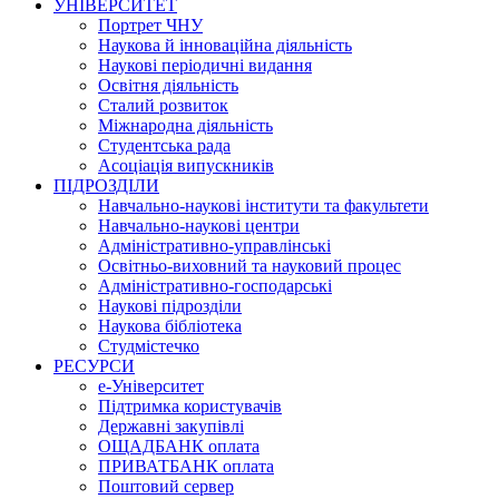
УНІВЕРСИТЕТ
Портрет ЧНУ
Наукова й інноваційна діяльність
Наукові періодичні видання
Освітня діяльність
Сталий розвиток
Міжнародна діяльність
Студентська рада
Асоціація випускників
ПІДРОЗДІЛИ
Навчально-наукові інститути та факультети
Навчально-наукові центри
Адміністративно-управлінські
Освітньо-виховний та науковий процес
Адміністративно-господарські
Наукові підрозділи
Наукова бібліотека
Студмістечко
РЕСУРСИ
е-Університет
Підтримка користувачів
Державні закупівлі
ОЩАДБАНК оплата
ПРИВАТБАНК оплата
Поштовий сервер