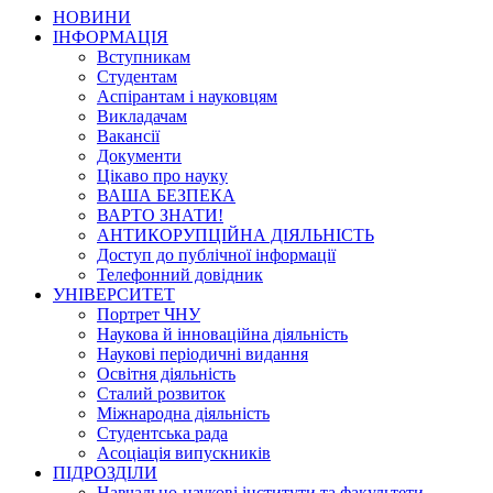
НОВИНИ
ІНФОРМАЦІЯ
Вступникам
Студентам
Аспірантам і науковцям
Викладачам
Вакансії
Документи
Цікаво про науку
ВАША БЕЗПЕКА
ВАРТО ЗНАТИ!
АНТИКОРУПЦІЙНА ДІЯЛЬНІСТЬ
Доступ до публічної інформації
Телефонний довідник
УНІВЕРСИТЕТ
Портрет ЧНУ
Наукова й інноваційна діяльність
Наукові періодичні видання
Освітня діяльність
Сталий розвиток
Міжнародна діяльність
Студентська рада
Асоціація випускників
ПІДРОЗДІЛИ
Навчально-наукові інститути та факультети