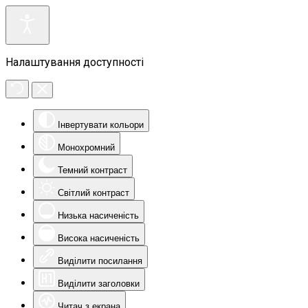
Налаштування доступності
Інвертувати кольори
Монохромний
Темний контраст
Світлий контраст
Низька насиченість
Висока насиченість
Виділити посилання
Виділити заголовки
Читач з екрана