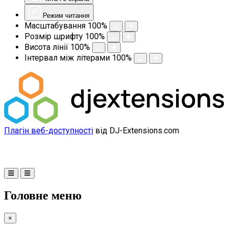
Режим читання
Масштабування
100
%
Розмір шрифту
100
%
Висота лінії
100
%
Інтервал між літерами
100
%
Плагін веб-доступності
від DJ-Extensions.com
Головне меню
×