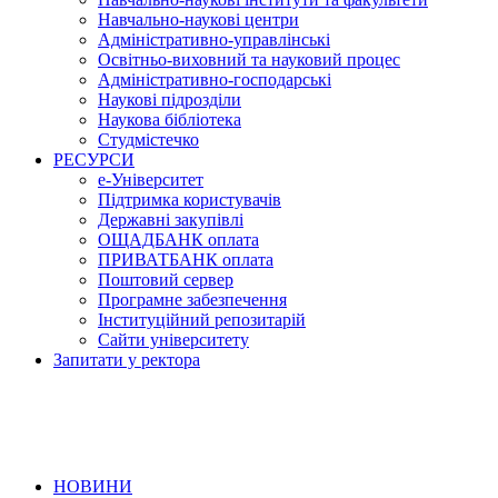
Навчально-наукові центри
Адміністративно-управлінські
Освітньо-виховний та науковий процес
Адміністративно-господарські
Наукові підрозділи
Наукова бібліотека
Студмістечко
РЕСУРСИ
е-Університет
Підтримка користувачів
Державні закупівлі
ОЩАДБАНК оплата
ПРИВАТБАНК оплата
Поштовий сервер
Програмне забезпечення
Інституційний репозитарій
Сайти університету
Запитати у ректора
НОВИНИ