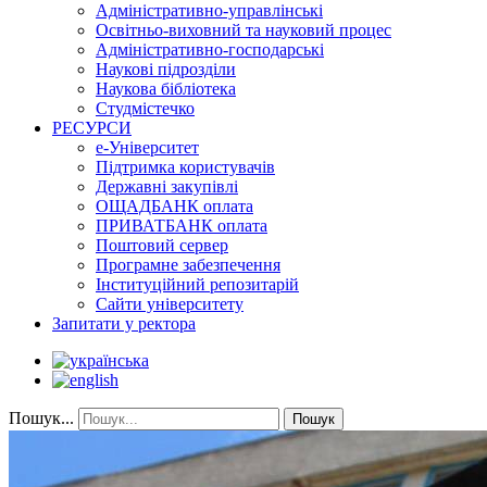
Адміністративно-управлінські
Освітньо-виховний та науковий процес
Адміністративно-господарські
Наукові підрозділи
Наукова бібліотека
Студмістечко
РЕСУРСИ
е-Університет
Підтримка користувачів
Державні закупівлі
ОЩАДБАНК оплата
ПРИВАТБАНК оплата
Поштовий сервер
Програмне забезпечення
Інституційний репозитарій
Сайти університету
Запитати у ректора
Пошук...
Пошук