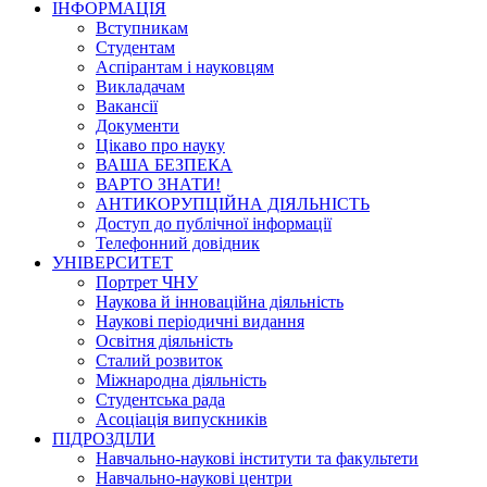
ІНФОРМАЦІЯ
Вступникам
Студентам
Аспірантам і науковцям
Викладачам
Вакансії
Документи
Цікаво про науку
ВАША БЕЗПЕКА
ВАРТО ЗНАТИ!
АНТИКОРУПЦІЙНА ДІЯЛЬНІСТЬ
Доступ до публічної інформації
Телефонний довідник
УНІВЕРСИТЕТ
Портрет ЧНУ
Наукова й інноваційна діяльність
Наукові періодичні видання
Освітня діяльність
Сталий розвиток
Міжнародна діяльність
Студентська рада
Асоціація випускників
ПІДРОЗДІЛИ
Навчально-наукові інститути та факультети
Навчально-наукові центри