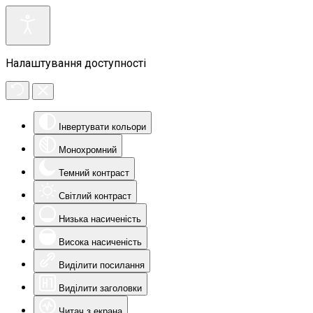
Налаштування доступності
Інвертувати кольори
Монохромний
Темний контраст
Світлий контраст
Низька насиченість
Висока насиченість
Виділити посилання
Виділити заголовки
Читач з екрана