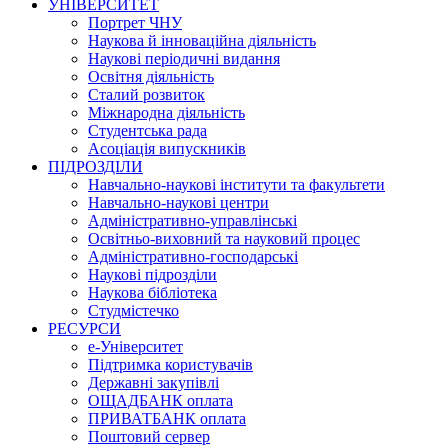
УНІВЕРСИТЕТ
Портрет ЧНУ
Наукова й інноваційна діяльність
Наукові періодичні видання
Освітня діяльність
Сталий розвиток
Міжнародна діяльність
Студентська рада
Асоціація випускників
ПІДРОЗДІЛИ
Навчально-наукові інститути та факультети
Навчально-наукові центри
Адміністративно-управлінські
Освітньо-виховний та науковий процес
Адміністративно-господарські
Наукові підрозділи
Наукова бібліотека
Студмістечко
РЕСУРСИ
е-Університет
Підтримка користувачів
Державні закупівлі
ОЩАДБАНК оплата
ПРИВАТБАНК оплата
Поштовий сервер