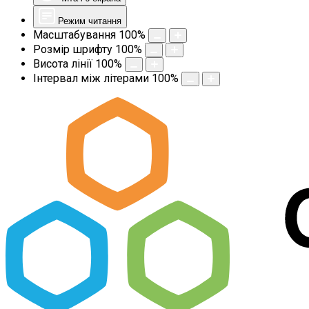
Режим читання
Масштабування
100
%
Розмір шрифту
100
%
Висота лінії
100
%
Інтервал між літерами
100
%