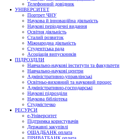
Телефонний довідник
УНІВЕРСИТЕТ
Портрет ЧНУ
Наукова й інноваційна діяльність
Наукові періодичні видання
Освітня діяльність
Сталий розвиток
Міжнародна діяльність
Студентська рада
Асоціація випускників
ПІДРОЗДІЛИ
Навчально-наукові інститути та факультети
Навчально-наукові центри
Адміністративно-управлінські
Освітньо-виховний та науковий процес
Адміністративно-господарські
Наукові підрозділи
Наукова бібліотека
Студмістечко
РЕСУРСИ
е-Університет
Підтримка користувачів
Державні закупівлі
ОЩАДБАНК оплата
ПРИВАТБАНК оплата