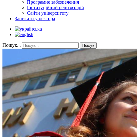
Програмне забезпечення
Інституційний репозитарій
Сайти університету
Запитати у ректора
Пошук...
Пошук