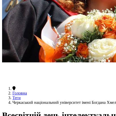
Головна
Теги
Черкаський національний університет імені Богдана Хмел
Всесвітній день інтелектуальн