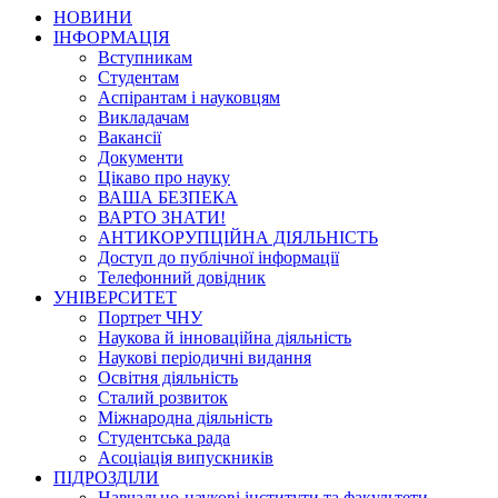
НОВИНИ
ІНФОРМАЦІЯ
Вступникам
Студентам
Аспірантам і науковцям
Викладачам
Вакансії
Документи
Цікаво про науку
ВАША БЕЗПЕКА
ВАРТО ЗНАТИ!
АНТИКОРУПЦІЙНА ДІЯЛЬНІСТЬ
Доступ до публічної інформації
Телефонний довідник
УНІВЕРСИТЕТ
Портрет ЧНУ
Наукова й інноваційна діяльність
Наукові періодичні видання
Освітня діяльність
Сталий розвиток
Міжнародна діяльність
Студентська рада
Асоціація випускників
ПІДРОЗДІЛИ
Навчально-наукові інститути та факультети