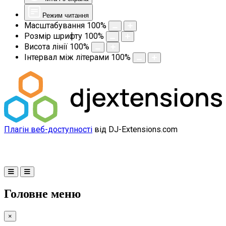
Режим читання
Масштабування
100
%
Розмір шрифту
100
%
Висота лінії
100
%
Інтервал між літерами
100
%
Плагін веб-доступності
від DJ-Extensions.com
Головне меню
×