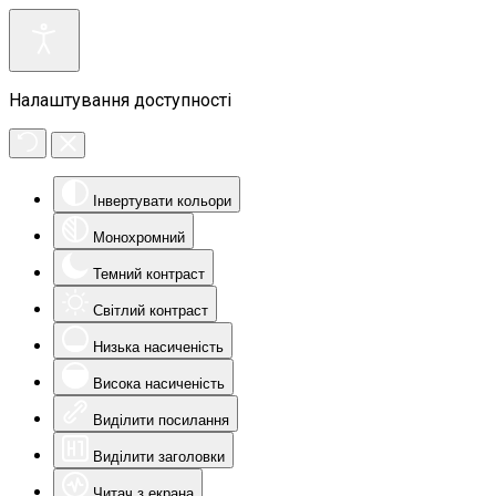
Налаштування доступності
Інвертувати кольори
Монохромний
Темний контраст
Світлий контраст
Низька насиченість
Висока насиченість
Виділити посилання
Виділити заголовки
Читач з екрана