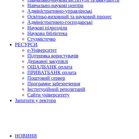
Навчально-наукові центри
Адміністративно-управлінські
Освітньо-виховний та науковий процес
Адміністративно-господарські
Наукові підрозділи
Наукова бібліотека
Студмістечко
РЕСУРСИ
е-Університет
Підтримка користувачів
Державні закупівлі
ОЩАДБАНК оплата
ПРИВАТБАНК оплата
Поштовий сервер
Програмне забезпечення
Інституційний репозитарій
Сайти університету
Запитати у ректора
НОВИНИ