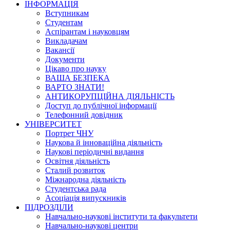
ІНФОРМАЦІЯ
Вступникам
Студентам
Аспірантам і науковцям
Викладачам
Вакансії
Документи
Цікаво про науку
ВАША БЕЗПЕКА
ВАРТО ЗНАТИ!
АНТИКОРУПЦІЙНА ДІЯЛЬНІСТЬ
Доступ до публічної інформації
Телефонний довідник
УНІВЕРСИТЕТ
Портрет ЧНУ
Наукова й інноваційна діяльність
Наукові періодичні видання
Освітня діяльність
Сталий розвиток
Міжнародна діяльність
Студентська рада
Асоціація випускників
ПІДРОЗДІЛИ
Навчально-наукові інститути та факультети
Навчально-наукові центри