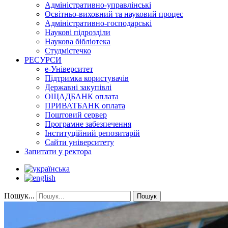
Адміністративно-управлінські
Освітньо-виховний та науковий процес
Адміністративно-господарські
Наукові підрозділи
Наукова бібліотека
Студмістечко
РЕСУРСИ
е-Університет
Підтримка користувачів
Державні закупівлі
ОЩАДБАНК оплата
ПРИВАТБАНК оплата
Поштовий сервер
Програмне забезпечення
Інституційний репозитарій
Сайти університету
Запитати у ректора
Пошук...
Пошук