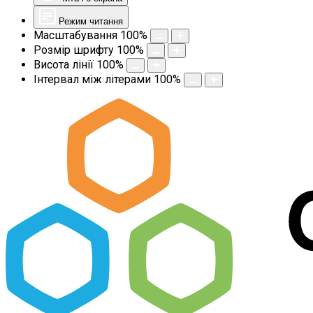
Режим читання
Масштабування
100
%
Розмір шрифту
100
%
Висота лінії
100
%
Інтервал між літерами
100
%