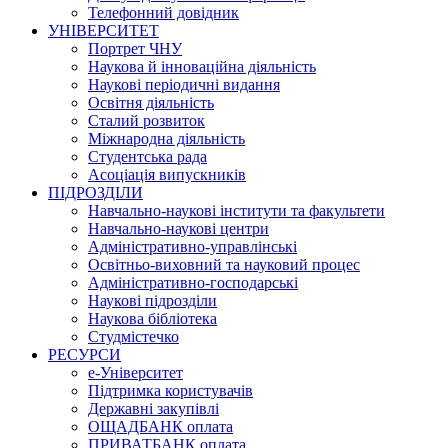
Телефонний довідник
УНІВЕРСИТЕТ
Портрет ЧНУ
Наукова й інноваційна діяльність
Наукові періодичні видання
Освітня діяльність
Сталий розвиток
Міжнародна діяльність
Студентська рада
Асоціація випускників
ПІДРОЗДІЛИ
Навчально-наукові інститути та факультети
Навчально-наукові центри
Адміністративно-управлінські
Освітньо-виховний та науковий процес
Адміністративно-господарські
Наукові підрозділи
Наукова бібліотека
Студмістечко
РЕСУРСИ
е-Університет
Підтримка користувачів
Державні закупівлі
ОЩАДБАНК оплата
ПРИВАТБАНК оплата