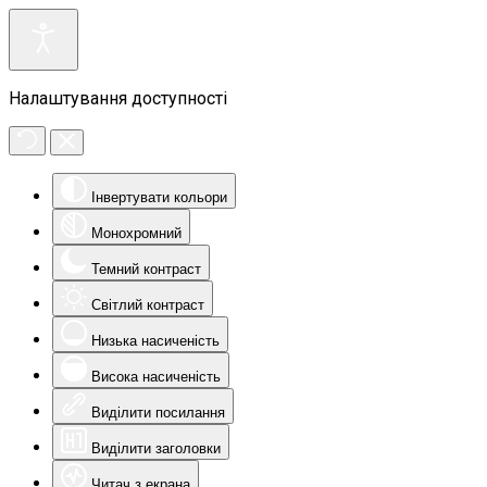
Налаштування доступності
Інвертувати кольори
Монохромний
Темний контраст
Світлий контраст
Низька насиченість
Висока насиченість
Виділити посилання
Виділити заголовки
Читач з екрана