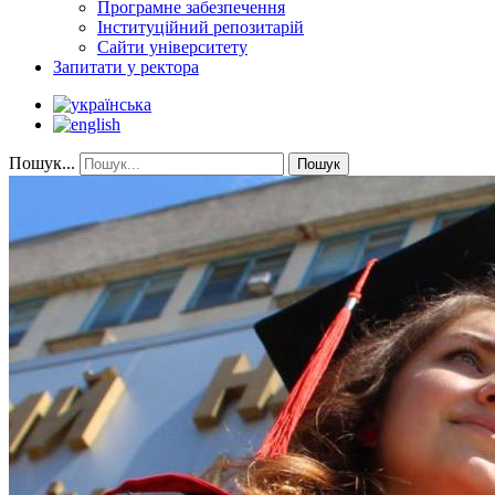
Програмне забезпечення
Інституційний репозитарій
Сайти університету
Запитати у ректора
Пошук...
Пошук