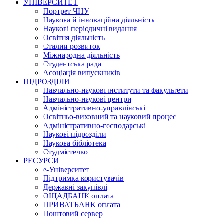
УНІВЕРСИТЕТ
Портрет ЧНУ
Наукова й інноваційна діяльність
Наукові періодичні видання
Освітня діяльність
Сталий розвиток
Міжнародна діяльність
Студентська рада
Асоціація випускників
ПІДРОЗДІЛИ
Навчально-наукові інститути та факультети
Навчально-наукові центри
Адміністративно-управлінські
Освітньо-виховний та науковий процес
Адміністративно-господарські
Наукові підрозділи
Наукова бібліотека
Студмістечко
РЕСУРСИ
е-Університет
Підтримка користувачів
Державні закупівлі
ОЩАДБАНК оплата
ПРИВАТБАНК оплата
Поштовий сервер