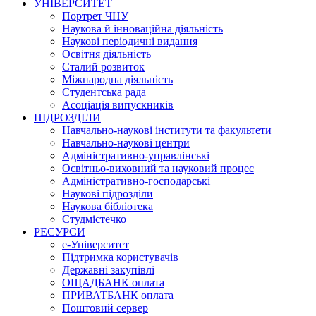
УНІВЕРСИТЕТ
Портрет ЧНУ
Наукова й інноваційна діяльність
Наукові періодичні видання
Освітня діяльність
Сталий розвиток
Міжнародна діяльність
Студентська рада
Асоціація випускників
ПІДРОЗДІЛИ
Навчально-наукові інститути та факультети
Навчально-наукові центри
Адміністративно-управлінські
Освітньо-виховний та науковий процес
Адміністративно-господарські
Наукові підрозділи
Наукова бібліотека
Студмістечко
РЕСУРСИ
е-Університет
Підтримка користувачів
Державні закупівлі
ОЩАДБАНК оплата
ПРИВАТБАНК оплата
Поштовий сервер