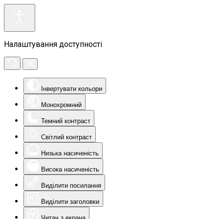
Налаштування доступності
Інвертувати кольори
Монохромний
Темний контраст
Світлий контраст
Низька насиченість
Висока насиченість
Виділити посилання
Виділити заголовки
Читач з екрана