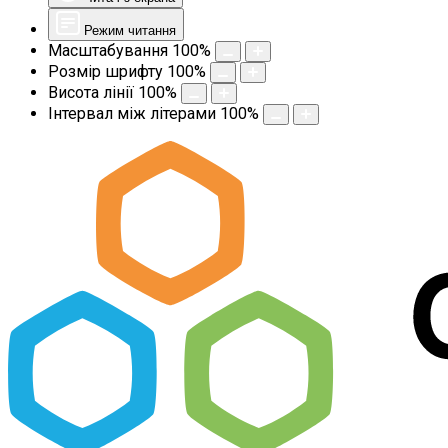
Режим читання
Масштабування
100
%
Розмір шрифту
100
%
Висота лінії
100
%
Інтервал між літерами
100
%