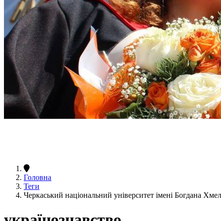
Головна
Теги
Черкаський національний університет імені Богдана Хме
українознавство