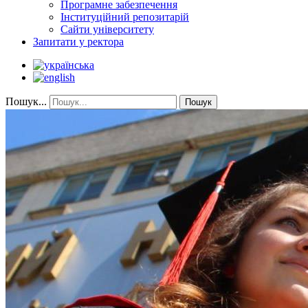
Програмне забезпечення
Інституційний репозитарій
Сайти університету
Запитати у ректора
Пошук...
Пошук