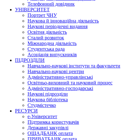
Телефонний довідник
УНІВЕРСИТЕТ
Портрет ЧНУ
Наукова й інноваційна діяльність
Наукові періодичні видання
Освітня діяльність
Сталий розвиток
Міжнародна діяльність
Студентська рада
Асоціація випускників
ПІДРОЗДІЛИ
Навчально-наукові інститути та факультети
Навчально-наукові центри
Адміністративно-управлінські
Освітньо-виховний та науковий процес
Адміністративно-господарські
Наукові підрозділи
Наукова бібліотека
Студмістечко
РЕСУРСИ
е-Університет
Підтримка користувачів
Державні закупівлі
ОЩАДБАНК оплата
ПРИВАТБАНК оплата