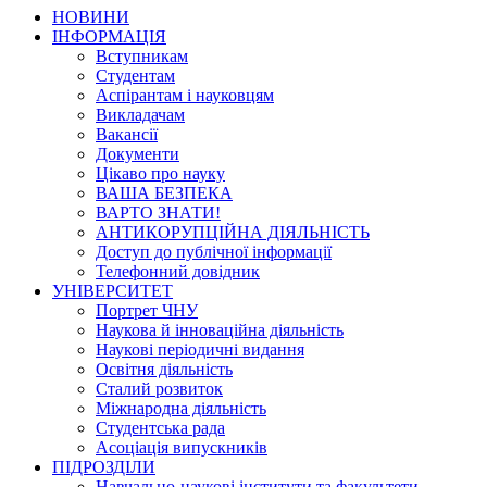
НОВИНИ
ІНФОРМАЦІЯ
Вступникам
Студентам
Аспірантам і науковцям
Викладачам
Вакансії
Документи
Цікаво про науку
ВАША БЕЗПЕКА
ВАРТО ЗНАТИ!
АНТИКОРУПЦІЙНА ДІЯЛЬНІСТЬ
Доступ до публічної інформації
Телефонний довідник
УНІВЕРСИТЕТ
Портрет ЧНУ
Наукова й інноваційна діяльність
Наукові періодичні видання
Освітня діяльність
Сталий розвиток
Міжнародна діяльність
Студентська рада
Асоціація випускників
ПІДРОЗДІЛИ
Навчально-наукові інститути та факультети