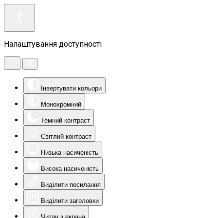
Налаштування доступності
Інвертувати кольори
Монохромний
Темний контраст
Світлий контраст
Низька насиченість
Висока насиченість
Виділити посилання
Виділити заголовки
Читач з екрана