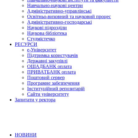
Навчально-наукові центри
Адміністративно-управлінські
Освітньо-виховний та науковий процес
Адміністративно-господарські
Наукові підрозділи
Наукова бібліотека
Студмістечко
РЕСУРСИ
е-Університет
Підтримка користувачів
Державні закупівлі
ОЩАДБАНК оплата
ПРИВАТБАНК оплата
Поштовий сервер
Програмне забезпечення
Інституційний репозитарій
Сайти університету
Запитати у ректора
НОВИНИ