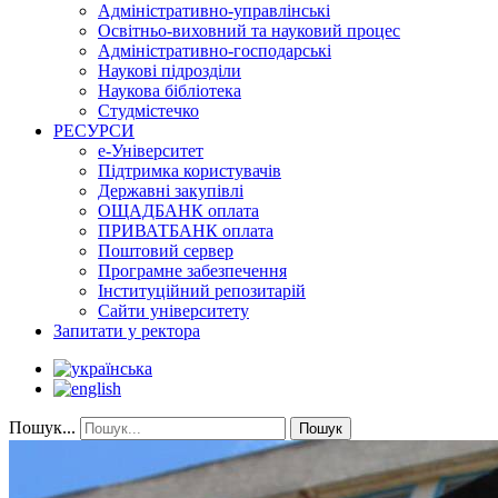
Адміністративно-управлінські
Освітньо-виховний та науковий процес
Адміністративно-господарські
Наукові підрозділи
Наукова бібліотека
Студмістечко
РЕСУРСИ
е-Університет
Підтримка користувачів
Державні закупівлі
ОЩАДБАНК оплата
ПРИВАТБАНК оплата
Поштовий сервер
Програмне забезпечення
Інституційний репозитарій
Сайти університету
Запитати у ректора
Пошук...
Пошук