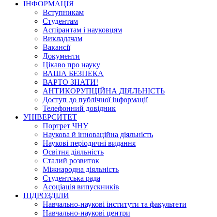
ІНФОРМАЦІЯ
Вступникам
Студентам
Аспірантам і науковцям
Викладачам
Вакансії
Документи
Цікаво про науку
ВАША БЕЗПЕКА
ВАРТО ЗНАТИ!
АНТИКОРУПЦІЙНА ДІЯЛЬНІСТЬ
Доступ до публічної інформації
Телефонний довідник
УНІВЕРСИТЕТ
Портрет ЧНУ
Наукова й інноваційна діяльність
Наукові періодичні видання
Освітня діяльність
Сталий розвиток
Міжнародна діяльність
Студентська рада
Асоціація випускників
ПІДРОЗДІЛИ
Навчально-наукові інститути та факультети
Навчально-наукові центри