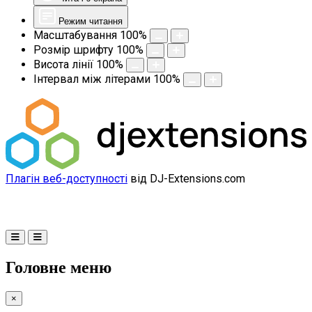
Режим читання
Масштабування
100
%
Розмір шрифту
100
%
Висота лінії
100
%
Інтервал між літерами
100
%
Плагін веб-доступності
від DJ-Extensions.com
Головне меню
×