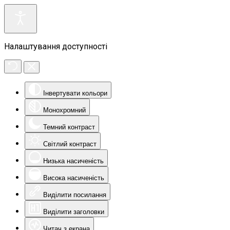
Налаштування доступності
Інвертувати кольори
Монохромний
Темний контраст
Світлий контраст
Низька насиченість
Висока насиченість
Виділити посилання
Виділити заголовки
Читач з екрана