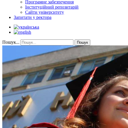
Програмне забезпечення
Інституційний репозитарій
Сайти університету
Запитати у ректора
Пошук...
Пошук