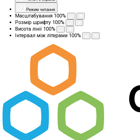
Режим читання
Масштабування
100
%
Розмір шрифту
100
%
Висота лінії
100
%
Інтервал між літерами
100
%