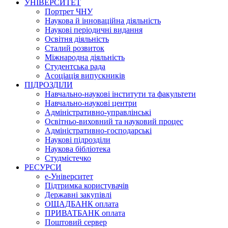
УНІВЕРСИТЕТ
Портрет ЧНУ
Наукова й інноваційна діяльність
Наукові періодичні видання
Освітня діяльність
Сталий розвиток
Міжнародна діяльність
Студентська рада
Асоціація випускників
ПІДРОЗДІЛИ
Навчально-наукові інститути та факультети
Навчально-наукові центри
Адміністративно-управлінські
Освітньо-виховний та науковий процес
Адміністративно-господарські
Наукові підрозділи
Наукова бібліотека
Студмістечко
РЕСУРСИ
е-Університет
Підтримка користувачів
Державні закупівлі
ОЩАДБАНК оплата
ПРИВАТБАНК оплата
Поштовий сервер