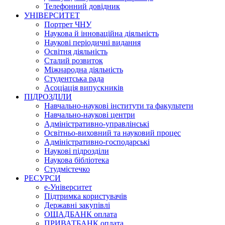
Телефонний довідник
УНІВЕРСИТЕТ
Портрет ЧНУ
Наукова й інноваційна діяльність
Наукові періодичні видання
Освітня діяльність
Сталий розвиток
Міжнародна діяльність
Студентська рада
Асоціація випускників
ПІДРОЗДІЛИ
Навчально-наукові інститути та факультети
Навчально-наукові центри
Адміністративно-управлінські
Освітньо-виховний та науковий процес
Адміністративно-господарські
Наукові підрозділи
Наукова бібліотека
Студмістечко
РЕСУРСИ
е-Університет
Підтримка користувачів
Державні закупівлі
ОЩАДБАНК оплата
ПРИВАТБАНК оплата