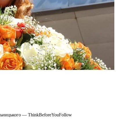
льницького — ThinkBeforeYouFollow