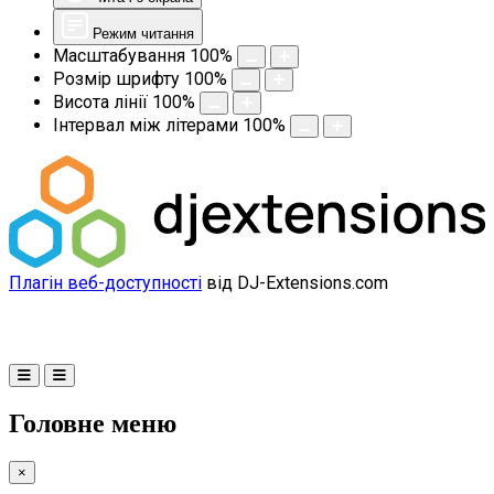
Режим читання
Масштабування
100
%
Розмір шрифту
100
%
Висота лінії
100
%
Інтервал між літерами
100
%
Плагін веб-доступності
від DJ-Extensions.com
Головне меню
×