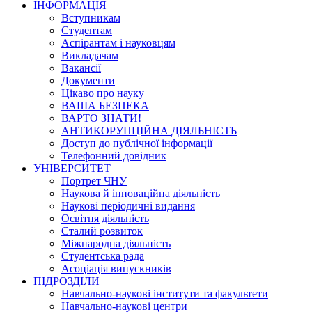
ІНФОРМАЦІЯ
Вступникам
Студентам
Аспірантам і науковцям
Викладачам
Вакансії
Документи
Цікаво про науку
ВАША БЕЗПЕКА
ВАРТО ЗНАТИ!
АНТИКОРУПЦІЙНА ДІЯЛЬНІСТЬ
Доступ до публічної інформації
Телефонний довідник
УНІВЕРСИТЕТ
Портрет ЧНУ
Наукова й інноваційна діяльність
Наукові періодичні видання
Освітня діяльність
Сталий розвиток
Міжнародна діяльність
Студентська рада
Асоціація випускників
ПІДРОЗДІЛИ
Навчально-наукові інститути та факультети
Навчально-наукові центри