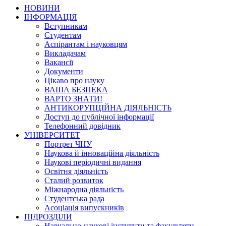
НОВИНИ
ІНФОРМАЦІЯ
Вступникам
Студентам
Аспірантам і науковцям
Викладачам
Вакансії
Документи
Цікаво про науку
ВАША БЕЗПЕКА
ВАРТО ЗНАТИ!
АНТИКОРУПЦІЙНА ДІЯЛЬНІСТЬ
Доступ до публічної інформації
Телефонний довідник
УНІВЕРСИТЕТ
Портрет ЧНУ
Наукова й інноваційна діяльність
Наукові періодичні видання
Освітня діяльність
Сталий розвиток
Міжнародна діяльність
Студентська рада
Асоціація випускників
ПІДРОЗДІЛИ
Навчально-наукові інститути та факультети