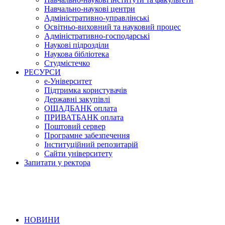
Навчально-наукові центри
Адміністративно-управлінські
Освітньо-виховний та науковий процес
Адміністративно-господарські
Наукові підрозділи
Наукова бібліотека
Студмістечко
РЕСУРСИ
е-Університет
Підтримка користувачів
Державні закупівлі
ОЩАДБАНК оплата
ПРИВАТБАНК оплата
Поштовий сервер
Програмне забезпечення
Інституційний репозитарій
Сайти університету
Запитати у ректора
НОВИНИ