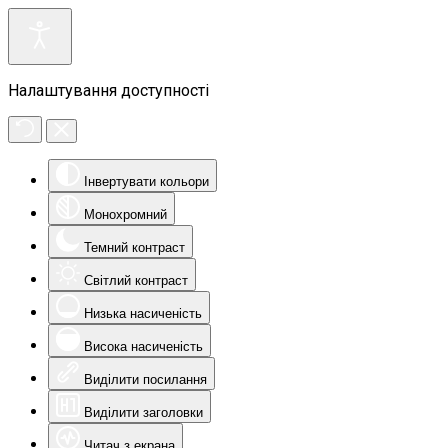
Налаштування доступності
Інвертувати кольори
Монохромний
Темний контраст
Світлий контраст
Низька насиченість
Висока насиченість
Виділити посилання
Виділити заголовки
Читач з екрана