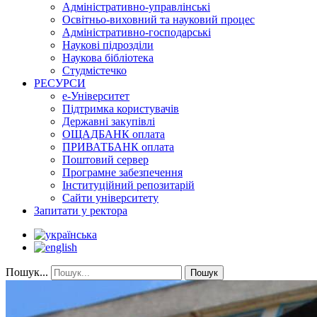
Адміністративно-управлінські
Освітньо-виховний та науковий процес
Адміністративно-господарські
Наукові підрозділи
Наукова бібліотека
Студмістечко
РЕСУРСИ
е-Університет
Підтримка користувачів
Державні закупівлі
ОЩАДБАНК оплата
ПРИВАТБАНК оплата
Поштовий сервер
Програмне забезпечення
Інституційний репозитарій
Сайти університету
Запитати у ректора
Пошук...
Пошук