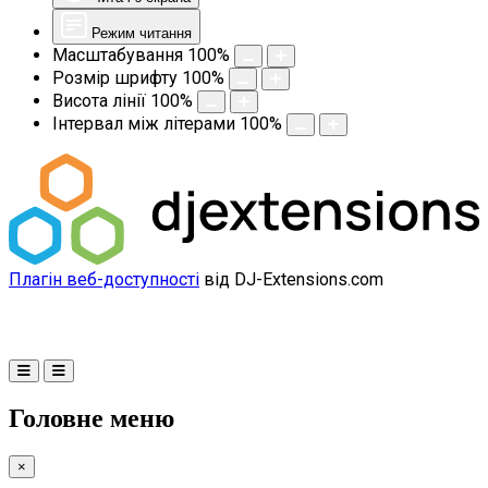
Режим читання
Масштабування
100
%
Розмір шрифту
100
%
Висота лінії
100
%
Інтервал між літерами
100
%
Плагін веб-доступності
від DJ-Extensions.com
Головне меню
×