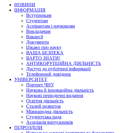
НОВИНИ
ІНФОРМАЦІЯ
Вступникам
Студентам
Аспірантам і науковцям
Викладачам
Вакансії
Документи
Цікаво про науку
ВАША БЕЗПЕКА
ВАРТО ЗНАТИ!
АНТИКОРУПЦІЙНА ДІЯЛЬНІСТЬ
Доступ до публічної інформації
Телефонний довідник
УНІВЕРСИТЕТ
Портрет ЧНУ
Наукова й інноваційна діяльність
Наукові періодичні видання
Освітня діяльність
Сталий розвиток
Міжнародна діяльність
Студентська рада
Асоціація випускників
ПІДРОЗДІЛИ
Навчально-наукові інститути та факультети