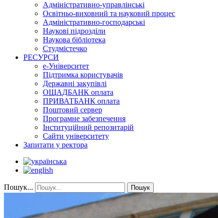
Адміністративно-управлінські
Освітньо-виховний та науковий процес
Адміністративно-господарські
Наукові підрозділи
Наукова бібліотека
Студмістечко
РЕСУРСИ
е-Університет
Підтримка користувачів
Державні закупівлі
ОЩАДБАНК оплата
ПРИВАТБАНК оплата
Поштовий сервер
Програмне забезпечення
Інституційний репозитарій
Сайти університету
Запитати у ректора
Пошук...
Пошук