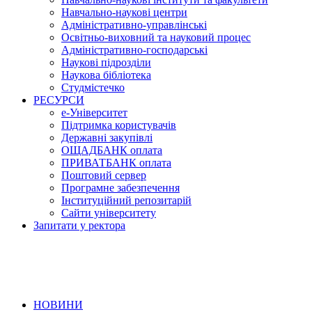
Навчально-наукові центри
Адміністративно-управлінські
Освітньо-виховний та науковий процес
Адміністративно-господарські
Наукові підрозділи
Наукова бібліотека
Студмістечко
РЕСУРСИ
е-Університет
Підтримка користувачів
Державні закупівлі
ОЩАДБАНК оплата
ПРИВАТБАНК оплата
Поштовий сервер
Програмне забезпечення
Інституційний репозитарій
Сайти університету
Запитати у ректора
НОВИНИ