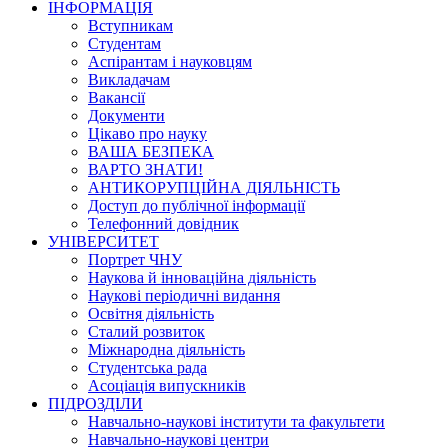
ІНФОРМАЦІЯ
Вступникам
Студентам
Аспірантам і науковцям
Викладачам
Вакансії
Документи
Цікаво про науку
ВАША БЕЗПЕКА
ВАРТО ЗНАТИ!
АНТИКОРУПЦІЙНА ДІЯЛЬНІСТЬ
Доступ до публічної інформації
Телефонний довідник
УНІВЕРСИТЕТ
Портрет ЧНУ
Наукова й інноваційна діяльність
Наукові періодичні видання
Освітня діяльність
Сталий розвиток
Міжнародна діяльність
Студентська рада
Асоціація випускників
ПІДРОЗДІЛИ
Навчально-наукові інститути та факультети
Навчально-наукові центри