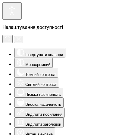
Налаштування доступності
Інвертувати кольори
Монохромний
Темний контраст
Світлий контраст
Низька насиченість
Висока насиченість
Виділити посилання
Виділити заголовки
Читач з екрана