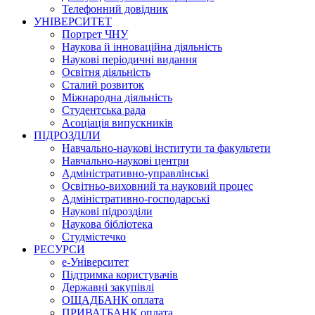
Телефонний довідник
УНІВЕРСИТЕТ
Портрет ЧНУ
Наукова й інноваційна діяльність
Наукові періодичні видання
Освітня діяльність
Сталий розвиток
Міжнародна діяльність
Студентська рада
Асоціація випускників
ПІДРОЗДІЛИ
Навчально-наукові інститути та факультети
Навчально-наукові центри
Адміністративно-управлінські
Освітньо-виховний та науковий процес
Адміністративно-господарські
Наукові підрозділи
Наукова бібліотека
Студмістечко
РЕСУРСИ
е-Університет
Підтримка користувачів
Державні закупівлі
ОЩАДБАНК оплата
ПРИВАТБАНК оплата