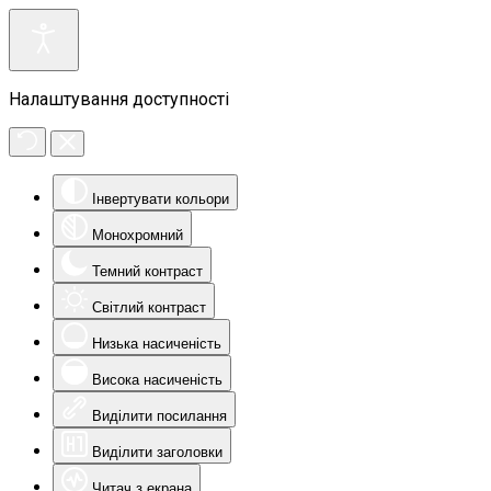
Налаштування доступності
Інвертувати кольори
Монохромний
Темний контраст
Світлий контраст
Низька насиченість
Висока насиченість
Виділити посилання
Виділити заголовки
Читач з екрана