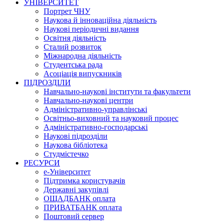
УНІВЕРСИТЕТ
Портрет ЧНУ
Наукова й інноваційна діяльність
Наукові періодичні видання
Освітня діяльність
Сталий розвиток
Міжнародна діяльність
Студентська рада
Асоціація випускників
ПІДРОЗДІЛИ
Навчально-наукові інститути та факультети
Навчально-наукові центри
Адміністративно-управлінські
Освітньо-виховний та науковий процес
Адміністративно-господарські
Наукові підрозділи
Наукова бібліотека
Студмістечко
РЕСУРСИ
е-Університет
Підтримка користувачів
Державні закупівлі
ОЩАДБАНК оплата
ПРИВАТБАНК оплата
Поштовий сервер