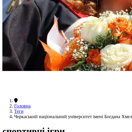
Головна
Теги
Черкаський національний університет імені Богдана Хме
спортивні ігри