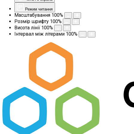
Режим читання
Масштабування
100
%
Розмір шрифту
100
%
Висота лінії
100
%
Інтервал між літерами
100
%