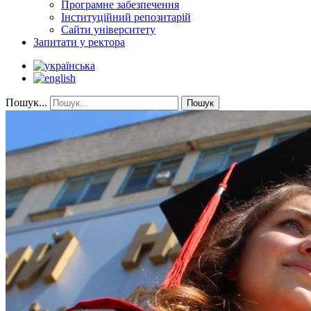
Програмне забезпечення
Інституційний репозитарій
Сайти університету
Запитати у ректора
Пошук...
Пошук