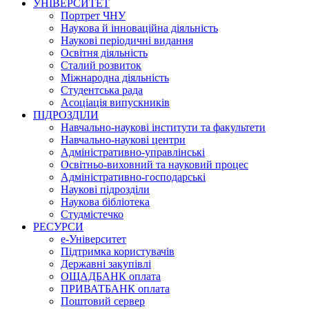
УНІВЕРСИТЕТ
Портрет ЧНУ
Наукова й інноваційна діяльність
Наукові періодичні видання
Освітня діяльність
Сталий розвиток
Міжнародна діяльність
Студентська рада
Асоціація випускників
ПІДРОЗДІЛИ
Навчально-наукові інститути та факультети
Навчально-наукові центри
Адміністративно-управлінські
Освітньо-виховний та науковий процес
Адміністративно-господарські
Наукові підрозділи
Наукова бібліотека
Студмістечко
РЕСУРСИ
е-Університет
Підтримка користувачів
Державні закупівлі
ОЩАДБАНК оплата
ПРИВАТБАНК оплата
Поштовий сервер