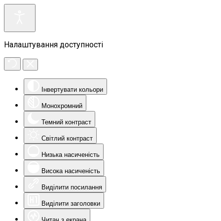
Налаштування доступності
Інвертувати кольори
Монохромний
Темний контраст
Світлий контраст
Низька насиченість
Висока насиченість
Виділити посилання
Виділити заголовки
Читач з екрана