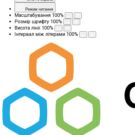
Режим читання
Масштабування
100
%
Розмір шрифту
100
%
Висота лінії
100
%
Інтервал між літерами
100
%