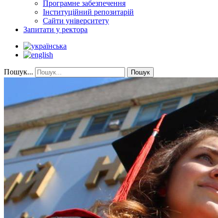
Програмне забезпечення
Інституційний репозитарій
Сайти університету
Запитати у ректора
Пошук...
Пошук