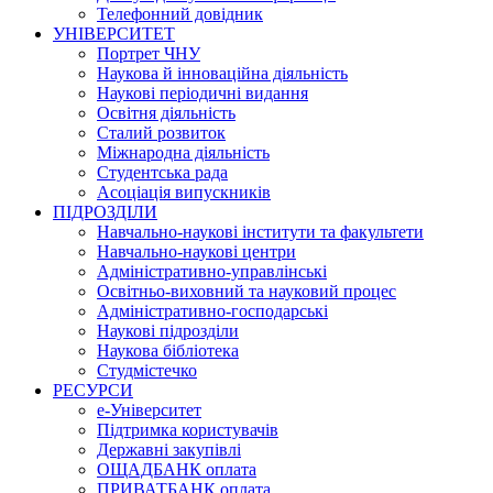
Телефонний довідник
УНІВЕРСИТЕТ
Портрет ЧНУ
Наукова й інноваційна діяльність
Наукові періодичні видання
Освітня діяльність
Сталий розвиток
Міжнародна діяльність
Студентська рада
Асоціація випускників
ПІДРОЗДІЛИ
Навчально-наукові інститути та факультети
Навчально-наукові центри
Адміністративно-управлінські
Освітньо-виховний та науковий процес
Адміністративно-господарські
Наукові підрозділи
Наукова бібліотека
Студмістечко
РЕСУРСИ
е-Університет
Підтримка користувачів
Державні закупівлі
ОЩАДБАНК оплата
ПРИВАТБАНК оплата