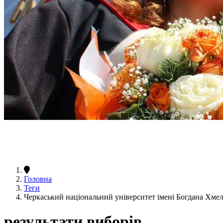
Головна
Теги
Черкаський національний університет імені Богдана Хме
результати виборів