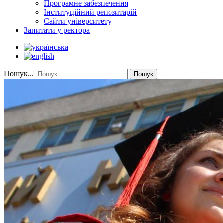
Програмне забезпечення
Інституційний репозитарій
Сайти університету
Запитати у ректора
Пошук...
Пошук