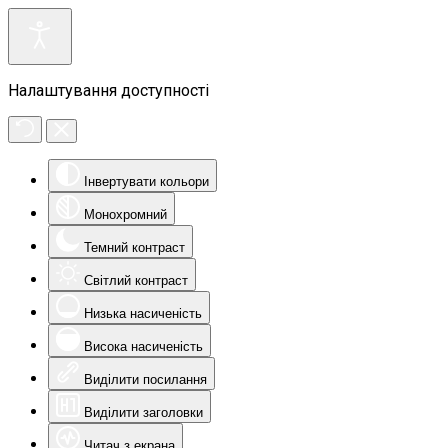
Налаштування доступності
Інвертувати кольори
Монохромний
Темний контраст
Світлий контраст
Низька насиченість
Висока насиченість
Виділити посилання
Виділити заголовки
Читач з екрана