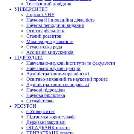
Телефонний довідник
УНІВЕРСИТЕТ
Портрет ЧНУ
Наукова й інноваційна діяльність
Наукові періодичні видання
Освітня діяльність
Сталий розвиток
Міжнародна діяльність
Студентська рада
Асоціація випускників
ПІДРОЗДІЛИ
Навчально-наукові інститути та факультети
Навчально-наукові центри
Адміністративно-управлінські
Освітньо-виховний та науковий процес
Адміністративно-господарські
Наукові підрозділи
Наукова бібліотека
Студмістечко
РЕСУРСИ
е-Університет
Підтримка користувачів
Державні закупівлі
ОЩАДБАНК оплата
ПРИВАТБАНК оплата