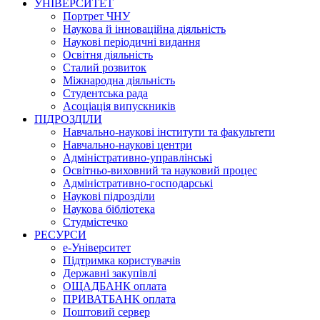
УНІВЕРСИТЕТ
Портрет ЧНУ
Наукова й інноваційна діяльність
Наукові періодичні видання
Освітня діяльність
Сталий розвиток
Міжнародна діяльність
Студентська рада
Асоціація випускників
ПІДРОЗДІЛИ
Навчально-наукові інститути та факультети
Навчально-наукові центри
Адміністративно-управлінські
Освітньо-виховний та науковий процес
Адміністративно-господарські
Наукові підрозділи
Наукова бібліотека
Студмістечко
РЕСУРСИ
е-Університет
Підтримка користувачів
Державні закупівлі
ОЩАДБАНК оплата
ПРИВАТБАНК оплата
Поштовий сервер