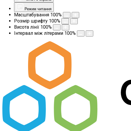
Режим читання
Масштабування
100
%
Розмір шрифту
100
%
Висота лінії
100
%
Інтервал між літерами
100
%