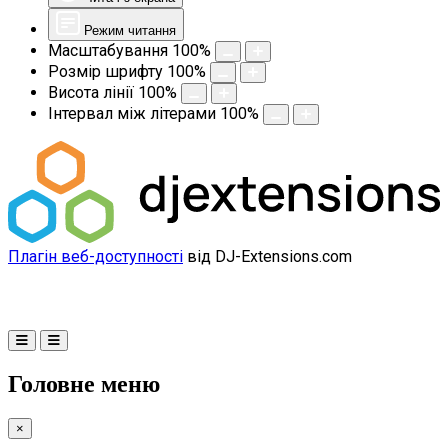
Режим читання
Масштабування
100
%
Розмір шрифту
100
%
Висота лінії
100
%
Інтервал між літерами
100
%
Плагін веб-доступності
від DJ-Extensions.com
Головне меню
×