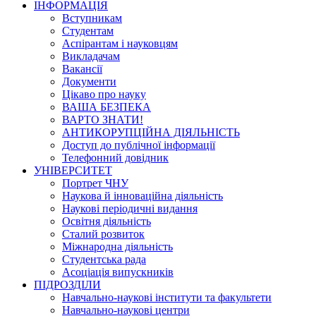
ІНФОРМАЦІЯ
Вступникам
Студентам
Аспірантам і науковцям
Викладачам
Вакансії
Документи
Цікаво про науку
ВАША БЕЗПЕКА
ВАРТО ЗНАТИ!
АНТИКОРУПЦІЙНА ДІЯЛЬНІСТЬ
Доступ до публічної інформації
Телефонний довідник
УНІВЕРСИТЕТ
Портрет ЧНУ
Наукова й інноваційна діяльність
Наукові періодичні видання
Освітня діяльність
Сталий розвиток
Міжнародна діяльність
Студентська рада
Асоціація випускників
ПІДРОЗДІЛИ
Навчально-наукові інститути та факультети
Навчально-наукові центри