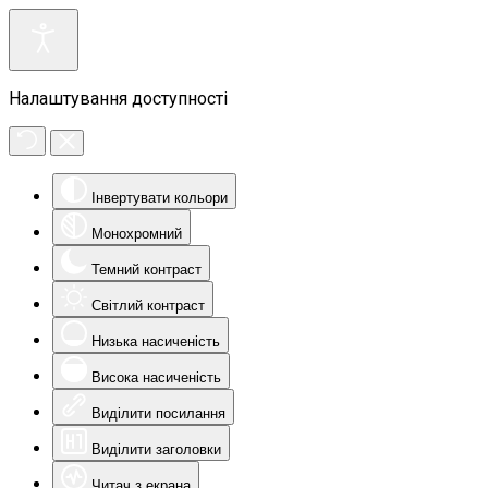
Налаштування доступності
Інвертувати кольори
Монохромний
Темний контраст
Світлий контраст
Низька насиченість
Висока насиченість
Виділити посилання
Виділити заголовки
Читач з екрана