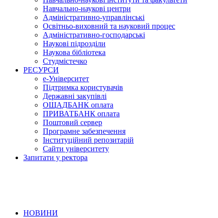
Навчально-наукові центри
Адміністративно-управлінські
Освітньо-виховний та науковий процес
Адміністративно-господарські
Наукові підрозділи
Наукова бібліотека
Студмістечко
РЕСУРСИ
е-Університет
Підтримка користувачів
Державні закупівлі
ОЩАДБАНК оплата
ПРИВАТБАНК оплата
Поштовий сервер
Програмне забезпечення
Інституційний репозитарій
Сайти університету
Запитати у ректора
НОВИНИ