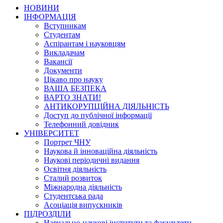
НОВИНИ
ІНФОРМАЦІЯ
Вступникам
Студентам
Аспірантам і науковцям
Викладачам
Вакансії
Документи
Цікаво про науку
ВАША БЕЗПЕКА
ВАРТО ЗНАТИ!
АНТИКОРУПЦІЙНА ДІЯЛЬНІСТЬ
Доступ до публічної інформації
Телефонний довідник
УНІВЕРСИТЕТ
Портрет ЧНУ
Наукова й інноваційна діяльність
Наукові періодичні видання
Освітня діяльність
Сталий розвиток
Міжнародна діяльність
Студентська рада
Асоціація випускників
ПІДРОЗДІЛИ
Навчально-наукові інститути та факультети