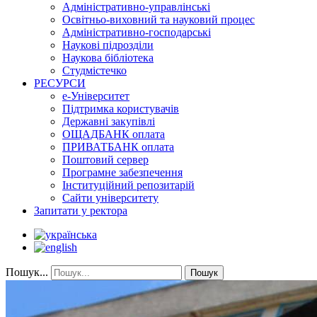
Адміністративно-управлінські
Освітньо-виховний та науковий процес
Адміністративно-господарські
Наукові підрозділи
Наукова бібліотека
Студмістечко
РЕСУРСИ
е-Університет
Підтримка користувачів
Державні закупівлі
ОЩАДБАНК оплата
ПРИВАТБАНК оплата
Поштовий сервер
Програмне забезпечення
Інституційний репозитарій
Сайти університету
Запитати у ректора
Пошук...
Пошук