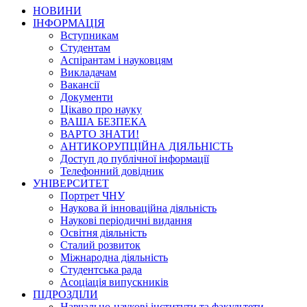
НОВИНИ
ІНФОРМАЦІЯ
Вступникам
Студентам
Аспірантам і науковцям
Викладачам
Вакансії
Документи
Цікаво про науку
ВАША БЕЗПЕКА
ВАРТО ЗНАТИ!
АНТИКОРУПЦІЙНА ДІЯЛЬНІСТЬ
Доступ до публічної інформації
Телефонний довідник
УНІВЕРСИТЕТ
Портрет ЧНУ
Наукова й інноваційна діяльність
Наукові періодичні видання
Освітня діяльність
Сталий розвиток
Міжнародна діяльність
Студентська рада
Асоціація випускників
ПІДРОЗДІЛИ
Навчально-наукові інститути та факультети