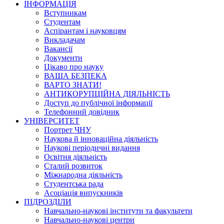
ІНФОРМАЦІЯ
Вступникам
Студентам
Аспірантам і науковцям
Викладачам
Вакансії
Документи
Цікаво про науку
ВАША БЕЗПЕКА
ВАРТО ЗНАТИ!
АНТИКОРУПЦІЙНА ДІЯЛЬНІСТЬ
Доступ до публічної інформації
Телефонний довідник
УНІВЕРСИТЕТ
Портрет ЧНУ
Наукова й інноваційна діяльність
Наукові періодичні видання
Освітня діяльність
Сталий розвиток
Міжнародна діяльність
Студентська рада
Асоціація випускників
ПІДРОЗДІЛИ
Навчально-наукові інститути та факультети
Навчально-наукові центри