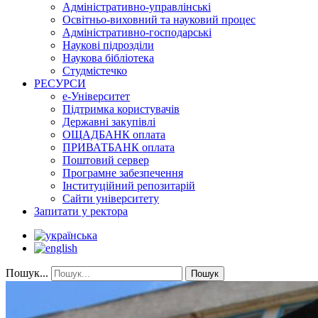
Адміністративно-управлінські
Освітньо-виховний та науковий процес
Адміністративно-господарські
Наукові підрозділи
Наукова бібліотека
Студмістечко
РЕСУРСИ
е-Університет
Підтримка користувачів
Державні закупівлі
ОЩАДБАНК оплата
ПРИВАТБАНК оплата
Поштовий сервер
Програмне забезпечення
Інституційний репозитарій
Сайти університету
Запитати у ректора
Пошук...
Пошук