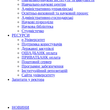
Навчально-наукові центри
Адміністративно-управлінські
Освітньо-виховний та науковий процес
Адміністративно-господарські
Наукові підрозділи
Наукова бібліотека
Студмістечко
РЕСУРСИ
е-Університет
Підтримка користувачів
Державні закупівлі
ОЩАДБАНК оплата
ПРИВАТБАНК оплата
Поштовий сервер
Програмне забезпечення
Інституційний репозитарій
Сайти університету
Запитати у ректора
НОВИНИ