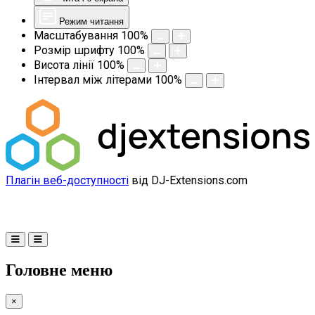
Режим читання
Масштабування
100
%
Розмір шрифту
100
%
Висота лінії
100
%
Інтервал між літерами
100
%
Плагін веб-доступності
від DJ-Extensions.com
Головне меню
×