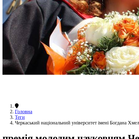
Головна
Теги
Черкаський національний університет імені Богдана Хм
премія молодим науковцям Ч