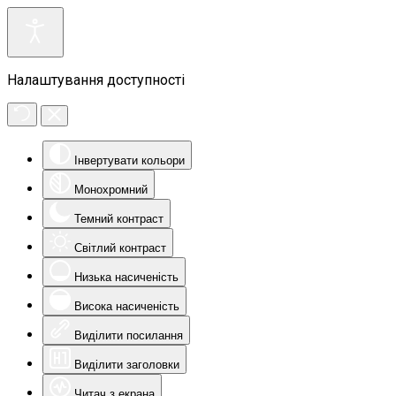
Налаштування доступності
Інвертувати кольори
Монохромний
Темний контраст
Світлий контраст
Низька насиченість
Висока насиченість
Виділити посилання
Виділити заголовки
Читач з екрана