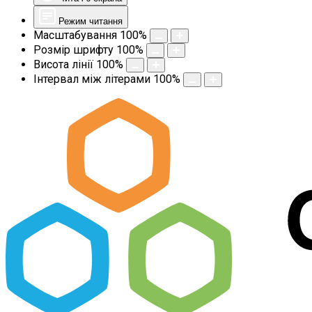
Режим читання
Масштабування
100
%
Розмір шрифту
100
%
Висота лінії
100
%
Інтервал між літерами
100
%