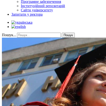
Програмне забезпечення
Інституційний репозитарій
Сайти університету
Запитати у ректора
Пошук...
Пошук