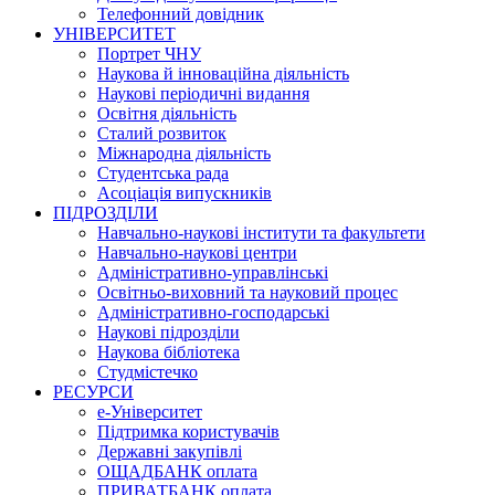
Телефонний довідник
УНІВЕРСИТЕТ
Портрет ЧНУ
Наукова й інноваційна діяльність
Наукові періодичні видання
Освітня діяльність
Сталий розвиток
Міжнародна діяльність
Студентська рада
Асоціація випускників
ПІДРОЗДІЛИ
Навчально-наукові інститути та факультети
Навчально-наукові центри
Адміністративно-управлінські
Освітньо-виховний та науковий процес
Адміністративно-господарські
Наукові підрозділи
Наукова бібліотека
Студмістечко
РЕСУРСИ
е-Університет
Підтримка користувачів
Державні закупівлі
ОЩАДБАНК оплата
ПРИВАТБАНК оплата