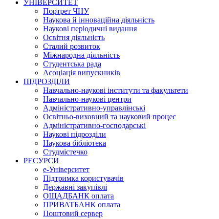
УНІВЕРСИТЕТ
Портрет ЧНУ
Наукова й інноваційна діяльність
Наукові періодичні видання
Освітня діяльність
Сталий розвиток
Міжнародна діяльність
Студентська рада
Асоціація випускників
ПІДРОЗДІЛИ
Навчально-наукові інститути та факультети
Навчально-наукові центри
Адміністративно-управлінські
Освітньо-виховний та науковий процес
Адміністративно-господарські
Наукові підрозділи
Наукова бібліотека
Студмістечко
РЕСУРСИ
е-Університет
Підтримка користувачів
Державні закупівлі
ОЩАДБАНК оплата
ПРИВАТБАНК оплата
Поштовий сервер