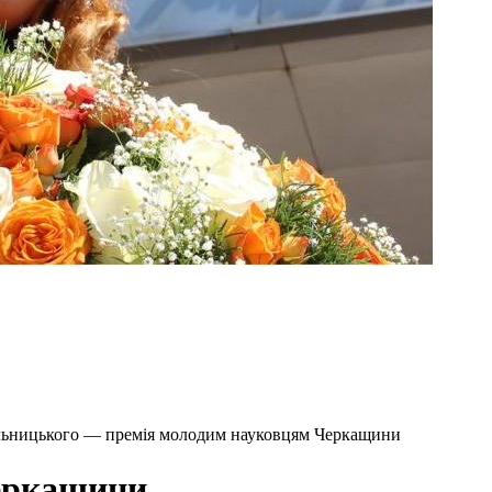
ельницького — премія молодим науковцям Черкащини
еркащини