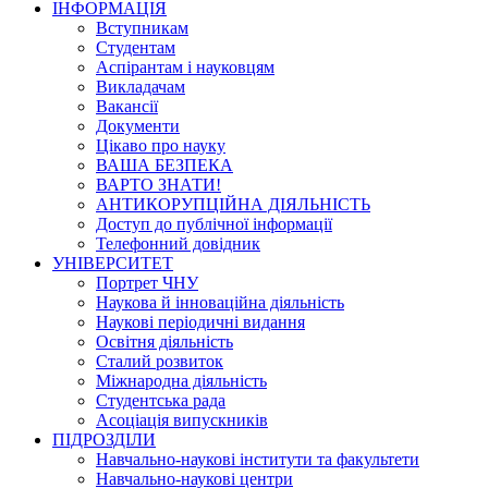
ІНФОРМАЦІЯ
Вступникам
Студентам
Аспірантам і науковцям
Викладачам
Вакансії
Документи
Цікаво про науку
ВАША БЕЗПЕКА
ВАРТО ЗНАТИ!
АНТИКОРУПЦІЙНА ДІЯЛЬНІСТЬ
Доступ до публічної інформації
Телефонний довідник
УНІВЕРСИТЕТ
Портрет ЧНУ
Наукова й інноваційна діяльність
Наукові періодичні видання
Освітня діяльність
Сталий розвиток
Міжнародна діяльність
Студентська рада
Асоціація випускників
ПІДРОЗДІЛИ
Навчально-наукові інститути та факультети
Навчально-наукові центри