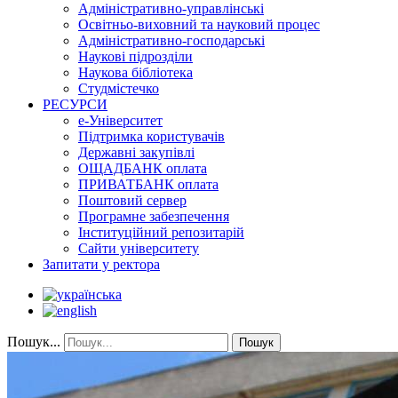
Адміністративно-управлінські
Освітньо-виховний та науковий процес
Адміністративно-господарські
Наукові підрозділи
Наукова бібліотека
Студмістечко
РЕСУРСИ
е-Університет
Підтримка користувачів
Державні закупівлі
ОЩАДБАНК оплата
ПРИВАТБАНК оплата
Поштовий сервер
Програмне забезпечення
Інституційний репозитарій
Сайти університету
Запитати у ректора
Пошук...
Пошук