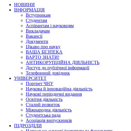
НОВИНИ
ІНФОРМАЦІЯ
Вступникам
Студентам
Аспірантам і науковцям
Викладачам
Вакансії
Документи
Цікаво про науку
ВАША БЕЗПЕКА
ВАРТО ЗНАТИ!
АНТИКОРУПЦІЙНА ДІЯЛЬНІСТЬ
Доступ до публічної інформації
Телефонний довідник
УНІВЕРСИТЕТ
Портрет ЧНУ
Наукова й інноваційна діяльність
Наукові періодичні видання
Освітня діяльність
Сталий розвиток
Міжнародна діяльність
Студентська рада
Асоціація випускників
ПІДРОЗДІЛИ
Навчально-наукові інститути та факультети