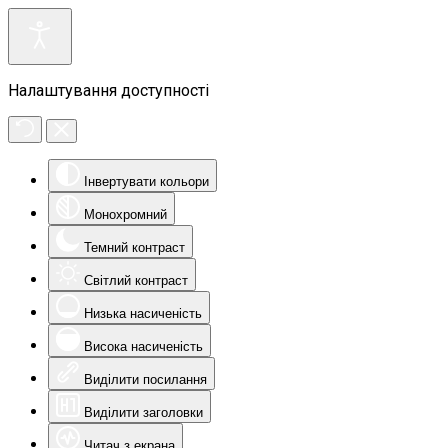
Налаштування доступності
Інвертувати кольори
Монохромний
Темний контраст
Світлий контраст
Низька насиченість
Висока насиченість
Виділити посилання
Виділити заголовки
Читач з екрана