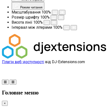
Режим читання
Масштабування
100
%
Розмір шрифту
100
%
Висота лінії
100
%
Інтервал між літерами
100
%
Плагін веб-доступності
від DJ-Extensions.com
Головне меню
×