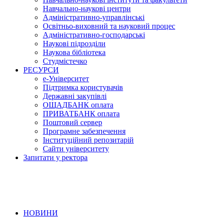
Навчально-наукові центри
Адміністративно-управлінські
Освітньо-виховний та науковий процес
Адміністративно-господарські
Наукові підрозділи
Наукова бібліотека
Студмістечко
РЕСУРСИ
е-Університет
Підтримка користувачів
Державні закупівлі
ОЩАДБАНК оплата
ПРИВАТБАНК оплата
Поштовий сервер
Програмне забезпечення
Інституційний репозитарій
Сайти університету
Запитати у ректора
НОВИНИ