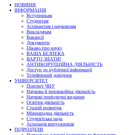
НОВИНИ
ІНФОРМАЦІЯ
Вступникам
Студентам
Аспірантам і науковцям
Викладачам
Вакансії
Документи
Цікаво про науку
ВАША БЕЗПЕКА
ВАРТО ЗНАТИ!
АНТИКОРУПЦІЙНА ДІЯЛЬНІСТЬ
Доступ до публічної інформації
Телефонний довідник
УНІВЕРСИТЕТ
Портрет ЧНУ
Наукова й інноваційна діяльність
Наукові періодичні видання
Освітня діяльність
Сталий розвиток
Міжнародна діяльність
Студентська рада
Асоціація випускників
ПІДРОЗДІЛИ
Навчально-наукові інститути та факультети