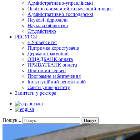
Адміністративно-управлінські
Освітньо-виховний та науковий процес
Адміністративно-господарські
Наукові підрозділи
Наукова бібліотека
Студмістечко
РЕСУРСИ
е-Університет
Підтримка користувачів
Державні закупівлі
ОЩАДБАНК оплата
ПРИВАТБАНК оплата
Поштовий сервер
Програмне забезпечення
Інституційний репозитарій
Сайти університету
Запитати у ректора
Пошук...
Пошук