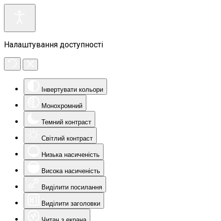
Налаштування доступності
Інвертувати кольори
Монохромний
Темний контраст
Світлий контраст
Низька насиченість
Висока насиченість
Виділити посилання
Виділити заголовки
Читач з екрана