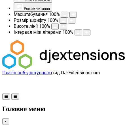
Режим читання
Масштабування
100
%
Розмір шрифту
100
%
Висота лінії
100
%
Інтервал між літерами
100
%
Плагін веб-доступності
від DJ-Extensions.com
Головне меню
×