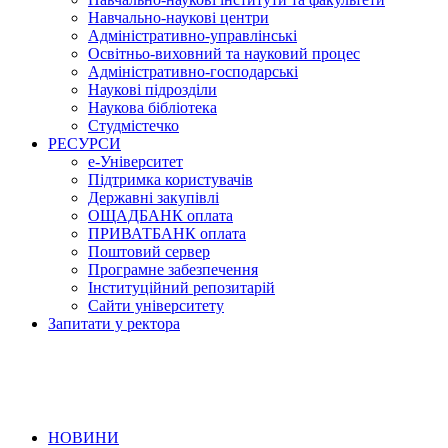
Навчально-наукові центри
Адміністративно-управлінські
Освітньо-виховний та науковий процес
Адміністративно-господарські
Наукові підрозділи
Наукова бібліотека
Студмістечко
РЕСУРСИ
е-Університет
Підтримка користувачів
Державні закупівлі
ОЩАДБАНК оплата
ПРИВАТБАНК оплата
Поштовий сервер
Програмне забезпечення
Інституційний репозитарій
Сайти університету
Запитати у ректора
НОВИНИ