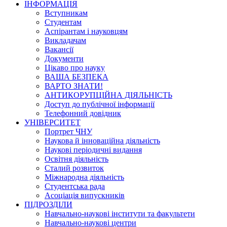
ІНФОРМАЦІЯ
Вступникам
Студентам
Аспірантам і науковцям
Викладачам
Вакансії
Документи
Цікаво про науку
ВАША БЕЗПЕКА
ВАРТО ЗНАТИ!
АНТИКОРУПЦІЙНА ДІЯЛЬНІСТЬ
Доступ до публічної інформації
Телефонний довідник
УНІВЕРСИТЕТ
Портрет ЧНУ
Наукова й інноваційна діяльність
Наукові періодичні видання
Освітня діяльність
Сталий розвиток
Міжнародна діяльність
Студентська рада
Асоціація випускників
ПІДРОЗДІЛИ
Навчально-наукові інститути та факультети
Навчально-наукові центри