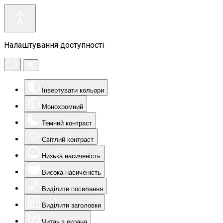
Налаштування доступності
Інвертувати кольори
Монохромний
Темний контраст
Світлий контраст
Низька насиченість
Висока насиченість
Виділити посилання
Виділити заголовки
Читач з екрана