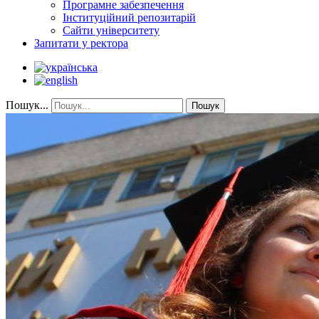
Програмне забезпечення
Інституційний репозитарій
Сайти університету
Запитати у ректора
Пошук...
Пошук