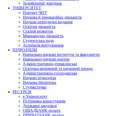
Телефонний довідник
УНІВЕРСИТЕТ
Портрет ЧНУ
Наукова й інноваційна діяльність
Наукові періодичні видання
Освітня діяльність
Сталий розвиток
Міжнародна діяльність
Студентська рада
Асоціація випускників
ПІДРОЗДІЛИ
Навчально-наукові інститути та факультети
Навчально-наукові центри
Адміністративно-управлінські
Освітньо-виховний та науковий процес
Адміністративно-господарські
Наукові підрозділи
Наукова бібліотека
Студмістечко
РЕСУРСИ
е-Університет
Підтримка користувачів
Державні закупівлі
ОЩАДБАНК оплата
ПРИВАТБАНК оплата