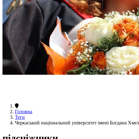
Головна
Теги
Черкаський національний університет імені Богдана Хм
підсніжники