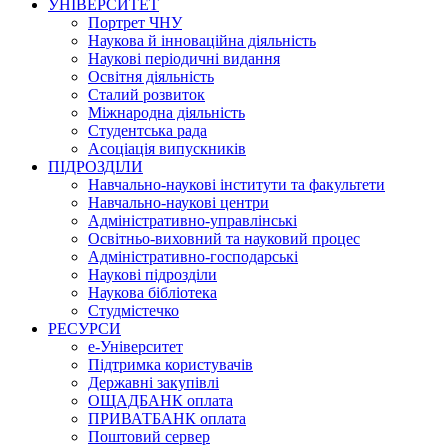
УНІВЕРСИТЕТ
Портрет ЧНУ
Наукова й інноваційна діяльність
Наукові періодичні видання
Освітня діяльність
Сталий розвиток
Міжнародна діяльність
Студентська рада
Асоціація випускників
ПІДРОЗДІЛИ
Навчально-наукові інститути та факультети
Навчально-наукові центри
Адміністративно-управлінські
Освітньо-виховний та науковий процес
Адміністративно-господарські
Наукові підрозділи
Наукова бібліотека
Студмістечко
РЕСУРСИ
е-Університет
Підтримка користувачів
Державні закупівлі
ОЩАДБАНК оплата
ПРИВАТБАНК оплата
Поштовий сервер