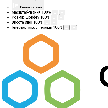
Режим читання
Масштабування
100
%
Розмір шрифту
100
%
Висота лінії
100
%
Інтервал між літерами
100
%