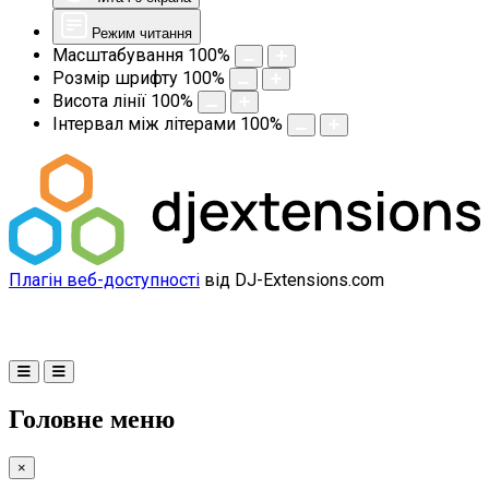
Режим читання
Масштабування
100
%
Розмір шрифту
100
%
Висота лінії
100
%
Інтервал між літерами
100
%
Плагін веб-доступності
від DJ-Extensions.com
Головне меню
×