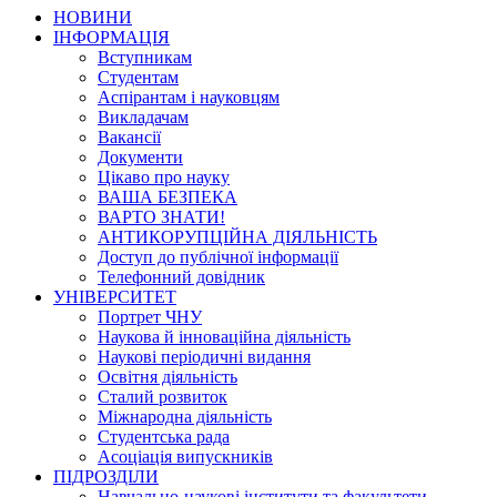
НОВИНИ
ІНФОРМАЦІЯ
Вступникам
Студентам
Аспірантам і науковцям
Викладачам
Вакансії
Документи
Цікаво про науку
ВАША БЕЗПЕКА
ВАРТО ЗНАТИ!
АНТИКОРУПЦІЙНА ДІЯЛЬНІСТЬ
Доступ до публічної інформації
Телефонний довідник
УНІВЕРСИТЕТ
Портрет ЧНУ
Наукова й інноваційна діяльність
Наукові періодичні видання
Освітня діяльність
Сталий розвиток
Міжнародна діяльність
Студентська рада
Асоціація випускників
ПІДРОЗДІЛИ
Навчально-наукові інститути та факультети