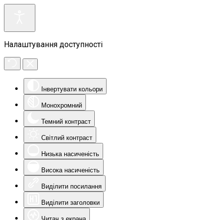
Налаштування доступності
Інвертувати кольори
Монохромний
Темний контраст
Світлий контраст
Низька насиченість
Висока насиченість
Виділити посилання
Виділити заголовки
Читач з екрана