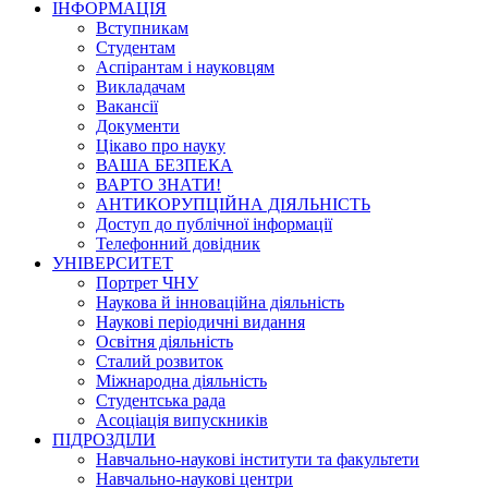
ІНФОРМАЦІЯ
Вступникам
Студентам
Аспірантам і науковцям
Викладачам
Вакансії
Документи
Цікаво про науку
ВАША БЕЗПЕКА
ВАРТО ЗНАТИ!
АНТИКОРУПЦІЙНА ДІЯЛЬНІСТЬ
Доступ до публічної інформації
Телефонний довідник
УНІВЕРСИТЕТ
Портрет ЧНУ
Наукова й інноваційна діяльність
Наукові періодичні видання
Освітня діяльність
Сталий розвиток
Міжнародна діяльність
Студентська рада
Асоціація випускників
ПІДРОЗДІЛИ
Навчально-наукові інститути та факультети
Навчально-наукові центри