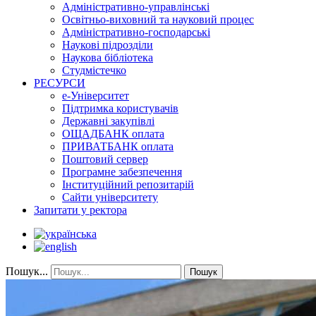
Адміністративно-управлінські
Освітньо-виховний та науковий процес
Адміністративно-господарські
Наукові підрозділи
Наукова бібліотека
Студмістечко
РЕСУРСИ
е-Університет
Підтримка користувачів
Державні закупівлі
ОЩАДБАНК оплата
ПРИВАТБАНК оплата
Поштовий сервер
Програмне забезпечення
Інституційний репозитарій
Сайти університету
Запитати у ректора
Пошук...
Пошук