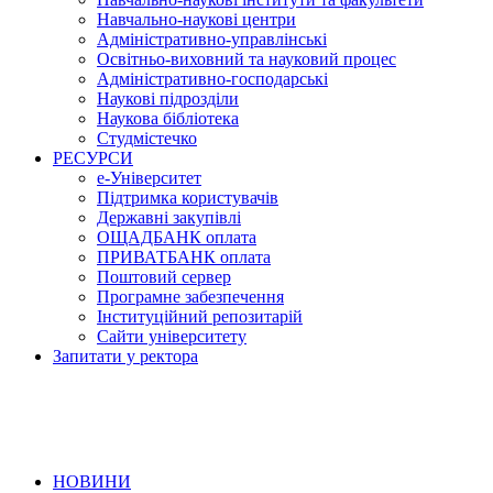
Навчально-наукові центри
Адміністративно-управлінські
Освітньо-виховний та науковий процес
Адміністративно-господарські
Наукові підрозділи
Наукова бібліотека
Студмістечко
РЕСУРСИ
е-Університет
Підтримка користувачів
Державні закупівлі
ОЩАДБАНК оплата
ПРИВАТБАНК оплата
Поштовий сервер
Програмне забезпечення
Інституційний репозитарій
Сайти університету
Запитати у ректора
НОВИНИ